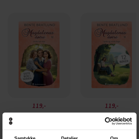
119,-
119,-
Under kan skje
I gode og vonde dager
Bente Bratlund
Bente Bratlund
EBOK
EBOK
Samtykke
Detaljer
Om