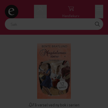
Logg inn
Handlekurv
Meny
Få varsel ved ny bok i serien