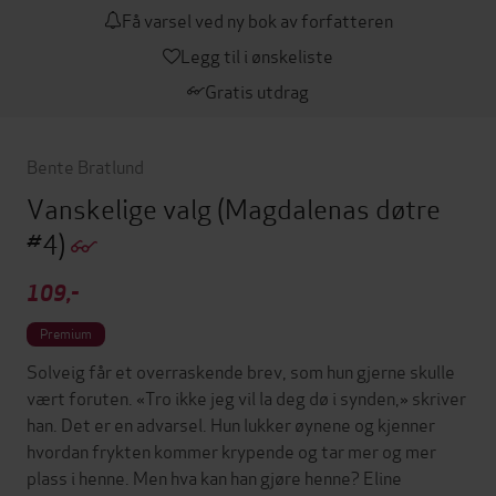
Få varsel ved ny bok av forfatteren
Legg til i ønskeliste
Gratis utdrag
Bente Bratlund
Vanskelige valg
(Magdalenas døtre
#4)
109,-
Premium
Solveig får et overraskende brev, som hun gjerne skulle
vært foruten. «Tro ikke jeg vil la deg dø i synden,» skriver
han. Det er en advarsel. Hun lukker øynene og kjenner
hvordan frykten kommer krypende og tar mer og mer
plass i henne. Men hva kan han gjøre henne? Eline