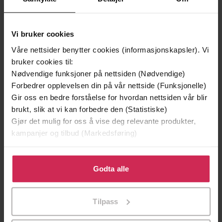
Andre har også kjøpt
Vi bruker cookies
Våre nettsider benytter cookies (informasjonskapsler). Vi
bruker cookies til:
Premium
Premium
Nødvendige funksjoner på nettsiden (Nødvendige)
Vinner av Rivertonprisen
Første gang på tilbud
Forbedrer opplevelsen din på vår nettside (Funksjonelle)
Gir oss en bedre forståelse for hvordan nettsiden vår blir
brukt, slik at vi kan forbedre den (Statistiske)
Gjør det mulig for oss å vise deg relevante produkter,
kampanjer og tilbud (Markedsføring)
Klikk på «Godta alle» for å gi oss ditt samtykke til å
bruke cookies for alle disse formålene. Du kan også
Godta alle
tilpasse ditt samtykke til spesifikke formål ved å klikke
på «Tilpass». Du kan når som helst trekke tilbake eller
Tilpass
endre ditt samtykke.
199,-
349,-