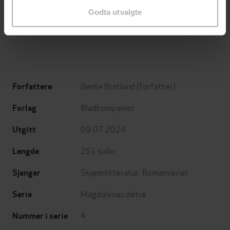
Minnesota
Utskudd
Godta utvalgte
Jo Nesbø
Jørn Lier Horst
EBOK
EBOK
Bente Bratlund
(forfatter)
Forfattere
Bladkompaniet
Forlag
09.07.2024
Utgitt
251
sider
Lengde
Skjønnlitteratur
,
Romanserier
Sjanger
Magdalenas døtre
Serie
4
Nummer i serie