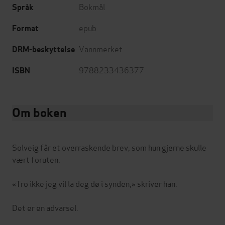
Bokmål
Språk
epub
Format
Vannmerket
DRM-beskyttelse
9788233436377
ISBN
Om boken
Solveig får et overraskende brev, som hun gjerne skulle
vært foruten.
«Tro ikke jeg vil la deg dø i synden,» skriver han.
Det er en advarsel.