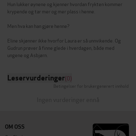
Hun lukker øynene og kjenner hvordan frykten kommer
krypende og tar mer og mer plass i henne.
Men hva kan han gjøre henne?
Eline skjønner ikke hvorfor Laura er så unnvikende. Og
Gudrun prøver å finne glede i hverdagen, både med
Leservurderinger
(0)
Betingelser for brukergenerert innhold
Ingen vurderinger ennå
OM OSS