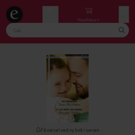
Logg inn
Handlekurv
Meny
Få varsel ved ny bok i serien