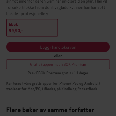
sin fot innenfor døren.Sam har imidlertid en plan. Han vil
forsøke å lokke frem den livsglade kvinnen han har sett
bak det profesjonelle y…
Ebok
99,90,-
Legg i handlekurven
eller
Gratis i appen med EBOK Premium
Prøv EBOK Premium gratis i 14 dager
Kan leses i våre gratis apper for iPhone/iPad og Android, i
webleser for Mac/PC, i iBooks, på Kindle og PocketBook
Flere bøker av samme forfatter