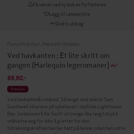
Få varsel ved ny bok av forfatteren
Legg til i ønskeliste
Gratis utdrag
Fiona McArthur
,
Meredith Webber
Ved havkanten ; Et lite skritt om
gangen
(Harlequin legeromaner)
99,90,-
Premium
Ved havkantenEn måned. Så lenge skal doktor Sam
Southwell vikariere på sykehuset i idylliske Lighthouse
Bay. Jordmoren Ellie Swift vil trenge like lang tid på å
stålsette seg for ikke å gi etter for den
tiltrekningskraften han har hatt på henne siden han satte