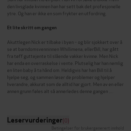
den livsglade kvinnen han har sett bak det profesjonelle
ytre. Og han er ikke en som frykter en utfordring.
Et lite skritt om gangen
Akuttlegen Nick er tilbake i byen – og blir sjokkert over å
se at barndomsvenninnen Whillimena, ellerBill, har gått
fra tøff guttejente til slående vakker kvinne. Men Nick
har enda en overraskelse i vente. Plutselig har han nemlig
en liten baby å ta hånd om. Heldigvis har han Bill til å
hjelpe seg, og sammen løser de problemer og hjelper
hverandre, akkurat som de alltid har gjort. Men av en eller
annen grunn føles alt så annerledes denne gangen .
...
Leservurderinger
(0)
Betingelser for brukergenerert innhold