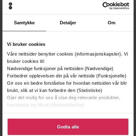
Andre har også kjøpt
Samtykke
Detaljer
Om
Premium
Premium
Vi bruker cookies
Våre nettsider benytter cookies (informasjonskapsler). Vi
bruker cookies til:
Nødvendige funksjoner på nettsiden (Nødvendige)
Forbedrer opplevelsen din på vår nettside (Funksjonelle)
Gir oss en bedre forståelse for hvordan nettsiden vår blir
brukt, slik at vi kan forbedre den (Statistiske)
Gjør det mulig for oss å vise deg relevante produkter,
kampanjer og tilbud (Markedsføring)
Klikk på «Godta alle» for å gi oss ditt samtykke til å
bruke cookies for alle disse formålene. Du kan også
Godta alle
149,-
299,-
tilpasse ditt samtykke til spesifikke formål ved å klikke