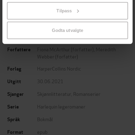
En lykkelig familie
Et rikt menneske
på «Tilpass». Du kan når som helst trekke tilbake eller
Stian Hjelvin Andersen
Stian Hjelvin Andersen
Tilpass
endre ditt samtykke.
EBOK
EBOK
Godta utvalgte
Fiona McArthur
(forfatter),
Meredith
Forfattere
Webber
(forfatter)
HarperCollins Nordic
Forlag
30.06.2021
Utgitt
Skjønnlitteratur
,
Romanserier
Sjanger
Harlequin legeromaner
Serie
Bokmål
Språk
epub
Format