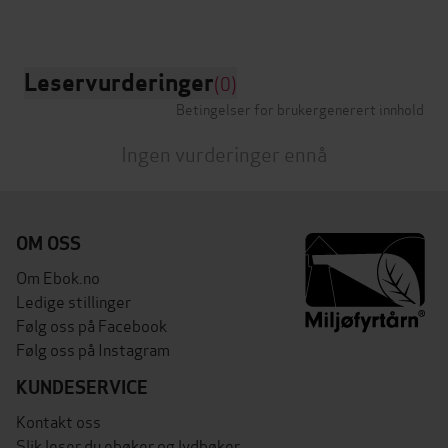
Leservurderinger
(0)
Betingelser for brukergenerert innhold
Ingen vurderinger ennå
OM OSS
Om Ebok.no
Ledige stillinger
Følg oss på Facebook
Følg oss på Instagram
KUNDESERVICE
Kontakt oss
Slik leser du ebøker og lydbøker