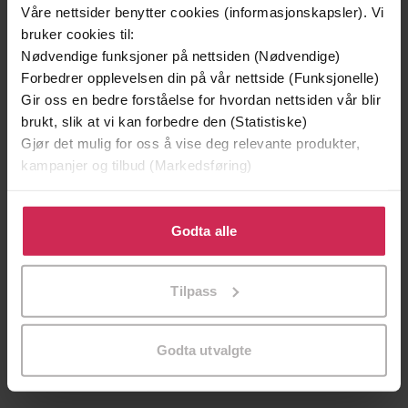
Premium
Våre nettsider benytter cookies (informasjonskapsler). Vi
Første gang på tilbud
bruker cookies til:
Nødvendige funksjoner på nettsiden (Nødvendige)
Forbedrer opplevelsen din på vår nettside (Funksjonelle)
Gir oss en bedre forståelse for hvordan nettsiden vår blir
brukt, slik at vi kan forbedre den (Statistiske)
Gjør det mulig for oss å vise deg relevante produkter,
kampanjer og tilbud (Markedsføring)
Klikk på «Godta alle» for å gi oss ditt samtykke til å
bruke cookies for alle disse formålene. Du kan også
Godta alle
tilpasse ditt samtykke til spesifikke formål ved å klikke
på «Tilpass». Du kan når som helst trekke tilbake eller
349,-
249,-
Tilpass
endre ditt samtykke.
Utskudd
Ingen
Jørn Lier Horst
Pascal Engman
EBOK
EBOK
Godta utvalgte