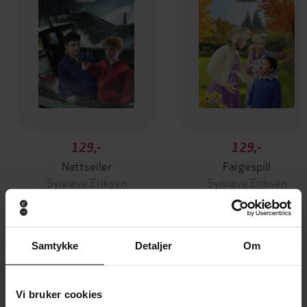
129,-
129,-
Nattseiler
Fargespill
Synnøve Eriksen
Synnøve Eriksen
EBOK
EBOK
Samtykke
Detaljer
Om
Andre har også kjøpt
Vi bruker cookies