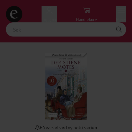
Logg inn
Handlekurv
Meny
Få varsel ved ny bok i serien