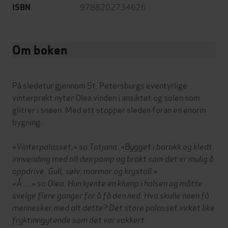
9788202734626
ISBN
Om boken
På sledetur gjennom St. Petersburgs eventyrlige
vinterprakt nyter Olea vinden i ansiktet og solen som
glitrer i snøen. Med ett stopper sleden foran en enorm
bygning.
«Vinterpalasset,» sa Tatjana. «Bygget i barokk og kledt
innvending med all den pomp og brakt som det er mulig å
oppdrive. Gull, sølv, marmor og krystall.»
«Å …» sa Olea. Hun kjente en klump i halsen og måtte
svelge flere ganger for å få den ned. Hva skulle noen få
mennesker med alt dette? Det store palasset virket like
fryktinngytende som det var vakkert.