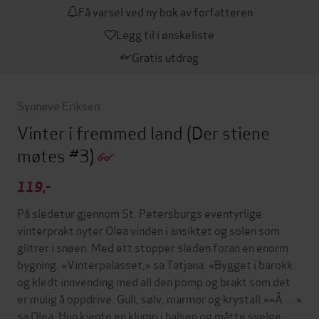
Få varsel ved ny bok av forfatteren
Legg til i ønskeliste
Gratis utdrag
Synnøve Eriksen
Vinter i fremmed land
(Der stiene
møtes #3)
119,-
På sledetur gjennom St. Petersburgs eventyrlige
vinterprakt nyter Olea vinden i ansiktet og solen som
glitrer i snøen. Med ett stopper sleden foran en enorm
bygning. «Vinterpalasset,» sa Tatjana. «Bygget i barokk
og kledt innvending med all den pomp og brakt som det
er mulig å oppdrive. Gull, sølv, marmor og krystall.»«Å …»
sa Olea. Hun kjente en klump i halsen og måtte svelge