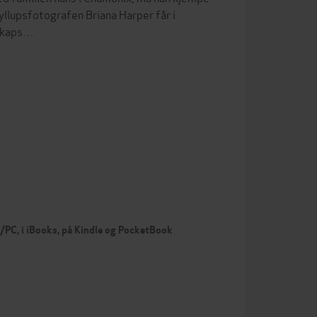
yllupsfotografen Briana Harper får i
lskaps…
c/PC, i iBooks, på Kindle og PocketBook