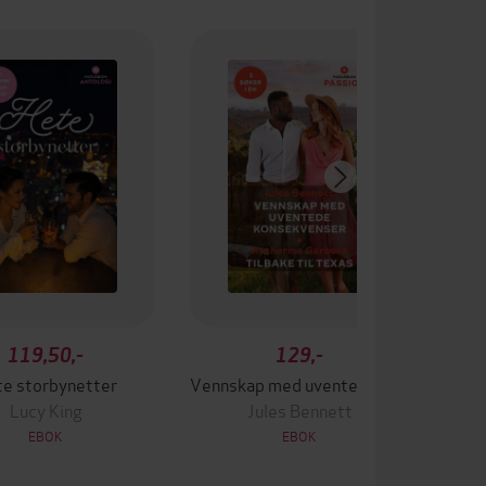
Pr
119,50,-
129,-
e storbynetter
Vennskap med uventede konsekvenser ; Tilbake til Texas
Lucy King
Jules Bennett
EBOK
EBOK