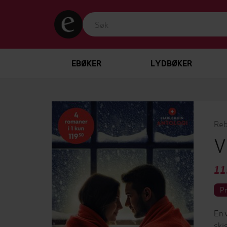
EBØKER
LYDBØKER
Reb
V
11
P
En 
ski