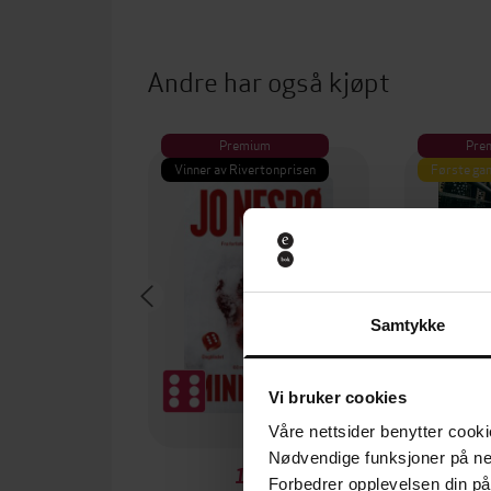
Andre har også kjøpt
Premium
Pre
Vinner av Rivertonprisen
Første gan
Samtykke
Vi bruker cookies
Våre nettsider benytter cooki
Nødvendige funksjoner på ne
199,-
Forbedrer opplevelsen din på