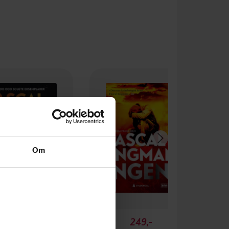
Om
349,-
249,-