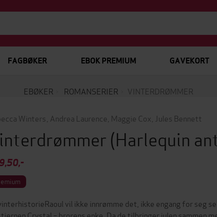
FAGBØKER
EBOK PREMIUM
GAVEKORT
EBØKER
ROMANSERIER
VINTERDRØMMER
ecca Winters
,
Andrea Laurence
,
Maggie Cox
,
Jules Bennett
interdrømmer
(Harlequin an
9,50,-
remium
vinterhistorieRaoul vil ikke innrømme det, ikke engang for seg sel
stjernen Crystal – brorens enke. Da de tilbringer julen sammen m