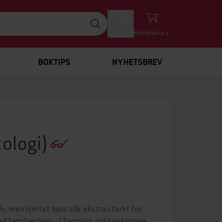
Logg inn
Handlekurv
BOKTIPS
NYHETSBREV
tologi)
v, men hjertet hans slår ekstra sterkt for
ed familien hans i Chamonix, må han kjempe