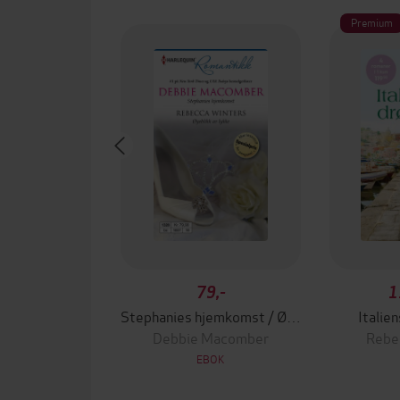
Premium
79,-
1
Stephanies hjemkomst / Øyeblikk av lykke
Italie
Debbie Macomber
Rebe
EBOK