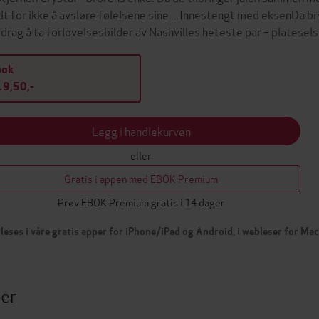
dt for ikke å avsløre følelsene sine ...Innestengt med eksenDa br
drag å ta forlovelsesbilder av Nashvilles heteste par – platese
bok
9,50,-
Legg i handlekurven
eller
Gratis i appen med EBOK Premium
Prøv EBOK Premium gratis i 14 dager
leses i våre gratis apper for iPhone/iPad og Android, i webleser for Ma
ter