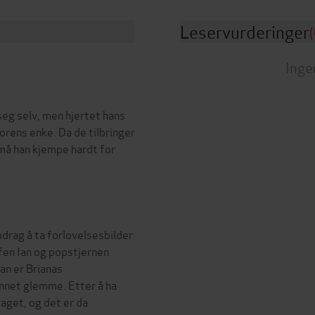
Leservurderinger
(
Inge
seg selv, men hjertet hans
rorens enke. Da de tilbringer
må han kjempe hardt for
pdrag å ta forlovelsesbilder
fen Ian og popstjernen
Ian er Brianas
nnet glemme. Etter å ha
raget, og det er da