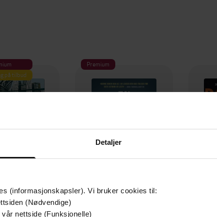
mium
Premium
g på tilbud
Detaljer
es (informasjonskapsler). Vi bruker cookies til:
ttsiden (Nødvendige)
349,-
149,-
 vår nettside (Funksjonelle)