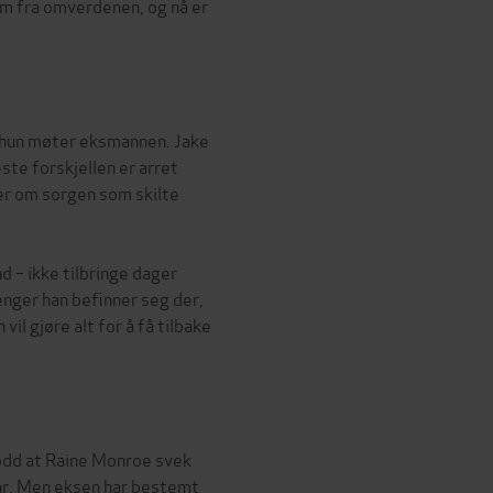
dem fra omverdenen, og nå er
da hun møter eksmannen. Jake
este forskjellen er arret
er om sorgen som skilte
d – ikke tilbringe dager
lenger han befinner seg der,
vil gjøre alt for å få tilbake
rodd at Raine Monroe svek
var. Men eksen har bestemt