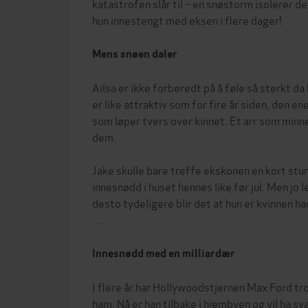
katastrofen slår til – en snøstorm isolerer 
hun innestengt med eksen i flere dager!
Mens snøen daler
Ailsa er ikke forberedt på å føle så sterkt 
er like attraktiv som for fire år siden, den en
som løper tvers over kinnet. Et arr som minn
dem.
Jake skulle bare treffe ekskonen en kort stun
innesnødd i huset hennes like før jul. Men jo 
desto tydeligere blir det at hun er kvinnen han 
…
Innesnødd med en milliardær
I flere år har Hollywoodstjernen Max Ford t
ham. Nå er han tilbake i hjembyen og vil ha s