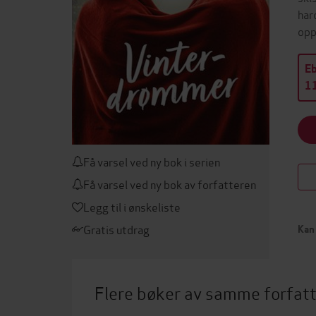
har
opp
E
11
Få varsel ved ny bok i serien
Få varsel ved ny bok av forfatteren
Legg til i ønskeliste
Gratis utdrag
Kan 
Flere bøker av samme forfat