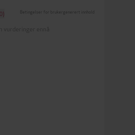
Betingelser for brukergenerert innhold
0)
n vurderinger ennå