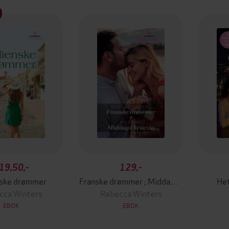
19,50,-
129,-
nske drømmer
Franske drømmer ; Middag i Venezia
Het
cca Winters
Rebecca Winters
EBOK
EBOK