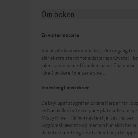
Om boken
En vinterhistorie
Raoul vil ikke innrømme det, ikke engang for 
slår ekstra sterkt for skistjernen Crystal – b
julen sammen med familien hans i Chamonix, 
ikke å avsløre følelsene sine ...
Innestengt med eksen
Da bryllupsfotografen Briana Harper får i op
av Nashvilles heteste par – plateselskapssje
Missy Kline – får hun nesten hjertet i halsen. 
ungdomskjæreste og mannen hun aldri har ku
diskutert med seg selv takker hun ja til oppd