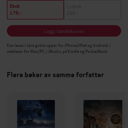
Lydbok
Ebok
299,-
179,-
Legg i handlekurven
Kan leses i våre gratis apper for iPhone/iPad og Android, i
webleser for Mac/PC, i iBooks, på Kindle og PocketBook
Flere bøker av samme forfatter