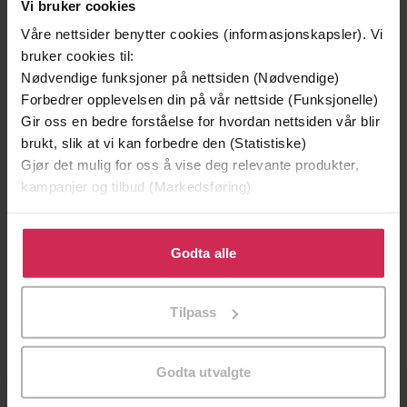
Vi bruker cookies
Våre nettsider benytter cookies (informasjonskapsler). Vi
bruker cookies til:
Nødvendige funksjoner på nettsiden (Nødvendige)
Forbedrer opplevelsen din på vår nettside (Funksjonelle)
Gir oss en bedre forståelse for hvordan nettsiden vår blir
brukt, slik at vi kan forbedre den (Statistiske)
Gjør det mulig for oss å vise deg relevante produkter,
kampanjer og tilbud (Markedsføring)
Klikk på «Godta alle» for å gi oss ditt samtykke til å
199,-
349,-
bruke cookies for alle disse formålene. Du kan også
Godta alle
Minnesota
Utskudd
tilpasse ditt samtykke til spesifikke formål ved å klikke
Jo Nesbø
Jørn Lier Horst
på «Tilpass». Du kan når som helst trekke tilbake eller
EBOK
EBOK
Tilpass
endre ditt samtykke.
Godta utvalgte
Frida Skybäck
(forfatter),
Teje Vejrup