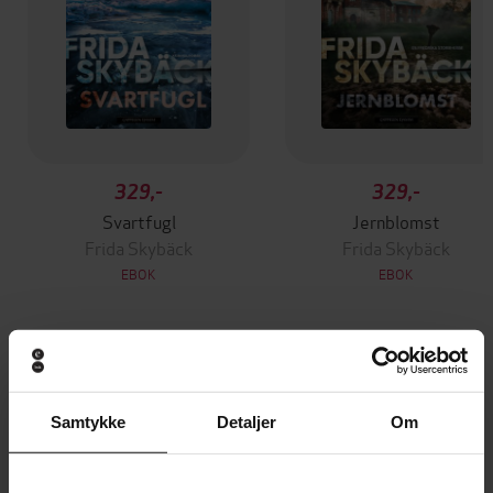
329,-
329,-
Svartfugl
Jernblomst
Frida Skybäck
Frida Skybäck
EBOK
EBOK
Andre har også kjøpt
Samtykke
Detaljer
Om
Premium
Premium
Vinner av Rivertonprisen
Første gang på tilbud