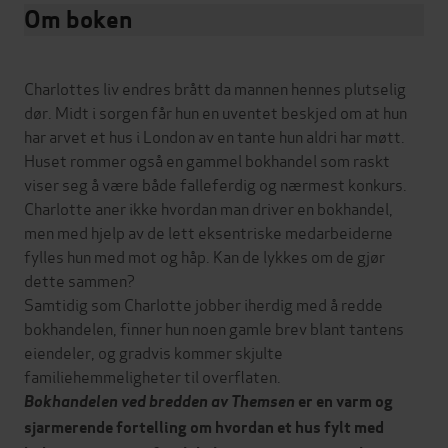
Om boken
Charlottes liv endres brått da mannen hennes plutselig
dør. Midt i sorgen får hun en uventet beskjed om at hun
har arvet et hus i London av en tante hun aldri har møtt.
Huset rommer også en gammel bokhandel som raskt
viser seg å være både falleferdig og nærmest konkurs.
Charlotte aner ikke hvordan man driver en bokhandel,
men med hjelp av de lett eksentriske medarbeiderne
fylles hun med mot og håp. Kan de lykkes om de gjør
dette sammen?
Samtidig som Charlotte jobber iherdig med å redde
bokhandelen, finner hun noen gamle brev blant tantens
eiendeler, og gradvis kommer skjulte
familiehemmeligheter til overflaten.
Bokhandelen ved bredden av Themsen
er en varm og
sjarmerende fortelling om hvordan et hus fylt med