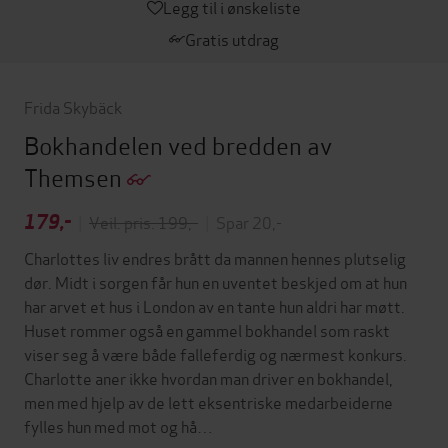
Legg til i ønskeliste
Gratis utdrag
Frida Skybäck
Bokhandelen ved bredden av
Themsen
179,-
|
Veil. pris: 199,-
|
Spar 20,-
Charlottes liv endres brått da mannen hennes plutselig
dør. Midt i sorgen får hun en uventet beskjed om at hun
har arvet et hus i London av en tante hun aldri har møtt.
Huset rommer også en gammel bokhandel som raskt
viser seg å være både falleferdig og nærmest konkurs.
Charlotte aner ikke hvordan man driver en bokhandel,
men med hjelp av de lett eksentriske medarbeiderne
fylles hun med mot og hå…