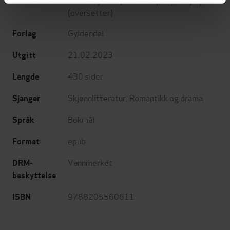
Forfattere
(oversetter)
Gyldendal
Forlag
21.02.2023
Utgitt
430
sider
Lengde
Skjønnlitteratur
,
Romantikk og drama
Sjanger
Bokmål
Språk
epub
Format
Vannmerket
DRM-
beskyttelse
9788205560611
ISBN