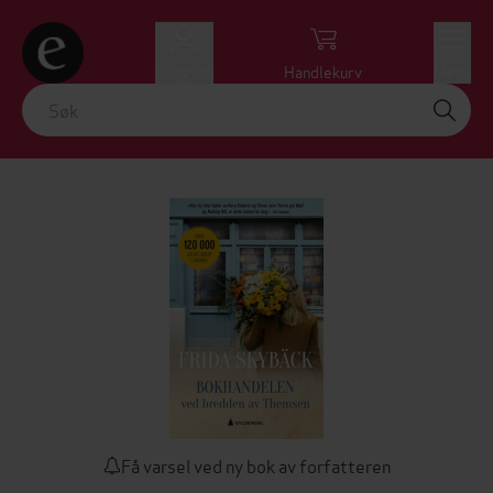
Logg inn
Handlekurv
Meny
Få varsel ved ny bok av forfatteren