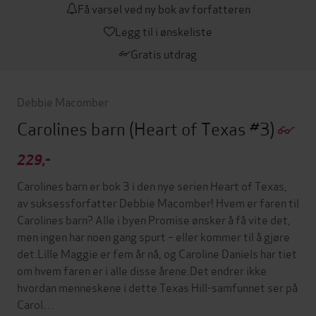
Få varsel ved ny bok av forfatteren
Legg til i ønskeliste
Gratis utdrag
Debbie Macomber
Carolines barn
(Heart of Texas #3)
229,-
Carolines barn er bok 3 i den nye serien Heart of Texas,
av suksessforfatter Debbie Macomber! Hvem er faren til
Carolines barn? Alle i byen Promise ønsker å få vite det,
men ingen har noen gang spurt – eller kommer til å gjøre
det.Lille Maggie er fem år nå, og Caroline Daniels har tiet
om hvem faren er i alle disse årene.Det endrer ikke
hvordan menneskene i dette Texas Hill-samfunnet ser på
Carol…