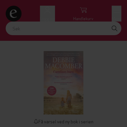
Logg inn
Handlekurv
Meny
Få varsel ved ny bok i serien