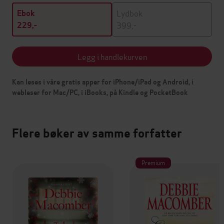
Lydbok
Ebok
399,-
229,-
Legg i handlekurven
Kan leses i våre gratis apper for iPhone/iPad og Android, i
webleser for Mac/PC, i iBooks, på Kindle og PocketBook
Flere bøker av samme forfatter
Premium