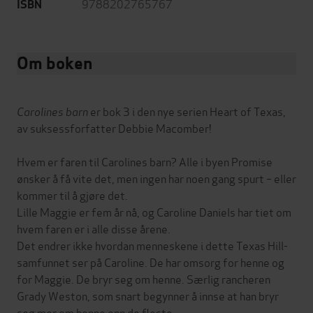
9788202765767
ISBN
Om boken
Carolines barn
er bok 3 i den nye serien Heart of Texas,
av suksessforfatter Debbie Macomber!
Hvem er faren til Carolines barn? Alle i byen Promise
ønsker å få vite det, men ingen har noen gang spurt – eller
kommer til å gjøre det.
Lille Maggie er fem år nå, og Caroline Daniels har tiet om
hvem faren er i alle disse årene.
Det endrer ikke hvordan menneskene i dette Texas Hill-
samfunnet ser på Caroline. De har omsorg for henne og
for Maggie. De bryr seg om henne. Særlig rancheren
Grady Weston, som snart begynner å innse at han bryr
seg mer om henne enn de fleste ...