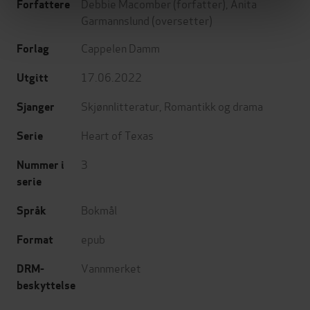
Debbie Macomber
(forfatter),
Anita
Forfattere
Garmannslund
(oversetter)
Cappelen Damm
Forlag
17.06.2022
Utgitt
Skjønnlitteratur
,
Romantikk og drama
Sjanger
Heart of Texas
Serie
3
Nummer i
serie
Bokmål
Språk
epub
Format
Vannmerket
DRM-
beskyttelse