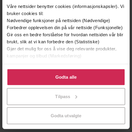
Våre nettsider benytter cookies (informasjonskapsler). Vi
bruker cookies til:
Nødvendige funksjoner på nettsiden (Nødvendige)
Forbedrer opplevelsen din på vår nettside (Funksjonelle)
Gir oss en bedre forståelse for hvordan nettsiden vår blir
brukt, slik at vi kan forbedre den (Statistiske)
Gjør det mulig for oss å vise deg relevante produkter,
kampanjer og tilbud (Markedsføring)
Klikk på «Godta alle» for å gi oss ditt samtykke til å
bruke cookies for alle disse formålene. Du kan også
Godta alle
199,-
349,-
tilpasse ditt samtykke til spesifikke formål ved å klikke
Minnesota
Utskudd
på «Tilpass». Du kan når som helst trekke tilbake eller
Jo Nesbø
Jørn Lier Horst
Tilpass
endre ditt samtykke.
EBOK
EBOK
Godta utvalgte