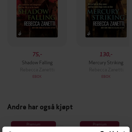
75,-
130,-
Shadow Falling
Mercury Striking
Rebecca Zanetti
Rebecca Zanetti
EBOK
EBOK
Andre har også kjøpt
Premium
Premium
Vinner av Rivertonprisen
Første gang på tilbud