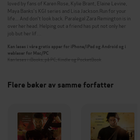
loved by fans of Karen Rose, Kylie Brant, Elaine Levine,
Maya Banks's KGI series and Lisa Jackson.Run for your
life... And don't look back. Paralegal Zara Remington is in
over her head. Helping out a friend has put not only her
job but her lif…
Kan leses i våre gratis apper for iPhone/iPad og Android og i
webleser for Mac/PC
Kan leses i iBooks, på PC, Kindle og PocketBook
Flere bøker av samme forfatter