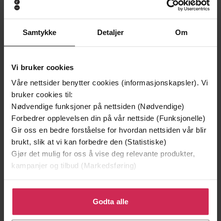
Samtykke
Detaljer
Om
Vi bruker cookies
Våre nettsider benytter cookies (informasjonskapsler). Vi
bruker cookies til:
Nødvendige funksjoner på nettsiden (Nødvendige)
Forbedrer opplevelsen din på vår nettside (Funksjonelle)
Gir oss en bedre forståelse for hvordan nettsiden vår blir
199,-
349,-
brukt, slik at vi kan forbedre den (Statistiske)
Minnesota
Utskudd
Gjør det mulig for oss å vise deg relevante produkter,
Jo Nesbø
Jørn Lier Horst
kampanjer og tilbud (Markedsføring)
EBOK
EBOK
Klikk på «Godta alle» for å gi oss ditt samtykke til å
bruke cookies for alle disse formålene. Du kan også
Godta alle
tilpasse ditt samtykke til spesifikke formål ved å klikke