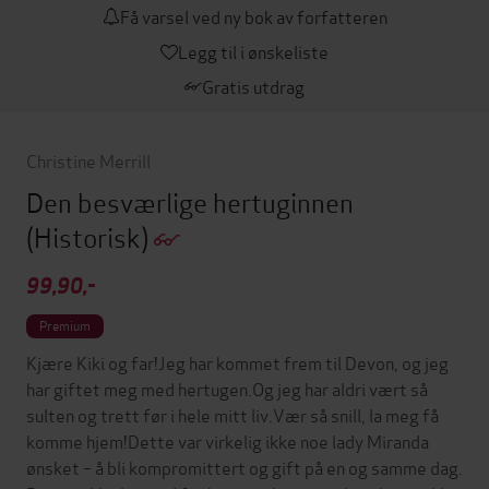
Få varsel ved ny bok av forfatteren
Legg til i ønskeliste
Gratis utdrag
Christine Merrill
Den besværlige hertuginnen
(Historisk)
99,90,-
Premium
Kjære Kiki og far!Jeg har kommet frem til Devon, og jeg
har giftet meg med hertugen.Og jeg har aldri vært så
sulten og trett før i hele mitt liv.Vær så snill, la meg få
komme hjem!Dette var virkelig ikke noe lady Miranda
ønsket – å bli kompromittert og gift på en og samme dag.