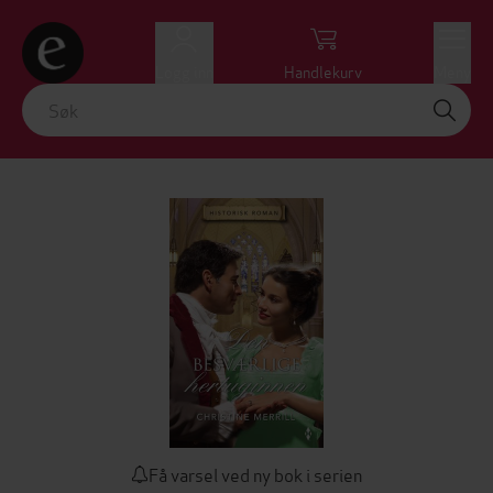
Logg inn
Handlekurv
Meny
Få varsel ved ny bok i serien