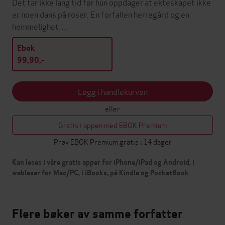
Det tar ikke lang tid før hun oppdager at ekteskapet ikke
er noen dans på roser. En forfallen herregård og en
hemmelighet…
Ebok
99,90,-
Legg i handlekurven
eller
Gratis i appen med EBOK Premium
Prøv EBOK Premium gratis i 14 dager
Kan leses i våre gratis apper for iPhone/iPad og Android, i
webleser for Mac/PC, i iBooks, på Kindle og PocketBook
Flere bøker av samme forfatter