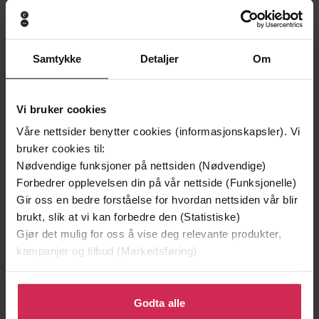
Andre har også kjøpt
Samtykke
Detaljer
Om
Vi bruker cookies
Våre nettsider benytter cookies (informasjonskapsler). Vi
bruker cookies til:
Nødvendige funksjoner på nettsiden (Nødvendige)
Forbedrer opplevelsen din på vår nettside (Funksjonelle)
Gir oss en bedre forståelse for hvordan nettsiden vår blir
brukt, slik at vi kan forbedre den (Statistiske)
Gjør det mulig for oss å vise deg relevante produkter,
kampanjer og tilbud (Markedsføring)
Klikk på «Godta alle» for å gi oss ditt samtykke til å
bruke cookies for alle disse formålene. Du kan også
Godta alle
20,-
10,-