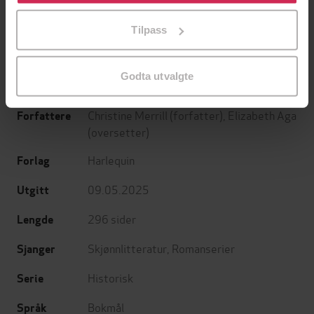
tilpasse ditt samtykke til spesifikke formål ved å klikke
Fjellets gleder - og andre erotiske noveller fra Cupido
Fri - erotiske noveller
på «Tilpass». Du kan når som helst trekke tilbake eller
Cupido and others -
Cupido .
Tilpass
endre ditt samtykke.
EBOK
EBOK
Godta utvalgte
Christine Merrill
(forfatter),
Elizabeth Aga
Forfattere
(oversetter)
Harlequin
Forlag
09.05.2025
Utgitt
296
sider
Lengde
Skjønnlitteratur
,
Romanserier
Sjanger
Historisk
Serie
Bokmål
Språk