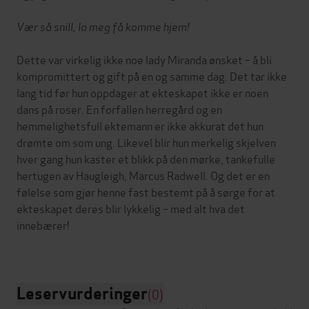
Vær så snill, la meg få komme hjem!
Dette var virkelig ikke noe lady Miranda ønsket – å bli
kompromittert og gift på en og samme dag. Det tar ikke
lang tid før hun oppdager at ekteskapet ikke er noen
dans på roser. En forfallen herregård og en
hemmelighetsfull ektemann er ikke akkurat det hun
drømte om som ung. Likevel blir hun merkelig skjelven
hver gang hun kaster et blikk på den mørke, tankefulle
hertugen av Haugleigh, Marcus Radwell. Og det er en
følelse som gjør henne fast bestemt på å sørge for at
ekteskapet deres blir lykkelig – med alt hva det
innebærer!
Leservurderinger
(0)