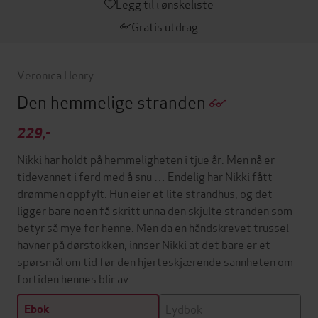
Legg til i ønskeliste
Gratis utdrag
Veronica Henry
Den hemmelige stranden
229,-
Nikki har holdt på hemmeligheten i tjue år. Men nå er
tidevannet i ferd med å snu … Endelig har Nikki fått
drømmen oppfylt: Hun eier et lite strandhus, og det
ligger bare noen få skritt unna den skjulte stranden som
betyr så mye for henne. Men da en håndskrevet trussel
havner på dørstokken, innser Nikki at det bare er et
spørsmål om tid før den hjerteskjærende sannheten om
fortiden hennes blir av…
Lydbok
Ebok