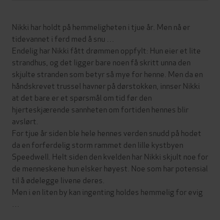
Nikki har holdt på hemmeligheten i tjue år. Men nå er
tidevannet i ferd med å snu …
Endelig har Nikki fått drømmen oppfylt: Hun eier et lite
strandhus, og det ligger bare noen få skritt unna den
skjulte stranden som betyr så mye for henne. Men da en
håndskrevet trussel havner på dørstokken, innser Nikki
at det bare er et spørsmål om tid før den
hjerteskjærende sannheten om fortiden hennes blir
avslørt.
For tjue år siden ble hele hennes verden snudd på hodet
da en forferdelig storm rammet den lille kystbyen
Speedwell. Helt siden den kvelden har Nikki skjult noe for
de menneskene hun elsker høyest. Noe som har potensial
til å ødelegge livene deres.
Men i en liten by kan ingenting holdes hemmelig for evig
…