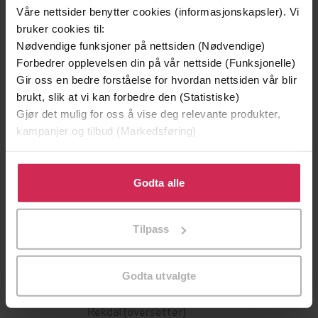
Våre nettsider benytter cookies (informasjonskapsler). Vi
bruker cookies til:
Nødvendige funksjoner på nettsiden (Nødvendige)
Forbedrer opplevelsen din på vår nettside (Funksjonelle)
Gir oss en bedre forståelse for hvordan nettsiden vår blir
brukt, slik at vi kan forbedre den (Statistiske)
Gjør det mulig for oss å vise deg relevante produkter,
kampanjer og tilbud (Markedsføring)
199,-
349,-
Klikk på «Godta alle» for å gi oss ditt samtykke til å
Minnesota
Utskudd
bruke cookies for alle disse formålene. Du kan også
Godta alle
Jo Nesbø
Jørn Lier Horst
tilpasse ditt samtykke til spesifikke formål ved å klikke
på «Tilpass». Du kan når som helst trekke tilbake eller
EBOK
EBOK
Tilpass
endre ditt samtykke.
Godta utvalgte
Veronica Henry
(forfatter),
Kari Wille
Forfattere
Rekdal
(oversetter)