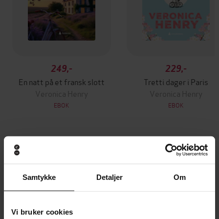
249,-
229,-
En natt på et fransk slott
Tretti dager i Paris
Veronica Henry
Veronica Henry
EBOK
EBOK
Andre har også kjøpt
Samtykke
Detaljer
Om
Premium
Premium
Vinner av Rivertonprisen
Første gang på tilbud
Vi bruker cookies