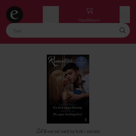
Logg inn
Handlekurv
Meny
Få varsel ved ny bok i serien