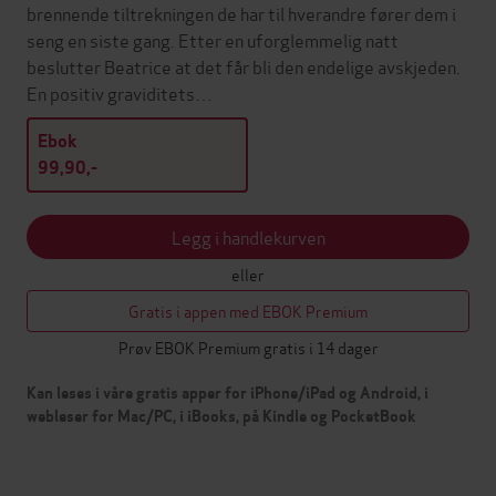
brennende tiltrekningen de har til hverandre fører dem i
seng en siste gang. Etter en uforglemmelig natt
beslutter Beatrice at det får bli den endelige avskjeden.
En positiv graviditets…
Ebok
99,90,-
Legg i handlekurven
eller
Gratis i appen med EBOK Premium
Prøv EBOK Premium gratis i 14 dager
Kan leses i våre gratis apper for iPhone/iPad og Android, i
webleser for Mac/PC, i iBooks, på Kindle og PocketBook