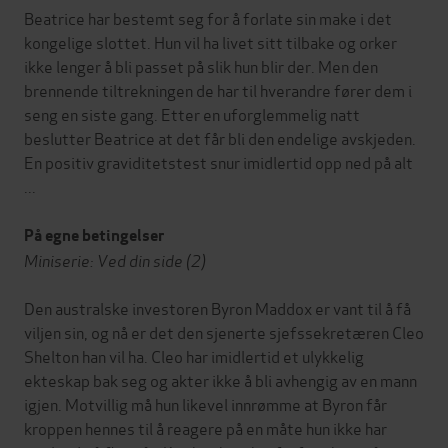
Beatrice har bestemt seg for å forlate sin make i det
kongelige slottet. Hun vil ha livet sitt tilbake og orker
ikke lenger å bli passet på slik hun blir der. Men den
brennende tiltrekningen de har til hverandre fører dem i
seng en siste gang. Etter en uforglemmelig natt
beslutter Beatrice at det får bli den endelige avskjeden.
En positiv graviditetstest snur imidlertid opp ned på alt
...
På egne betingelser
Miniserie: Ved din side (2)
Den australske investoren Byron Maddox er vant til å få
viljen sin, og nå er det den sjenerte sjefssekretæren Cleo
Shelton han vil ha. Cleo har imidlertid et ulykkelig
ekteskap bak seg og akter ikke å bli avhengig av en mann
igjen. Motvillig må hun likevel innrømme at Byron får
kroppen hennes til å reagere på en måte hun ikke har