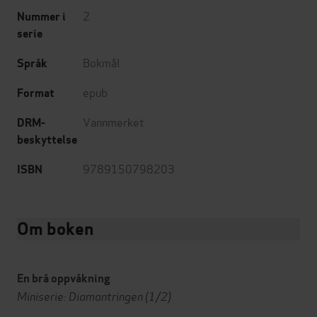
2
Nummer i
serie
Bokmål
Språk
epub
Format
Vannmerket
DRM-
beskyttelse
9789150798203
ISBN
Om boken
En brå oppvåkning
Miniserie: Diamantringen (1/2)