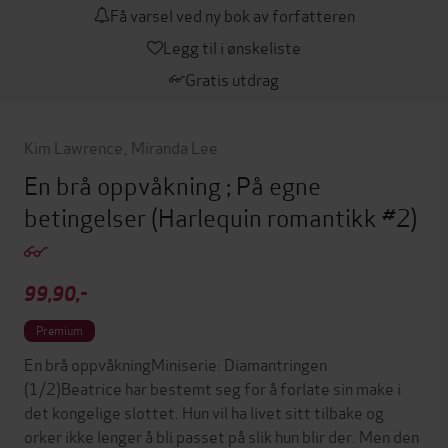
Få varsel ved ny bok av forfatteren
Legg til i ønskeliste
Gratis utdrag
Kim Lawrence
,
Miranda Lee
En brå oppvåkning ; På egne
betingelser
(Harlequin romantikk #2)
99,90,-
Premium
En brå oppvåkningMiniserie: Diamantringen
(1/2)Beatrice har bestemt seg for å forlate sin make i
det kongelige slottet. Hun vil ha livet sitt tilbake og
orker ikke lenger å bli passet på slik hun blir der. Men den