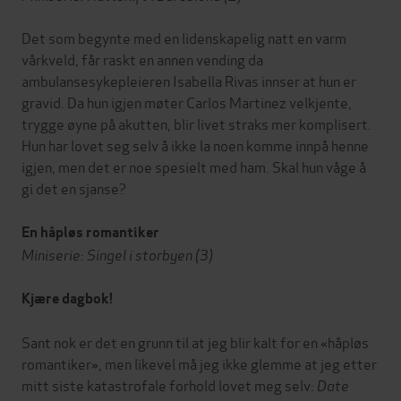
Det som begynte med en lidenskapelig natt en varm
vårkveld, får raskt en annen vending da
ambulansesykepleieren Isabella Rivas innser at hun er
gravid. Da hun igjen møter Carlos Martinez velkjente,
trygge øyne på akutten, blir livet straks mer komplisert.
Hun har lovet seg selv å ikke la noen komme innpå henne
igjen, men det er noe spesielt med ham. Skal hun våge å
gi det en sjanse?
En håpløs romantiker
Miniserie: Singel i storbyen (3)
Kjære dagbok!
Sant nok er det en grunn til at jeg blir kalt for en «håpløs
romantiker», men likevel må jeg ikke glemme at jeg etter
mitt siste katastrofale forhold lovet meg selv:
Date