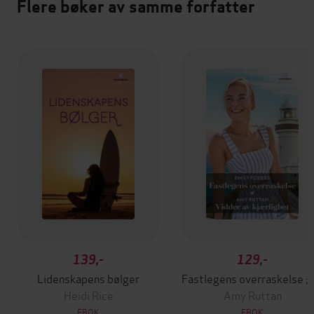
Flere bøker av samme forfatter
139,-
129,-
Lidenskapens bølger
Fastlegens ove
Heidi Rice
Amy Ruttan
EBOK
EBOK