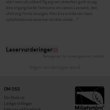
aldri noen på jobben!
Og jeg vet utmerket godt at jeg
ikke engang burde fantasere om James Leonardi, den
ufattelig flotte kirurgen. Men å ta en kikk inn i hans
sjokoladebrune øyne kan vel ikke skade ...?
Leservurderinger
(0)
Betingelser for brukergenerert innhold
Ingen vurderinger ennå
OM OSS
Om Ebok.no
Ledige stillinger
Følg oss på Facebook