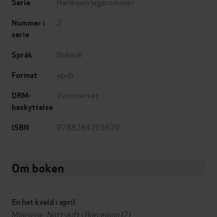
Harlequin legeromaner
Serie
2
Nummer i
serie
Bokmål
Språk
epub
Format
Vannmerket
DRM-
beskyttelse
9788284265629
ISBN
Om boken
En het kveld i april
Miniserie: Nattskift i Barcelona (2)