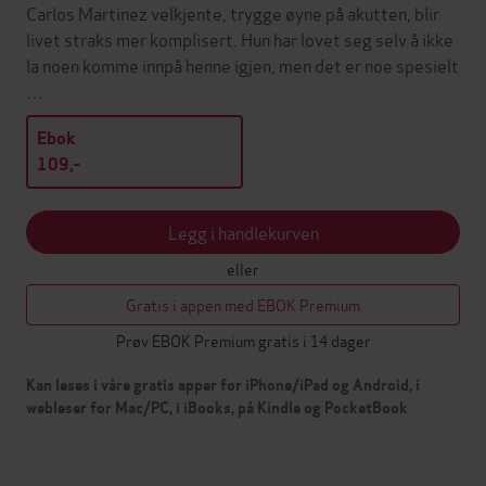
Carlos Martinez velkjente, trygge øyne på akutten, blir
livet straks mer komplisert. Hun har lovet seg selv å ikke
la noen komme innpå henne igjen, men det er noe spesielt
…
Ebok
109,-
Legg i handlekurven
eller
Gratis i appen med EBOK Premium
Prøv EBOK Premium gratis i 14 dager
Kan leses i våre gratis apper for iPhone/iPad og Android, i
webleser for Mac/PC, i iBooks, på Kindle og PocketBook