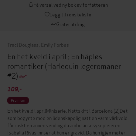
Få varsel ved ny bok av forfatteren
Legg til i ønskeliste
Gratis utdrag
Traci Douglass
,
Emily Forbes
En het kveld i april ; En håpløs
romantiker
(Harlequin legeromaner
#2)
109,-
Premium
En het kveld i aprilMiniserie: Nattskift i Barcelona (2)Det
som begynte med en lidenskapelig natt en varm vårkveld,
får raskt en annen vending da ambulansesykepleieren
Isabella Rivas innser at hun er gravid. Da hun igjen møter