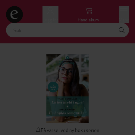
Logg inn
Handlekurv
Meny
Få varsel ved ny bok i serien