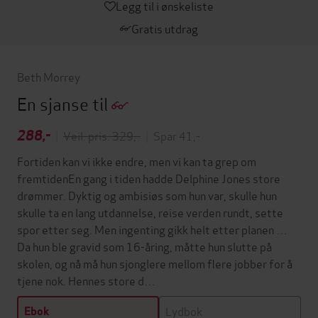
Legg til i ønskeliste
Gratis utdrag
Beth Morrey
En sjanse til
288,-
|
Veil. pris: 329,-
|
Spar 41,-
Fortiden kan vi ikke endre, men vi kan ta grep om
fremtidenEn gang i tiden hadde Delphine Jones store
drømmer. Dyktig og ambisiøs som hun var, skulle hun
skulle ta en lang utdannelse, reise verden rundt, sette
spor etter seg. Men ingenting gikk helt etter planen …
Da hun ble gravid som 16-åring, måtte hun slutte på
skolen, og nå må hun sjonglere mellom flere jobber for å
tjene nok. Hennes store d…
Lydbok
Ebok