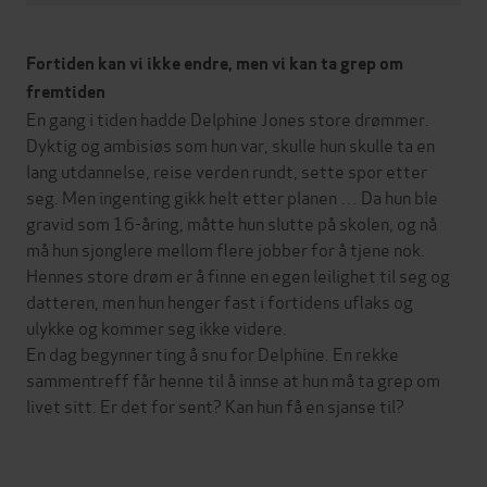
Fortiden kan vi ikke endre, men vi kan ta grep om
fremtiden
En gang i tiden hadde Delphine Jones store drømmer.
Dyktig og ambisiøs som hun var, skulle hun skulle ta en
lang utdannelse, reise verden rundt, sette spor etter
seg. Men ingenting gikk helt etter planen … Da hun ble
gravid som 16-åring, måtte hun slutte på skolen, og nå
må hun sjonglere mellom flere jobber for å tjene nok.
Hennes store drøm er å finne en egen leilighet til seg og
datteren, men hun henger fast i fortidens uflaks og
ulykke og kommer seg ikke videre.
En dag begynner ting å snu for Delphine. En rekke
sammentreff får henne til å innse at hun må ta grep om
livet sitt. Er det for sent? Kan hun få en sjanse til?