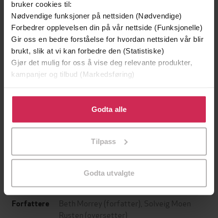
bruker cookies til:
Nødvendige funksjoner på nettsiden (Nødvendige)
Forbedrer opplevelsen din på vår nettside (Funksjonelle)
Gir oss en bedre forståelse for hvordan nettsiden vår blir
brukt, slik at vi kan forbedre den (Statistiske)
Gjør det mulig for oss å vise deg relevante produkter,
kampanjer og tilbud (Markedsføring)
Klikk på «Godta alle» for å gi oss ditt samtykke til å
bruke cookies for alle disse formålene. Du kan også
Godta alle
199,-
349,-
tilpasse ditt samtykke til spesifikke formål ved å klikke
Minnesota
Utskudd
på «Tilpass». Du kan når som helst trekke tilbake eller
Jo Nesbø
Jørn Lier Horst
Tilpass
endre ditt samtykke.
EBOK
EBOK
Godta utvalgte
Beth Morrey
(forfatter),
Solveig Moen
Forfattere
Rusten
(oversetter)