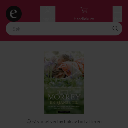
Logg inn
Handlekurv
Meny
Få varsel ved ny bok av forfatteren