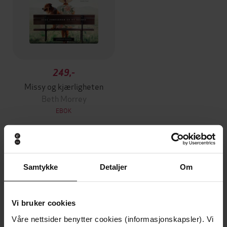
249,-
Missy og kjærligheten
Beth Morrey
EBOK
Andre har også kjøpt
Samtykke
Detaljer
Om
Premium
Premium
Vi bruker cookies
Vinner av Rivertonprisen
Første gang på tilbud
Våre nettsider benytter cookies (informasjonskapsler). Vi