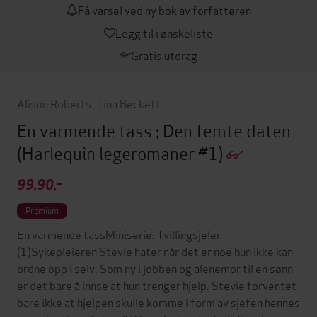
Få varsel ved ny bok av forfatteren
Legg til i ønskeliste
Gratis utdrag
Alison Roberts
,
Tina Beckett
En varmende tass ; Den femte daten
(Harlequin legeromaner #1)
99,90,-
Premium
En varmende tassMiniserie: Tvillingsjeler
(1)Sykepleieren Stevie hater når det er noe hun ikke kan
ordne opp i selv. Som ny i jobben og alenemor til en sønn
er det bare å innse at hun trenger hjelp. Stevie forventet
bare ikke at hjelpen skulle komme i form av sjefen hennes