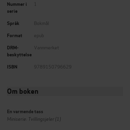
1
Nummer i
serie
Bokmål
Språk
epub
Format
Vannmerket
DRM-
beskyttelse
9789150796629
ISBN
Om boken
En varmende tass
Miniserie: Tvillingsjeler (1)