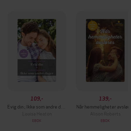
109,-
139,-
Evig din ; Ikke som andre dager
Når hemmeligheter avslør
Louisa Heaton
Alison Roberts
EBOK
EBOK