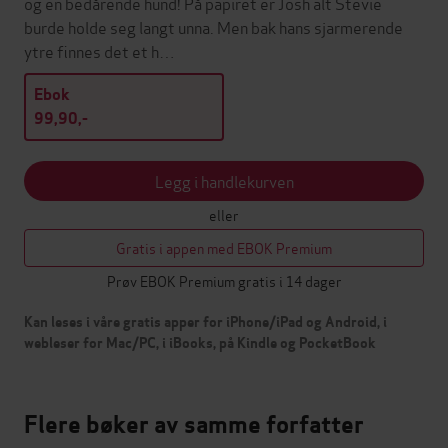
og en bedårende hund! På papiret er Josh alt Stevie
burde holde seg langt unna. Men bak hans sjarmerende
ytre finnes det et h…
Ebok
99,90,-
Legg i handlekurven
eller
Gratis i appen med EBOK Premium
Prøv EBOK Premium gratis i 14 dager
Kan leses i våre gratis apper for iPhone/iPad og Android, i
webleser for Mac/PC, i iBooks, på Kindle og PocketBook
Flere bøker av samme forfatter