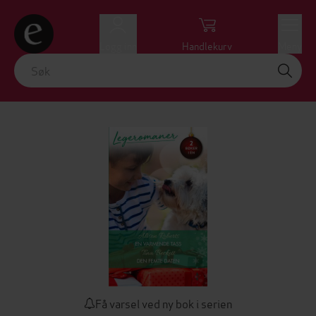
Logg inn
Handlekurv
Meny
Få varsel ved ny bok i serien