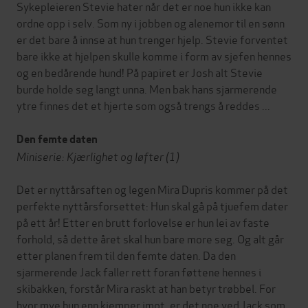
Sykepleieren Stevie hater når det er noe hun ikke kan
ordne opp i selv. Som ny i jobben og alenemor til en sønn
er det bare å innse at hun trenger hjelp. Stevie forventet
bare ikke at hjelpen skulle komme i form av sjefen hennes
og en bedårende hund! På papiret er Josh alt Stevie
burde holde seg langt unna. Men bak hans sjarmerende
ytre finnes det et hjerte som også trengs å reddes ...
Den femte daten
Miniserie: Kjærlighet og løfter (1)
Det er nyttårsaften og legen Mira Dupris kommer på det
perfekte nyttårsforsettet: Hun skal gå på tjuefem dater
på ett år! Etter en brutt forlovelse er hun lei av faste
forhold, så dette året skal hun bare more seg. Og alt går
etter planen frem til den femte daten. Da den
sjarmerende Jack faller rett foran føttene hennes i
skibakken, forstår Mira raskt at han betyr trøbbel. For
hvor mye hun enn kjemper imot, er det noe ved Jack som