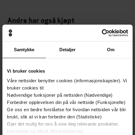
Andre har også kjøpt
Premium
Premium
Vinner av Rivertonprisen
Første gang på tilbud
Samtykke
Detaljer
Om
Vi bruker cookies
Våre nettsider benytter cookies (informasjonskapsler). Vi
bruker cookies til:
Nødvendige funksjoner på nettsiden (Nødvendige)
Forbedrer opplevelsen din på vår nettside (Funksjonelle)
Gir oss en bedre forståelse for hvordan nettsiden vår blir
brukt, slik at vi kan forbedre den (Statistiske)
Gjør det mulig for oss å vise deg relevante produkter,
199,-
349,-
kampanjer og tilbud (Markedsføring)