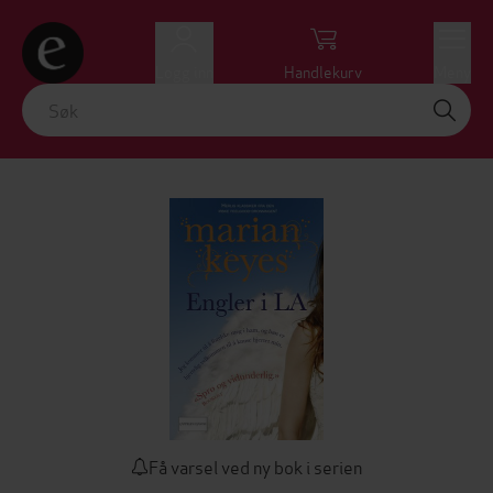
Logg inn
Handlekurv
Meny
Få varsel ved ny bok i serien