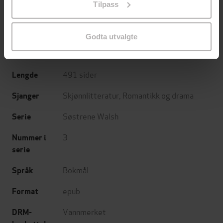
Marian Keyes
(forfatter),
Astrid Eggesvik
Forfattere
Tilpass
endre ditt samtykke.
(oversetter)
Cappelen Damm
Forlag
Godta utvalgte
21.04.2015
Utgitt
491
sider
Lengde
Skjønnlitteratur
,
Romantikk og drama
Sjanger
Søstrene Walsh
Serie
3
Nummer i
serie
Bokmål
Språk
epub
Format
Vannmerket
DRM-