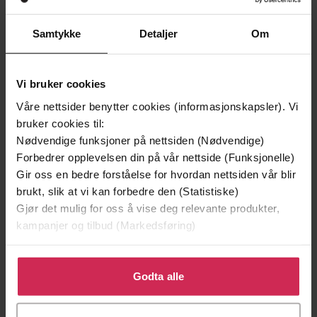
Samtykke
Detaljer
Om
Vi bruker cookies
Våre nettsider benytter cookies (informasjonskapsler). Vi
bruker cookies til:
Nødvendige funksjoner på nettsiden (Nødvendige)
Forbedrer opplevelsen din på vår nettside (Funksjonelle)
Gir oss en bedre forståelse for hvordan nettsiden vår blir
229,-
149,-
brukt, slik at vi kan forbedre den (Statistiske)
Rachels ferie
Fremdeles meg
Gjør det mulig for oss å vise deg relevante produkter,
Marian Keyes
Jojo Moyes
kampanjer og tilbud (Markedsføring)
EBOK
EBOK
Klikk på «Godta alle» for å gi oss ditt samtykke til å
bruke cookies for alle disse formålene. Du kan også
Godta alle
tilpasse ditt samtykke til spesifikke formål ved å klikke
på «Tilpass». Du kan når som helst trekke tilbake eller