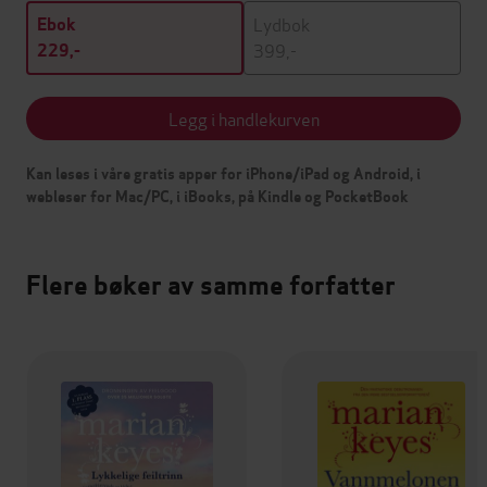
Lydbok
Ebok
399,-
229,-
Legg i handlekurven
Kan leses i våre gratis apper for iPhone/iPad og Android, i
webleser for Mac/PC, i iBooks, på Kindle og PocketBook
Flere bøker av samme forfatter