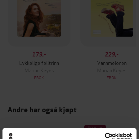
179,-
229,-
Lykkelige feiltrinn
Vannmelonen
Marian Keyes
Marian Keyes
EBOK
EBOK
Andre har også kjøpt
Premium