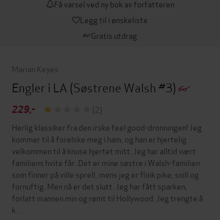
Få varsel ved ny bok av forfatteren
Legg til i ønskeliste
Gratis utdrag
Marian Keyes
Engler i LA
(Søstrene Walsh #3)
229,-
(2)
Herlig klassiker fra den irske feel good-dronningen! Jeg
kommer til å forelske meg i ham, og han er hjertelig
velkommen til å knuse hjertet mitt. Jeg har alltid vært
familiens hvite får. Det er mine søstre i Walsh-familien
som finner på ville sprell, mens jeg er flink pike; snill og
fornuftig. Men nå er det slutt. Jeg har fått sparken,
forlatt mannen min og rømt til Hollywood. Jeg trengte å
k…