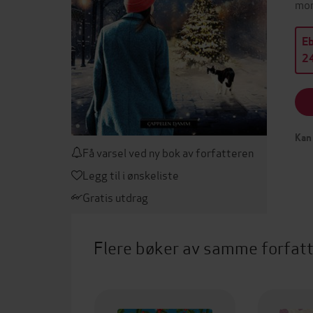
mor
E
24
Kan 
Få varsel ved ny bok av forfatteren
Legg til i ønskeliste
Gratis utdrag
Flere bøker av samme forfat