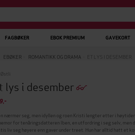
FAGBØKER
EBOK PREMIUM
GAVEKORT
EBØKER
ROMANTIKK OG DRAMA
ET LYS I DESEMBER
 Østli
t lys i desember
9,-
en nærmer seg, men idyllen og roen Kristi lengter etter i høytiden
nemor for tenåringsdatteren Iben, en utfordring i seg selv, men
stis liv seg høyere enn gaver under treet. Hun har alltid hatt et k