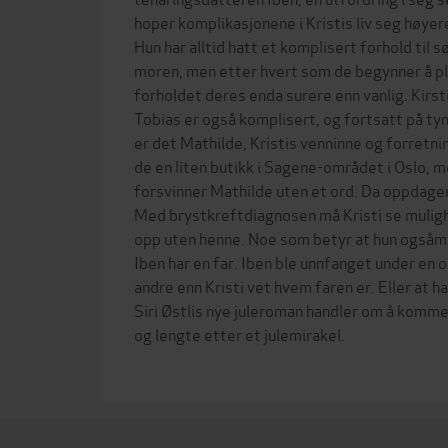
hoper komplikasjonene i Kristis liv seg høyer
Hun har alltid hatt et komplisert forhold til 
moren, men etter hvert som de begynner å pla
forholdet deres enda surere enn vanlig. Kirst
Tobias er også komplisert, og fortsatt på tynn
er det Mathilde, Kristis venninne og forretn
de en liten butikk i Sagene-området i Oslo, 
forsvinner Mathilde uten et ord. Da oppdager K
Med brystkreftdiagnosen må Kristi se muligh
opp uten henne. Noe som betyr at hun ogsåm
Iben har en far. Iben ble unnfanget under en 
andre enn Kristi vet hvem faren er. Eller at ha
Siri Østlis nye juleroman handler om å komme
og lengte etter et julemirakel.