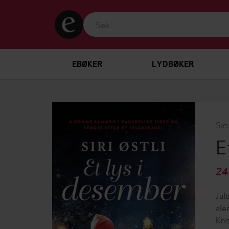
EBØKER
LYDBØKER
Siri
E
24
Jul
ale
Kri