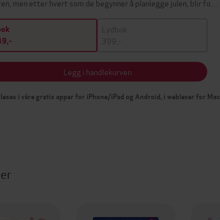
en, men etter hvert som de begynner å planlegge julen, blir fo…
Lydbok
bok
399,-
9,-
Legg i handlekurven
leses i våre gratis apper for iPhone/iPad og Android, i webleser for Ma
ter