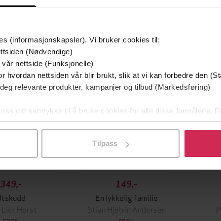
mium
Premium
es (informasjonskapsler). Vi bruker cookies til:
g på tilbud
ttsiden (Nødvendige)
 vår nettside (Funksjonelle)
r hvordan nettsiden vår blir brukt, slik at vi kan forbedre den (St
 deg relevante produkter, kampanjer og tilbud (Markedsføring)
 oss ditt samtykke til å bruke cookies for alle disse formålene. D
l ved å klikke på «Tilpass». Du kan når som helst trekke tilbake
Tilpass
349,-
149,-
Utskudd
En lykkelig familie
 Lier Horst
Stian Hjelvin Andersen
P
EBOK
EBOK