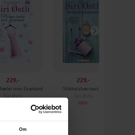
229,-
229,-
 hæler over Grønland
Stikkelsbærsøstre
Siri Østli
Siri Østli
EBOK
EBOK
Om