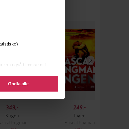
atistiske)
u kan også tilpasse ditt
 eller endre ditt samtykke.
Godta alle
349,-
249,-
Krigen
Ingen
ascal Engman
Pascal Engman
EBOK
EBOK