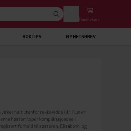
Logg inn
Handlekurv
BOKTIPS
NYHETSBREV
 virker helt utenfor rekkevidde i år. Hun er
 denne høsten hoper komplikasjonene i
omplisert forhold til søsteren, Elisabeth, og