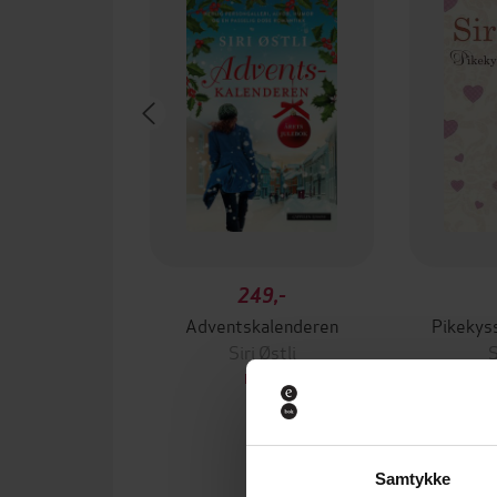
249,-
Adventskalenderen
Pikekyss
Siri Østli
S
EBOK
Samtykke