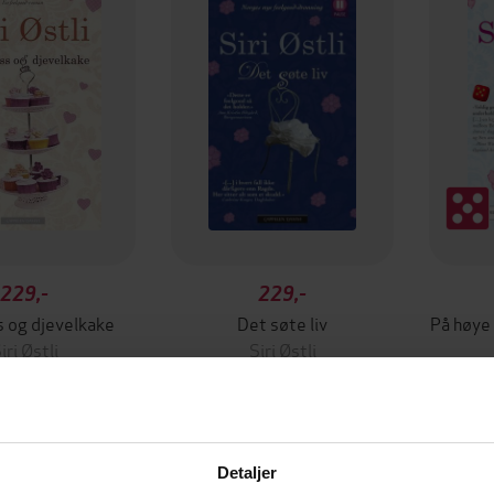
229,-
229,-
 og djevelkake
Det søte liv
På høye
iri Østli
Siri Østli
EBOK
EBOK
Detaljer