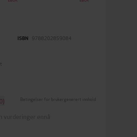
9788202859084
ISBN
t
Betingelser for brukergenerert innhold
0)
n vurderinger ennå