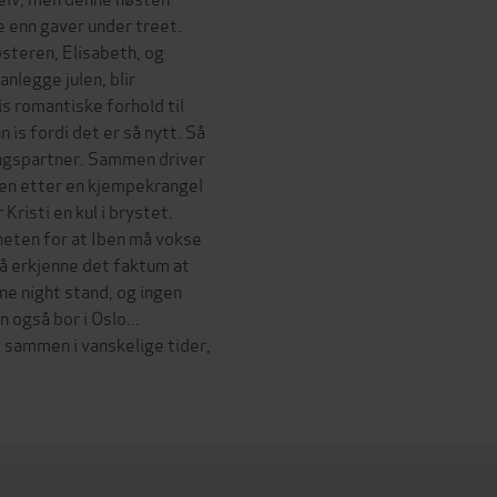
e enn gaver under treet.
søsteren, Elisabeth, og
nlegge julen, blir
is romantiske forhold til
 is fordi det er så nytt. Så
ingspartner. Sammen driver
men etter en kjempekrangel
risti en kul i brystet.
eten for at Iben må vokse
å erkjenne det faktum at
one night stand, og ingen
n også bor i Oslo...
 sammen i vanskelige tider,