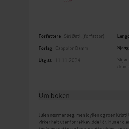
Siri Østli
(forfatter)
Forfattere
Leng
Cappelen Damm
Sjang
Forlag
Skjøn
11.11.2024
Utgitt
dram
Om boken
Julen nærmer seg, men idyllen og roen Kristi 
virker helt utenfor rekkevidde i år. Hun er al
tenåringsdatteren Iben, en utfordring i seg 