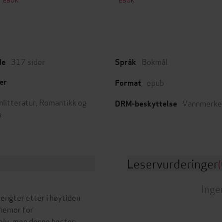
317
sider
Bokmål
de
Språk
epub
er
Format
nlitteratur
,
Romantikk og
Vannmerke
DRM-beskyttelse
a
Leservurderinger
(
Inge
lengter etter i høytiden
enemor for
selv, men denne høsten