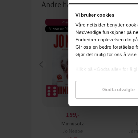
Andre har også kjøpt
Vi bruker cookies
Premium
Pre
Våre nettsider benytter cooki
Vinner av Rivertonprisen
Første gan
Nødvendige funksjoner på ne
Forbedrer opplevelsen din på
Gir oss en bedre forståelse fo
Gjør det mulig for oss å vise
Klikk på «Godta alle» for å gi
samtykke til spesifikke formå
Godta utvalgte
199,-
Minnesota
Jo Nesbø
Jørn
EBOK