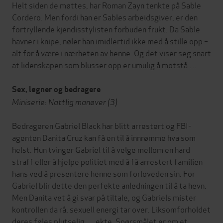
Helt siden de møttes, har Roman Zayn tenkte på Sable
Cordero. Men fordi han er Sables arbeidsgiver, er den
fortryllende kjendisstylisten forbuden frukt. Da Sable
havner i knipe, nøler han imidlertid ikke med å stille opp –
alt for å være i nærheten av henne. Og det viser seg snart
at lidenskapen som blusser opp er umulig å motstå …
Sex, løgner og bedragere
Miniserie: Nattlig manøver (3)
Bedrageren Gabriel Black har blitt arrestert og FBI-
agenten Danita Cruz kan få en til å innrømme hva som
helst. Hun tvinger Gabriel til å velge mellom en hard
straff eller å hjelpe politiet med å få arrestert familien
hans ved å presentere henne som forloveden sin. For
Gabriel blir dette den perfekte anledningen til å ta hevn.
Men Danita vet å gi svar på tiltale, og Gabriels mister
kontrollen da rå, sexuell energi tar over. Liksomforholdet
deres føles plutselig … ekte. Spørsmålet er om et