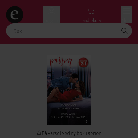
Logg inn
Handlekurv
Meny
Få varsel ved ny bok i serien