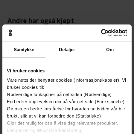
Andre har også kjøpt
Premium
Premium
Vinner av Rivertonprisen
Første gang på tilbud
Samtykke
Detaljer
Om
Vi bruker cookies
Våre nettsider benytter cookies (informasjonskapsler). Vi
bruker cookies til:
Nødvendige funksjoner på nettsiden (Nødvendige)
Forbedrer opplevelsen din på vår nettside (Funksjonelle)
Gir oss en bedre forståelse for hvordan nettsiden vår blir
brukt, slik at vi kan forbedre den (Statistiske)
Gjør det mulig for oss å vise deg relevante produkter,
129,-
129,-
kampanjer og tilbud (Markedsføring)