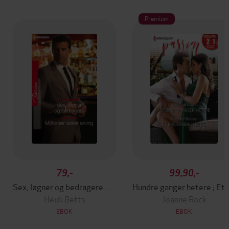
Premium
79,-
99,90,-
Sex, løgner og bedragere / Millionær søker arving
Hundre gange
Heidi Betts
Joanne Rock
EBOK
EBOK