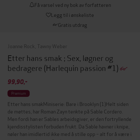
Få varsel ved ny bok av forfatteren
Legg til i ønskeliste
Gratis utdrag
Joanne Rock
,
Tawny Weber
Etter hans smak ; Sex, løgner og
bedragere
(Harlequin passion #1)
99,90,-
Premium
Etter hans smakMiniserie: Bare i Brooklyn (1)Helt siden
de møttes, har Roman Zayn tenkte på Sable Cordero.
Men fordi han er Sables arbeidsgiver, er den fortryllende
kjendisstylisten forbuden frukt. Da Sable havner i knipe,
nøler han imidlertid ikke med å stille opp – alt for å være i