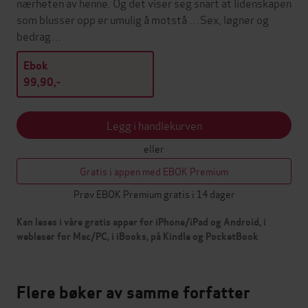
nærheten av henne. Og det viser seg snart at lidenskapen
som blusser opp er umulig å motstå …Sex, løgner og
bedrag…
Ebok
99,90,-
Legg i handlekurven
eller
Gratis i appen med EBOK Premium
Prøv EBOK Premium gratis i 14 dager
Kan leses i våre gratis apper for iPhone/iPad og Android, i
webleser for Mac/PC, i iBooks, på Kindle og PocketBook
Flere bøker av samme forfatter