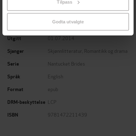
Tilpass
endre ditt samtykke.
Jude Deveraux
(forfatter)
Forfattere
Godta utvalgte
Headline Eternal
Forlag
01.07.2014
Utgitt
Skjønnlitteratur
,
Romantikk og drama
Sjanger
Nantucket Brides
Serie
English
Språk
epub
Format
LCP
DRM-beskyttelse
9781472211439
ISBN