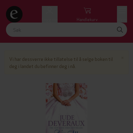
Logg inn
Handlekurv
Meny
Lu
×
Vi har dessverre ikke tillatelse til å selge boken til
deg i landet du befinner deg i nå.