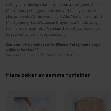
trilogy, introducing characters from a new generation of
Montgomery-Taggerts, the beloved family from her
classic novels.At the wedding of Alix Madsen and Jared
Montgomery, Jared's cousin Graydon can't look away
from bridesmaid, Toby Wyndam. It's not just her quiet
beauty or humour - Toby posses…
Kan leses i våre gratis apper for iPhone/iPad og Android og i
webleser for Mac/PC
Kan leses i iBooks, på PC, Kindle og PocketBook
Flere bøker av samme forfatter