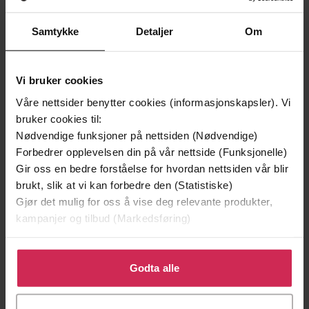
Premium
Premium
Vinner av Rivertonprisen
Første gang på tilbud
Samtykke
Detaljer
Om
Vi bruker cookies
Våre nettsider benytter cookies (informasjonskapsler). Vi
bruker cookies til:
Nødvendige funksjoner på nettsiden (Nødvendige)
Forbedrer opplevelsen din på vår nettside (Funksjonelle)
Gir oss en bedre forståelse for hvordan nettsiden vår blir
brukt, slik at vi kan forbedre den (Statistiske)
Gjør det mulig for oss å vise deg relevante produkter,
199,-
349,-
kampanjer og tilbud (Markedsføring)
Minnesota
Utskudd
Jo Nesbø
Jørn Lier Horst
Klikk på «Godta alle» for å gi oss ditt samtykke til å
EBOK
EBOK
bruke cookies for alle disse formålene. Du kan også
Godta alle
tilpasse ditt samtykke til spesifikke formål ved å klikke
på «Tilpass». Du kan når som helst trekke tilbake eller