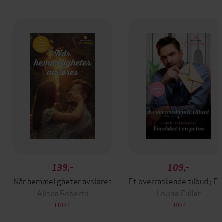
139,-
109,-
Når hemmeligheter avsløres
Et overraskende tilbud ; 
Alison Roberts
Louise Fuller
EBOK
EBOK