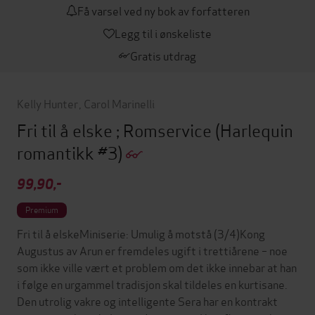
Få varsel ved ny bok av forfatteren
Legg til i ønskeliste
Gratis utdrag
Kelly Hunter
,
Carol Marinelli
Fri til å elske ; Romservice
(Harlequin
romantikk #3)
99,90,-
Premium
Fri til å elskeMiniserie: Umulig å motstå (3/4)Kong
Augustus av Arun er fremdeles ugift i trettiårene – noe
som ikke ville vært et problem om det ikke innebar at han
i følge en urgammel tradisjon skal tildeles en kurtisane.
Den utrolig vakre og intelligente Sera har en kontrakt