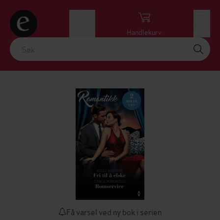
Logg inn
Handlekurv
Meny
Få varsel ved ny bok i serien