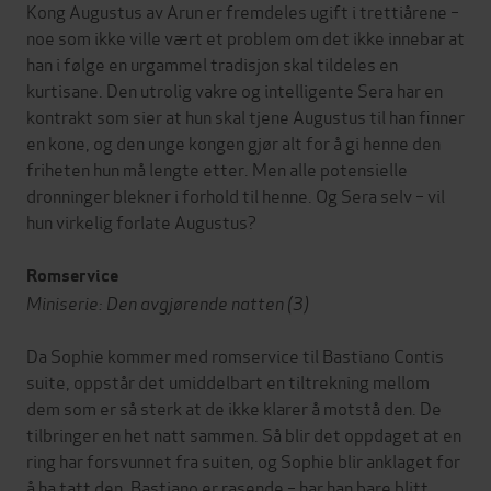
Kong Augustus av Arun er fremdeles ugift i trettiårene –
noe som ikke ville vært et problem om det ikke innebar at
han i følge en urgammel tradisjon skal tildeles en
kurtisane. Den utrolig vakre og intelligente Sera har en
kontrakt som sier at hun skal tjene Augustus til han finner
en kone, og den unge kongen gjør alt for å gi henne den
friheten hun må lengte etter. Men alle potensielle
dronninger blekner i forhold til henne. Og Sera selv – vil
hun virkelig forlate Augustus?
Romservice
Miniserie: Den avgjørende natten (3)
Da Sophie kommer med romservice til Bastiano Contis
suite, oppstår det umiddelbart en tiltrekning mellom
dem som er så sterk at de ikke klarer å motstå den. De
tilbringer en het natt sammen. Så blir det oppdaget at en
ring har forsvunnet fra suiten, og Sophie blir anklaget for
å ha tatt den. Bastiano er rasende – har han bare blitt