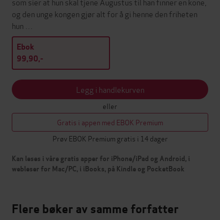
som sier at hun skal tjene Augustus til han finner en kone,
og den unge kongen gjør alt for å gi henne den friheten
hun …
Ebok
99,90,-
Legg i handlekurven
eller
Gratis i appen med EBOK Premium
Prøv EBOK Premium gratis i 14 dager
Kan leses i våre gratis apper for iPhone/iPad og Android, i
webleser for Mac/PC, i iBooks, på Kindle og PocketBook
Flere bøker av samme forfatter