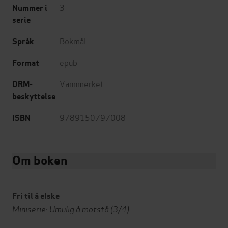
3
Nummer i
serie
Bokmål
Språk
epub
Format
Vannmerket
DRM-
beskyttelse
9789150797008
ISBN
Om boken
Fri til å elske
Miniserie: Umulig å motstå (3/4)