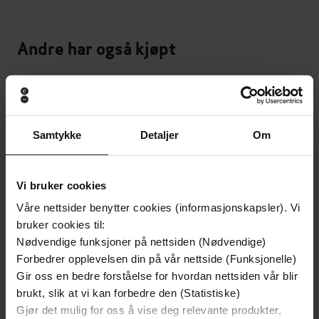
Andre har også kjøpt
Premium
Premium
Vinner av Rivertonprisen
Første gang på tilbud
Samtykke
Detaljer
Om
Vi bruker cookies
Våre nettsider benytter cookies (informasjonskapsler). Vi
bruker cookies til:
Nødvendige funksjoner på nettsiden (Nødvendige)
Forbedrer opplevelsen din på vår nettside (Funksjonelle)
Gir oss en bedre forståelse for hvordan nettsiden vår blir
brukt, slik at vi kan forbedre den (Statistiske)
199,-
349,-
Gjør det mulig for oss å vise deg relevante produkter,