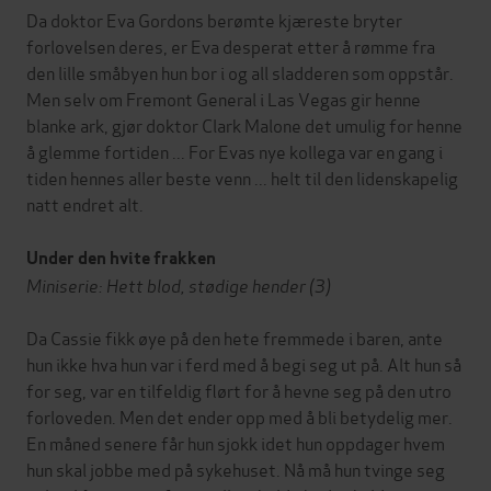
Da doktor Eva Gordons berømte kjæreste bryter
forlovelsen deres, er Eva desperat etter å rømme fra
den lille småbyen hun bor i og all sladderen som oppstår.
Men selv om Fremont General i Las Vegas gir henne
blanke ark, gjør doktor Clark Malone det umulig for henne
å glemme fortiden ... For Evas nye kollega var en gang i
tiden hennes aller beste venn ... helt til den lidenskapelig
natt endret alt.
Under den hvite frakken
Miniserie: Hett blod, stødige hender (3)
Da Cassie fikk øye på den hete fremmede i baren, ante
hun ikke hva hun var i ferd med å begi seg ut på. Alt hun så
for seg, var en tilfeldig flørt for å hevne seg på den utro
forloveden. Men det ender opp med å bli betydelig mer.
En måned senere får hun sjokk idet hun oppdager hvem
hun skal jobbe med på sykehuset. Nå må hun tvinge seg