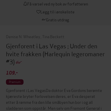
Få varsel ved ny bok av forfatteren
Legg til i ønskeliste
Gratis utdrag
Denise N. Wheatley
,
Tina Beckett
Gjenforent i Las Vegas ; Under den
hvite frakken
(Harlequin legeromaner
#3)
109,-
Premium
Gjenforent i Las VegasDa doktor Eva Gordons berømte
kjæreste bryter forlovelsen deres, er Eva desperat
etter å rømme fra den lille småbyen hun bor i og all
sladderen som oppstår. Men selv om Fremont General i