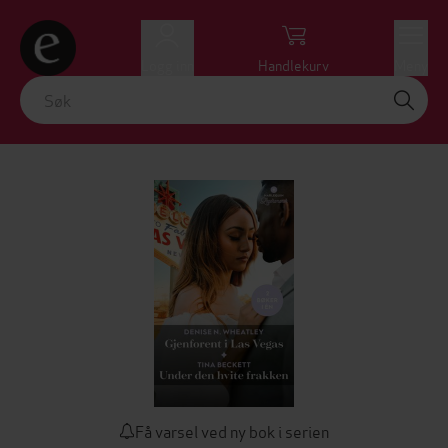
Logg inn
Handlekurv
Meny
Få varsel ved ny bok i serien