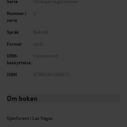
Harlequin legeromaner
Serie
3
Nummer i
serie
Bokmål
Språk
epub
Format
Vannmerket
DRM-
beskyttelse
9788284256672
ISBN
Om boken
Gjenforent i Las Vegas