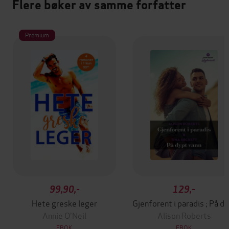
Flere bøker av samme forfatter
Premium
99,90,-
129,-
Hete greske leger
Gjenforent i paradi
Annie O'Neil
Alison Roberts
EBOK
EBOK