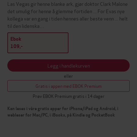
Las Vegas gir henne blanke ark, gjør doktor Clark Malone
det umulig for henne å glemme fortiden ... For Evas nye
kollega var en gang i tiden hennes aller beste venn ... helt
til den lidenska…
Ebok
109,-
Legg i handlekurven
eller
Gratis i appen med EBOK Premium
Prøv EBOK Premium gratis i 14 dager
Kan leses i våre gratis apper for iPhone/iPad og Android, i
webleser for Mac/PC, i iBooks, på Kindle og PocketBook