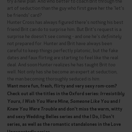
try a new plan. And who better to coach Brit through the
art of seduction than the guy who first gave her the 'let's
be friends' card?
Hunter Cross has always figured there's nothing his best
friend Brit can do to surprise him. But Brit's request is a
surprise he doesn't see coming - and one he's
definitely
not prepared for. Hunter and Brit have always been
careful to keep things perfectly platonic, but the fake
dates and faux flirting are starting to feel like the real
deal. And soon Hunter realizes he has taught Brit
too
well. Not only has she become an expert at seduction,
the man becoming thoroughly seduced is
him
.
Want more fun, fresh, flirty and very sexy rom-com?
Check out all the titles in the Oxford series:
Irresistibly
Yours,
I Wish You Were Mine,
Someone Like You
and
I
Knew You Were Trouble
and don't miss the
warm, witty
and sexy Wedding Belles series and the I Do, I Don't
series, as well as the romantic standalones in the Love
Unexpectedly series.