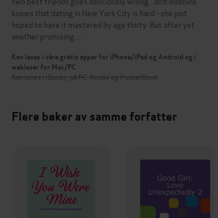
two best friends goes deliciously wrong...Brit Robbins
knows that dating in New York City is hard - she just
hoped to have it mastered by age thirty. But after yet
another promising …
Kan leses i våre gratis apper for iPhone/iPad og Android og i
webleser for Mac/PC
Kan leses i iBooks, på PC, Kindle og PocketBook
Flere bøker av samme forfatter