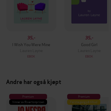
35,-
35,-
I Wish You Were Mine
Good Girl
Lauren Layne
Lauren Layne
EBOK
EBOK
Andre har også kjøpt
Premium
Premium
Vinner av Rivertonprisen
Første gang på tilbud