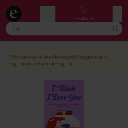
Logg inn
Handlekurv
Meny
Lu
×
Vi har dessverre ikke tillatelse til å selge boken til
deg i landet du befinner deg i nå.