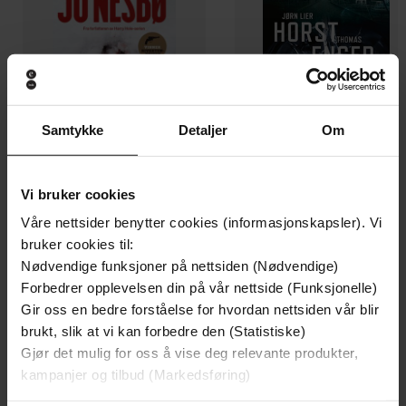
Samtykke
Detaljer
Om
Vi bruker cookies
199,-
349,-
Våre nettsider benytter cookies (informasjonskapsler). Vi
Minnesota
Utskudd
bruker cookies til:
Jo Nesbø
Jørn Lier Horst
Nødvendige funksjoner på nettsiden (Nødvendige)
Forbedrer opplevelsen din på vår nettside (Funksjonelle)
EBOK
EBOK
Gir oss en bedre forståelse for hvordan nettsiden vår blir
brukt, slik at vi kan forbedre den (Statistiske)
Gjør det mulig for oss å vise deg relevante produkter,
kampanjer og tilbud (Markedsføring)
An exciting new romance from the author
Undertittel