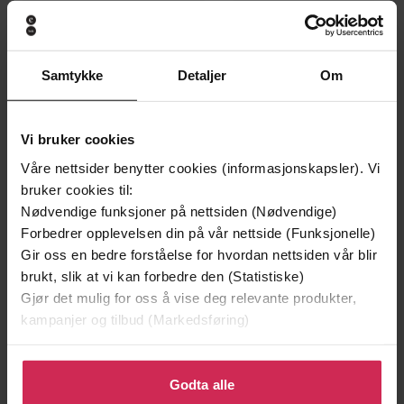
Samtykke
Detaljer
Om
Vi bruker cookies
Våre nettsider benytter cookies (informasjonskapsler). Vi
bruker cookies til:
Nødvendige funksjoner på nettsiden (Nødvendige)
Forbedrer opplevelsen din på vår nettside (Funksjonelle)
149,-
199,-
Gir oss en bedre forståelse for hvordan nettsiden vår blir
Jenta som ble igjen
Tante Ulrikkes vei
brukt, slik at vi kan forbedre den (Statistiske)
Jojo Moyes
Zeshan Shakar
Gjør det mulig for oss å vise deg relevante produkter,
EBOK
EBOK
kampanjer og tilbud (Markedsføring)
Klikk på «Godta alle» for å gi oss ditt samtykke til å
bruke cookies for alle disse formålene. Du kan også
Godta alle