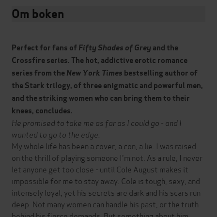
Om boken
Perfect for fans of
Fifty Shades of Grey
and the
Crossfire series. The hot, addictive erotic romance
series from the
New York Times
bestselling author of
the Stark trilogy, of three enigmatic and powerful men,
and the striking women who can bring them to their
knees, concludes.
He promised to take me as far as I could go - and I
wanted to go to the edge.
My whole life has been a cover, a con, a lie. I was raised
on the thrill of playing someone I'm not. As a rule, I never
let anyone get too close - until Cole August makes it
impossible for me to stay away. Cole is tough, sexy, and
intensely loyal, yet his secrets are dark and his scars run
deep. Not many women can handle his past, or the truth
behind his fierce demands. But something about him