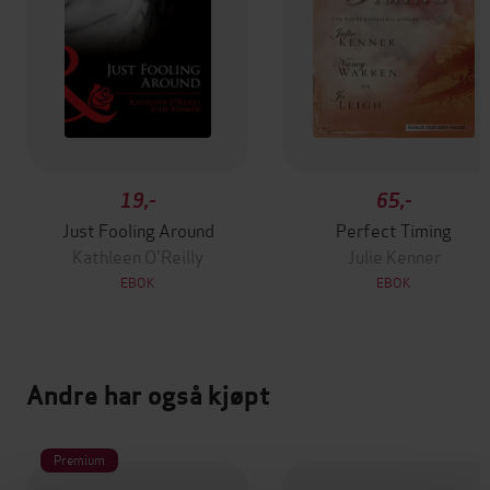
19,-
65,-
Just Fooling Around
Perfect Timing
Kathleen O'Reilly
Julie Kenner
EBOK
EBOK
Andre har også kjøpt
Premium