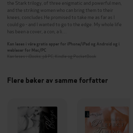
the Stark trilogy, of three enigmatic and powerful men,
and the striking women who can bring them to their
knees, concludes.He promised to take me as far as I
could go - and I wanted to go to the edge. My whole life
has been a cover, a con, a li…
Kan leses i våre gratis apper for iPhone/iPad og Android og i
webleser for Mac/PC
Kan leses i iBooks, på PC, Kindle og PocketBook
Flere bøker av samme forfatter