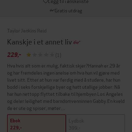
Legg til i ønskeliste
Gratis utdrag
Taylor Jenkins Reid
Kanskje i et annet liv
229,-
(1)
Hva hvis alt som er mulig, faktisk skjer?Hannah er 29 år
og har fremdeles ingen anelse om hva hun vil gjøre med
livet sitt. Etter at hun var ferdig med å studere, har hun
bodd i seks forskjellige byer og hatt utallige jobber. Nå
har hun nettopp flyttet tilbake til hjembyen Los Angeles
og deler leilighet med barndomvenninnen Gabby.En kveld
de er ute og spiser, møter…
Lydbok
Ebok
399,-
229,-