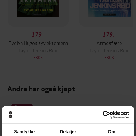
179,-
179,-
Evelyn Hugos syv ektemenn
Atmosfære
Taylor Jenkins Reid
Taylor Jenkins Reid
EBOK
EBOK
Andre har også kjøpt
Premium
Samtykke
Detaljer
Om