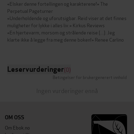
«Elsker denne fortellingen og karakterene!» The
Perpetual Pageturner
«Underholdende og uforutsigbar. Reid viser at det finnes
muligheter for lykke i alles liv.» Kirkus Reviews
«En hjertevarm, morsom og strålende reise (...). Jeg
klarte ikke å legge fra meg denne boken!» Renee Carlino
Leservurderinger
(0)
Betingelser for brukergenerert innhold
Ingen vurderinger ennå
OM OSS
Om Ebok.no