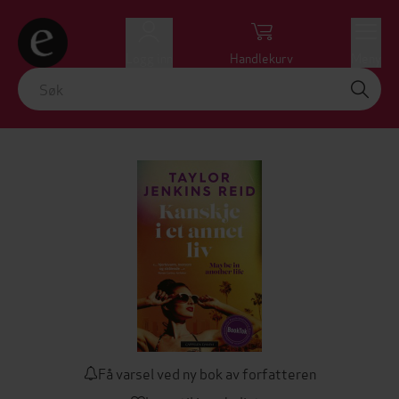
Logg inn
Handlekurv
Meny
Få varsel ved ny bok av forfatteren