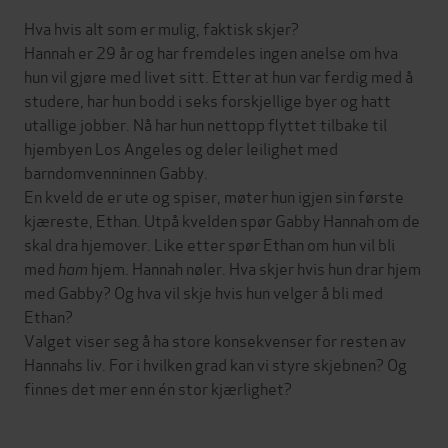
Hva hvis alt som er mulig, faktisk skjer?
Hannah er 29 år og har fremdeles ingen anelse om hva
hun vil gjøre med livet sitt. Etter at hun var ferdig med å
studere, har hun bodd i seks forskjellige byer og hatt
utallige jobber. Nå har hun nettopp flyttet tilbake til
hjembyen Los Angeles og deler leilighet med
barndomvenninnen Gabby.
En kveld de er ute og spiser, møter hun igjen sin første
kjæreste, Ethan. Utpå kvelden spør Gabby Hannah om de
skal dra hjemover. Like etter spør Ethan om hun vil bli
med
ham
hjem. Hannah nøler. Hva skjer hvis hun drar hjem
med Gabby? Og hva vil skje hvis hun velger å bli med
Ethan?
Valget viser seg å ha store konsekvenser for resten av
Hannahs liv. For i hvilken grad kan vi styre skjebnen? Og
finnes det mer enn én stor kjærlighet?