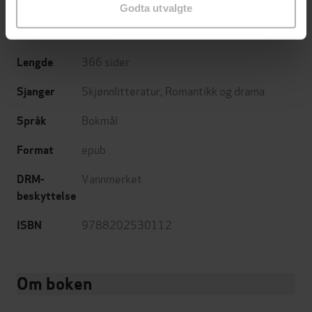
Cappelen Damm
Forlag
Godta utvalgte
10.08.2016
Utgitt
366
sider
Lengde
Skjønnlitteratur
,
Romantikk og drama
Sjanger
Bokmål
Språk
epub
Format
Vannmerket
DRM-
beskyttelse
9788202530112
ISBN
Om boken