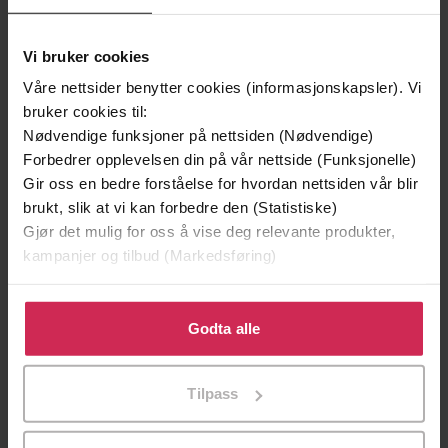
Vi bruker cookies
Våre nettsider benytter cookies (informasjonskapsler). Vi
bruker cookies til:
Nødvendige funksjoner på nettsiden (Nødvendige)
Forbedrer opplevelsen din på vår nettside (Funksjonelle)
Gir oss en bedre forståelse for hvordan nettsiden vår blir
149,-
249,-
brukt, slik at vi kan forbedre den (Statistiske)
Lyden av en lerke
Stormens søster
Gjør det mulig for oss å vise deg relevante produkter,
Erica James
Lucinda Riley
kampanjer og tilbud (Markedsføring)
EBOK
EBOK
Klikk på «Godta alle» for å gi oss ditt samtykke til å
bruke cookies for alle disse formålene. Du kan også
Godta alle
tilpasse ditt samtykke til spesifikke formål ved å klikke
på «Tilpass». Du kan når som helst trekke tilbake eller
Taylor Jenkins Reid
(forfatter),
Heidi Bloin
Forfattere
Tilpass
endre ditt samtykke.
Johannessen
(oversetter)