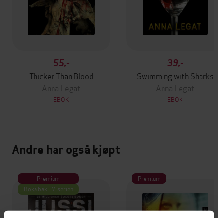
55,-
39,-
Thicker Than Blood
Swimming with Sharks
Anna Legat
Anna Legat
EBOK
EBOK
Andre har også kjøpt
Premium
Premium
Boka bak TV-serien