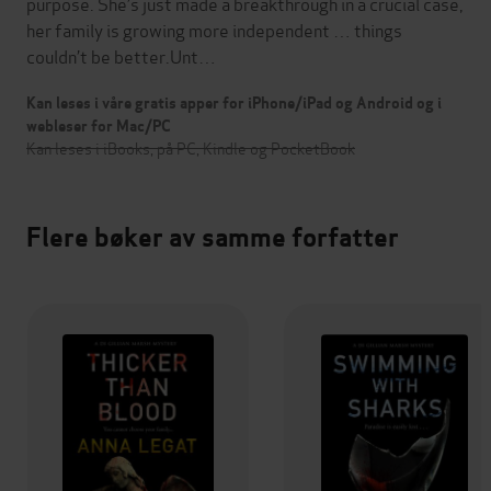
purpose. She’s just made a breakthrough in a crucial case,
her family is growing more independent … things
couldn’t be better.Unt…
Kan leses i våre gratis apper for iPhone/iPad og Android og i
webleser for Mac/PC
Kan leses i iBooks, på PC, Kindle og PocketBook
Flere bøker av samme forfatter