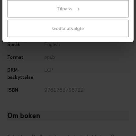
på «Tilpass». Du kan når som helst trekke tilbake eller
Tilpass
endre ditt samtykke.
03.08.2015
Utgitt
Skjønnlitteratur
,
Krim
,
Romantikk og
Sjanger
Godta utvalgte
drama
English
Språk
epub
Format
LCP
DRM-
beskyttelse
9781783758722
ISBN
Om boken