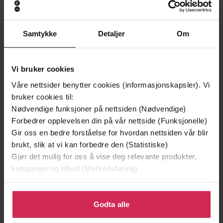
Samtykke
Detaljer
Om
Vi bruker cookies
Våre nettsider benytter cookies (informasjonskapsler). Vi
bruker cookies til:
159,-
169,-
Nødvendige funksjoner på nettsiden (Nødvendige)
Forbedrer opplevelsen din på vår nettside (Funksjonelle)
Kvinnen i buret
Sensommer
Gir oss en bedre forståelse for hvordan nettsiden vår blir
Jussi Adler-Olsen
Anders De la Motte
brukt, slik at vi kan forbedre den (Statistiske)
EBOK
EBOK
Gjør det mulig for oss å vise deg relevante produkter,
kampanjer og tilbud (Markedsføring)
Klikk på «Godta alle» for å gi oss ditt samtykke til å
Anna Legat
(forfatter)
Forfattere
bruke cookies for alle disse formålene. Du kan også
Godta alle
tilpasse ditt samtykke til spesifikke formål ved å klikke
Headline Accent
Forlag