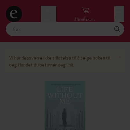
Logg inn
Handlekurv
Meny
Lu
×
Vi har dessverre ikke tillatelse til å selge boken til
deg i landet du befinner deg i nå.