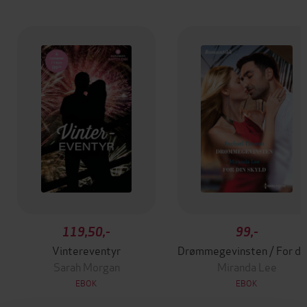
119,50,-
99,-
Vintereventyr
Drømmegev
Sarah Morgan
Miranda Lee
EBOK
EBOK