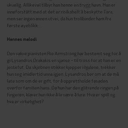
ukuelig. Allikevel tilbyr han henne en trygg havn. Han er
inneforstått med at det er risikabelt å beskytte Tara,
men ser ingen annen utvei, da hun trollbinder ham fra
første øyeblikk ...
Hennes melodi
Den vakre pianisten Rio Armstrong har bestemt seg for å
gi Lysandros Drakakis en sjanse – til tross for at han er en
jentefut. Da skjebnen stikker kjepper i hjulene, trekker
hun seg imidlertid unna igjen. Lysandros ber om at de må
late som om de er gift, for å opprettholde fasaden
overfor familien hans. Da hun har den glitrende ringen på
fingeren, klarer hun ikke å la være å lure: Hva er spill og
hva er virkelighet?