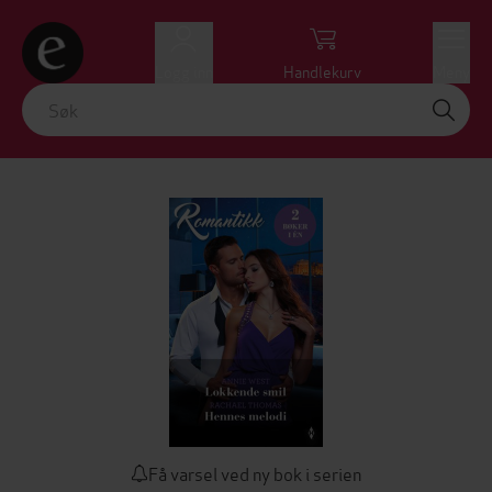
Logg inn
Handlekurv
Meny
Få varsel ved ny bok i serien