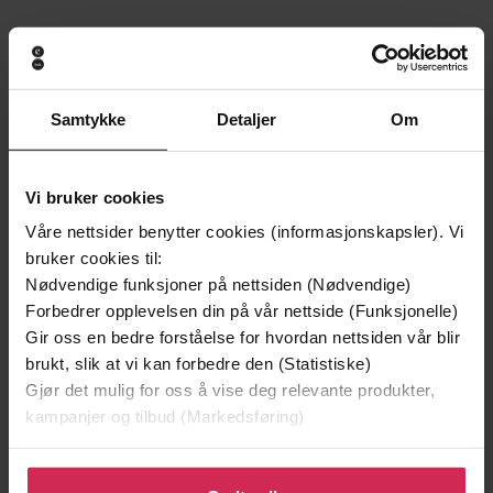
Andre har også kjøpt
Samtykke
Detaljer
Om
Premium
Premium
Vinner av Rivertonprisen
Første gang på tilbud
Vi bruker cookies
Våre nettsider benytter cookies (informasjonskapsler). Vi
bruker cookies til:
Nødvendige funksjoner på nettsiden (Nødvendige)
Forbedrer opplevelsen din på vår nettside (Funksjonelle)
Gir oss en bedre forståelse for hvordan nettsiden vår blir
brukt, slik at vi kan forbedre den (Statistiske)
Gjør det mulig for oss å vise deg relevante produkter,
kampanjer og tilbud (Markedsføring)
199,-
349,-
Klikk på «Godta alle» for å gi oss ditt samtykke til å