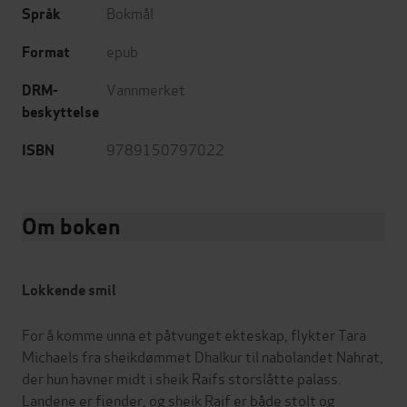
Bokmål
Språk
epub
Format
Vannmerket
DRM-
beskyttelse
9789150797022
ISBN
Om boken
Lokkende smil
For å komme unna et påtvunget ekteskap, flykter Tara
Michaels fra sheikdømmet Dhalkur til nabolandet Nahrat,
der hun havner midt i sheik Raifs storslåtte palass.
Landene er fiender, og sheik Raif er både stolt og