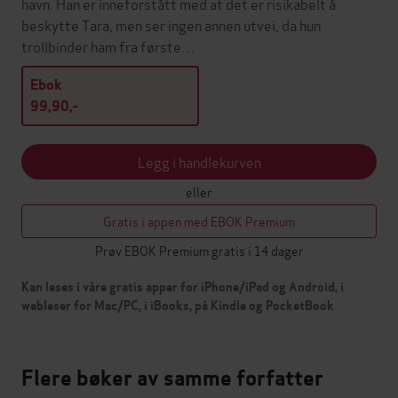
havn. Han er inneforstått med at det er risikabelt å
beskytte Tara, men ser ingen annen utvei, da hun
trollbinder ham fra første…
Ebok
99,90,-
Legg i handlekurven
eller
Gratis i appen med EBOK Premium
Prøv EBOK Premium gratis i 14 dager
Kan leses i våre gratis apper for iPhone/iPad og Android, i
webleser for Mac/PC, i iBooks, på Kindle og PocketBook
Flere bøker av samme forfatter