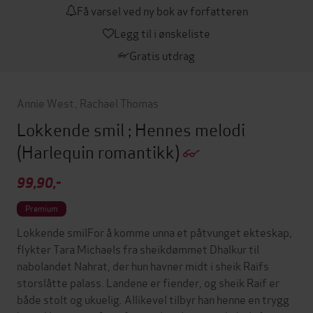
Få varsel ved ny bok av forfatteren
Legg til i ønskeliste
Gratis utdrag
Annie West
,
Rachael Thomas
Lokkende smil ; Hennes melodi
(Harlequin romantikk)
99,90,-
Premium
Lokkende smilFor å komme unna et påtvunget ekteskap,
flykter Tara Michaels fra sheikdømmet Dhalkur til
nabolandet Nahrat, der hun havner midt i sheik Raifs
storslåtte palass. Landene er fiender, og sheik Raif er
både stolt og ukuelig. Allikevel tilbyr han henne en trygg