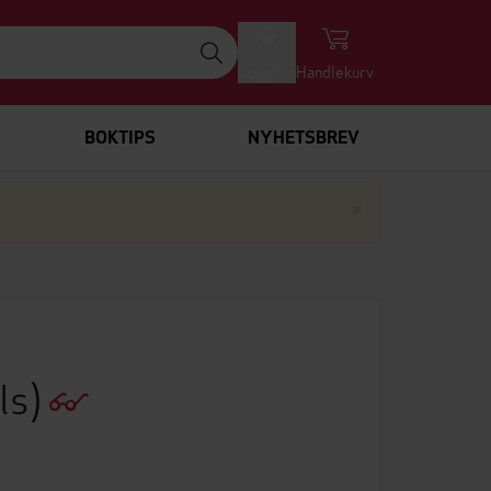
Logg inn
Handlekurv
BOKTIPS
NYHETSBREV
Lukk
×
ls)