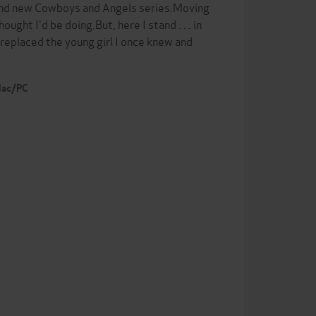
brand new Cowboys and Angels series.Moving
ught I'd be doing.But, here I stand . . . in
 replaced the young girl I once knew and
 Mac/PC