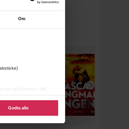
Om
atistiske)
u kan også tilpasse ditt
 eller endre ditt samtykke.
Godta alle