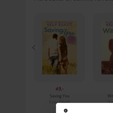
49,-
Saving You
Wi
Kelly Elliott
Kel
EBOK