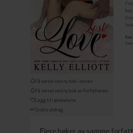
Fro
bac
fro
lov
Kan 
Kan 
Få varsel ved ny bok i serien
Få varsel ved ny bok av forfatteren
Legg til i ønskeliste
Gratis utdrag
Flere bøker av samme forfat