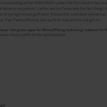
m bestselling author Kelly Elliott comes the first book in her 
k home to my parents' cattle ranch in Texas was the last thing I tho
nt of my high school girlfriend. A beautiful, confident woman has
ed. Yep. Paxton Monroe was my first love and the one girl in t…
leses i våre gratis apper for iPhone/iPad og Android og i webleser for
leses i iBooks, på PC, Kindle og PocketBook
ter