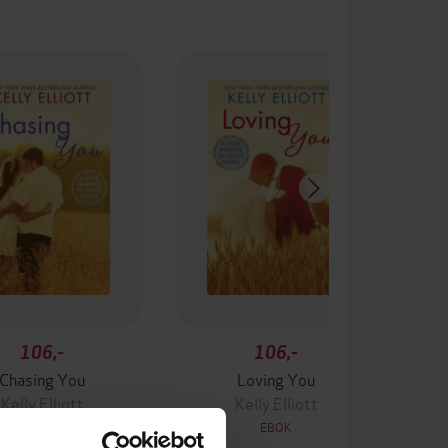
106,-
106,-
Chasing You
Loving You
Kelly Elliott
Kelly Elliott
EBOK
EBOK