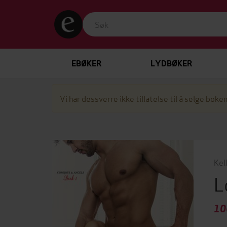
EBØKER
LYDBØKER
Vi har dessverre ikke tillatelse til å selge boken
Kell
L
10