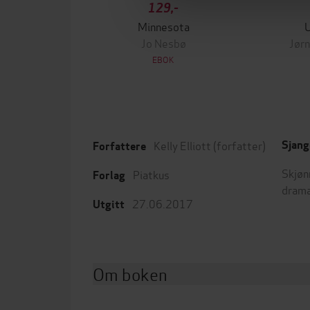
129,-
Minnesota
Jo Nesbø
Jørn
EBOK
Kelly Elliott
(forfatter)
Sjang
Forfattere
Skjøn
Piatkus
Forlag
dram
27.06.2017
Utgitt
Om boken