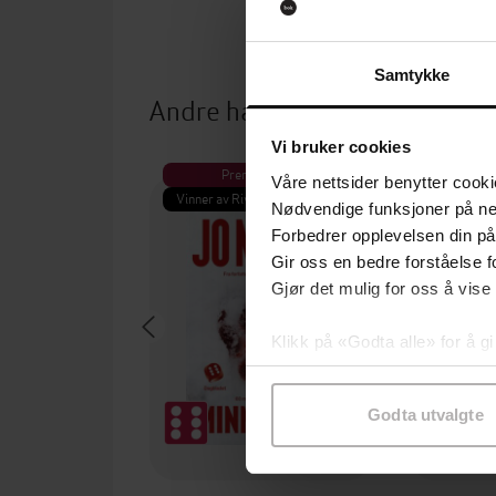
Samtykke
Andre har også kjøpt
Vi bruker cookies
Premium
Pre
Våre nettsider benytter cooki
Vinner av Rivertonprisen
Første gan
Nødvendige funksjoner på ne
Forbedrer opplevelsen din på
Gir oss en bedre forståelse fo
Gjør det mulig for oss å vise
Klikk på «Godta alle» for å gi
samtykke til spesifikke formå
Godta utvalgte