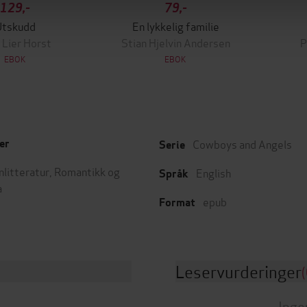
129,-
79,-
Utskudd
En lykkelig familie
 Lier Horst
Stian Hjelvin Andersen
P
EBOK
EBOK
Cowboys and Angels
er
Serie
nlitteratur
,
Romantikk og
English
Språk
a
epub
Format
Leservurderinger
(
Inge