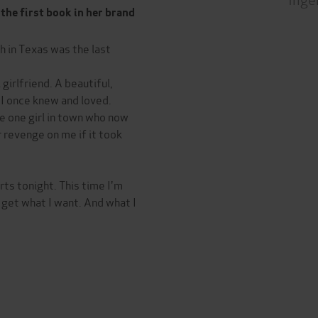
the first book in her brand
 in Texas was the last
l girlfriend. A beautiful,
I once knew and loved.
e one girl in town who now
 revenge on me if it took
ts tonight. This time I'm
I get what I want. And what I