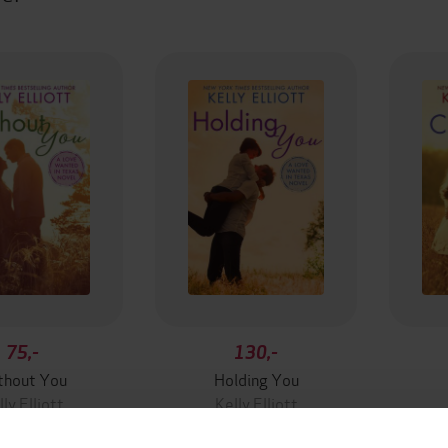
75,-
130,-
thout You
Holding You
ly Elliott
Kelly Elliott
EBOK
EBOK