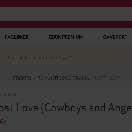
FAGBØKER
EBOK PREMIUM
GAVEKORT
 til deg i landet du befinner deg i nå.
EBØKER
ROMANTIKK OG DRAMA
LOST LOVE
y Elliott
ost Love
(Cowboys and Ange
6,-