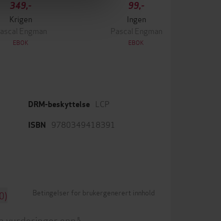
349,-
99,-
Krigen
Ingen
ascal Engman
Pascal Engman
EBOK
EBOK
LCP
DRM-beskyttelse
9780349418391
ISBN
Betingelser for brukergenerert innhold
0)
n vurderinger ennå