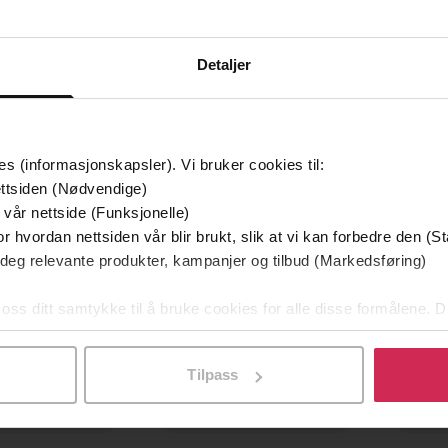
Detaljer
mium
Premium
es (informasjonskapsler). Vi bruker cookies til:
g på tilbud
ttsiden (Nødvendige)
 vår nettside (Funksjonelle)
r hvordan nettsiden vår blir brukt, slik at vi kan forbedre den (St
 deg relevante produkter, kampanjer og tilbud (Markedsføring)
 oss ditt samtykke til å bruke cookies for alle disse formålene. D
l ved å klikke på «Tilpass». Du kan når som helst trekke tilbake
Tilpass