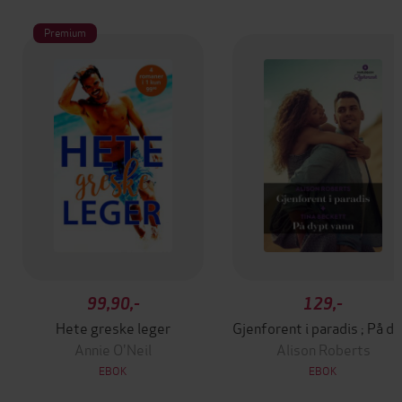
Premium
99,90,-
129,-
Hete greske leger
Gjenforent i paradi
Annie O'Neil
Alison Roberts
EBOK
EBOK