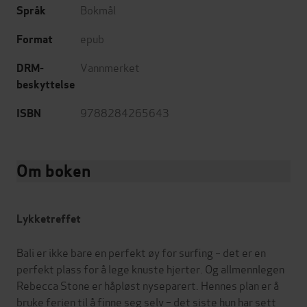
Bokmål
Språk
epub
Format
Vannmerket
DRM-
beskyttelse
9788284265643
ISBN
Om boken
Lykketreffet
Bali er ikke bare en perfekt øy for surfing – det er en
perfekt plass for å lege knuste hjerter. Og allmennlegen
Rebecca Stone er håpløst nyseparert. Hennes plan er å
bruke ferien til å finne seg selv – det siste hun har sett