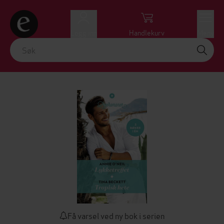
Logg inn
Handlekurv
Meny
Få varsel ved ny bok i serien