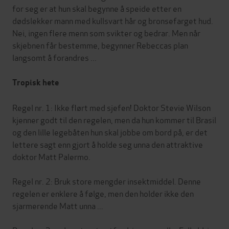
for seg er at hun skal begynne å speide etter en
dødslekker mann med kullsvart hår og bronsefarget hud.
Nei, ingen flere menn som svikter og bedrar. Men når
skjebnen får bestemme, begynner Rebeccas plan
langsomt å forandres ...
Tropisk hete
Regel nr. 1: Ikke flørt med sjefen! Doktor Stevie Wilson
kjenner godt til den regelen, men da hun kommer til Brasil
og den lille legebåten hun skal jobbe om bord på, er det
lettere sagt enn gjort å holde seg unna den attraktive
doktor Matt Palermo.
Regel nr. 2: Bruk store mengder insektmiddel. Denne
regelen er enklere å følge, men den holder ikke den
sjarmerende Matt unna ...