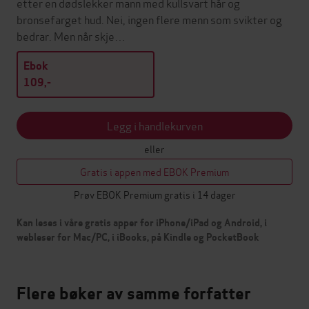
etter en dødslekker mann med kullsvart hår og
bronsefarget hud. Nei, ingen flere menn som svikter og
bedrar. Men når skje…
Ebok
109,-
Legg i handlekurven
eller
Gratis i appen med EBOK Premium
Prøv EBOK Premium gratis i 14 dager
Kan leses i våre gratis apper for iPhone/iPad og Android, i
webleser for Mac/PC, i iBooks, på Kindle og PocketBook
Flere bøker av samme forfatter