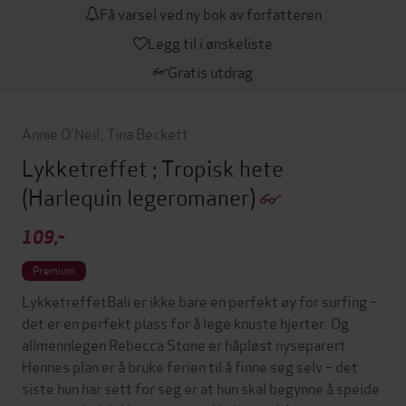
Få varsel ved ny bok av forfatteren
Legg til i ønskeliste
Gratis utdrag
Annie O'Neil
,
Tina Beckett
Lykketreffet ; Tropisk hete
(Harlequin legeromaner)
109,-
Premium
LykketreffetBali er ikke bare en perfekt øy for surfing –
det er en perfekt plass for å lege knuste hjerter. Og
allmennlegen Rebecca Stone er håpløst nyseparert.
Hennes plan er å bruke ferien til å finne seg selv – det
siste hun har sett for seg er at hun skal begynne å speide