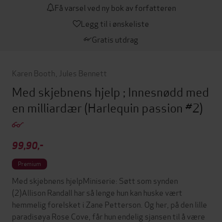
Få varsel ved ny bok av forfatteren
Legg til i ønskeliste
Gratis utdrag
Karen Booth
,
Jules Bennett
Med skjebnens hjelp ; Innesnødd med
en milliardær
(Harlequin passion #2)
99,90,-
Premium
Med skjebnens hjelpMiniserie: Søtt som synden
(2)Allison Randall har så lenge hun kan huske vært
hemmelig forelsket i Zane Petterson. Og her, på den lille
paradisøya Rose Cove, får hun endelig sjansen til å være