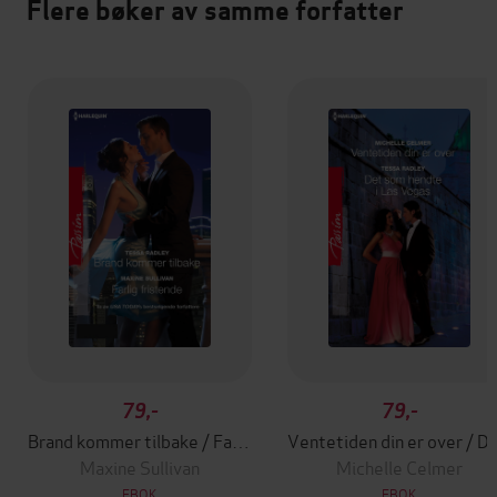
Flere bøker av samme forfatter
79,-
79,-
Brand kommer tilbake / Farlig fristende
Ventetiden din er over
Maxine Sullivan
Michelle Celmer
EBOK
EBOK