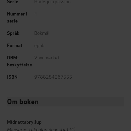
Harlequin passion
Serie
4
Nummer i
serie
Bokmål
Språk
epub
Format
Vannmerket
DRM-
beskyttelse
9788284267555
ISBN
Om boken
Midnattsbryllup
Miniserie: Teknologidynastiet (4)