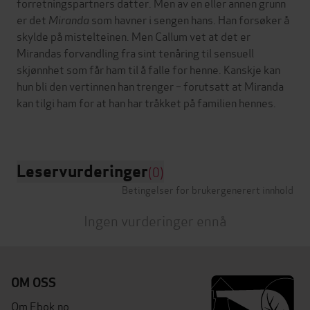
forretningspartners datter. Men av en eller annen grunn
er det
Miranda
som havner i sengen hans. Han forsøker å
skylde på mistelteinen. Men Callum vet at det er
Mirandas forvandling fra sint tenåring til sensuell
skjønnhet som får ham til å falle for henne. Kanskje kan
hun bli den vertinnen han trenger – forutsatt at Miranda
kan tilgi ham for at han har tråkket på familien hennes.
Leservurderinger
(0)
Betingelser for brukergenerert innhold
Ingen vurderinger ennå
OM OSS
Om Ebok.no