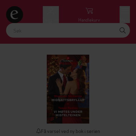
Logg inn
Handlekurv
Meny
Få varsel ved ny bok i serien