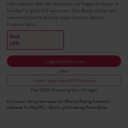
raskt sjansen. Men det impulsive Las Vegas-bryllupet er
kanskje for godt til å være sant. Wes Brody skjuler noe
som er knyttet til den nye svigerfamilien. Ronnie
foventet ikke l…
Ebok
109,-
Legg i handlekurven
eller
Gratis i appen med EBOK Premium
Prøv EBOK Premium gratis i 14 dager
Kan leses i våre gratis apper for iPhone/iPad og Android, i
webleser for Mac/PC, i iBooks, på Kindle og PocketBook