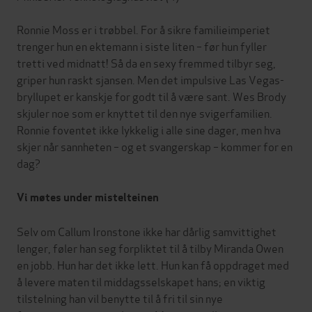
Ronnie Moss er i trøbbel. For å sikre familieimperiet
trenger hun en ektemann i siste liten – før hun fyller
tretti ved midnatt! Så da en sexy fremmed tilbyr seg,
griper hun raskt sjansen. Men det impulsive Las Vegas-
bryllupet er kanskje for godt til å være sant. Wes Brody
skjuler noe som er knyttet til den nye svigerfamilien.
Ronnie foventet ikke lykkelig i alle sine dager, men hva
skjer når sannheten – og et svangerskap – kommer for en
dag?
Vi møtes under mistelteinen
Selv om Callum Ironstone ikke har dårlig samvittighet
lenger, føler han seg forpliktet til å tilby Miranda Owen
en jobb. Hun har det ikke lett. Hun kan få oppdraget med
å levere maten til middagsselskapet hans; en viktig
tilstelning han vil benytte til å fri til sin nye