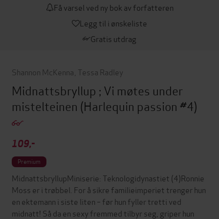
Få varsel ved ny bok av forfatteren
Legg til i ønskeliste
Gratis utdrag
Shannon McKenna
,
Tessa Radley
Midnattsbryllup ; Vi møtes under
mistelteinen
(Harlequin passion #4)
109,-
Premium
MidnattsbryllupMiniserie: Teknologidynastiet (4)Ronnie
Moss er i trøbbel. For å sikre familieimperiet trenger hun
en ektemann i siste liten – før hun fyller tretti ved
midnatt! Så da en sexy fremmed tilbyr seg, griper hun