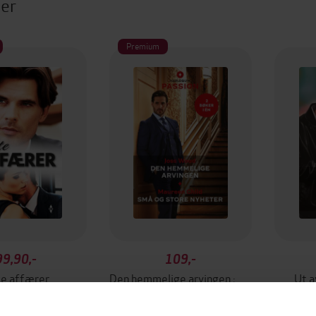
ter
Premium
99,90,-
109,-
e affærer
Den hemmelige arvingen ; Små og store nyheter
Ut a
y Leclaire
Joss Wood
M
EBOK
EBOK