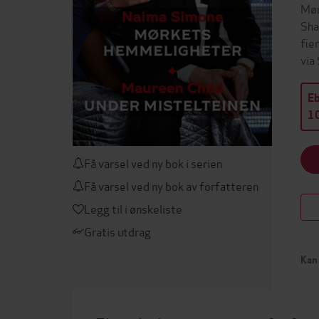
Mør
Sha
fie
via
E
10
Få varsel ved ny bok i serien
Få varsel ved ny bok av forfatteren
Legg til i ønskeliste
Gratis utdrag
Kan 