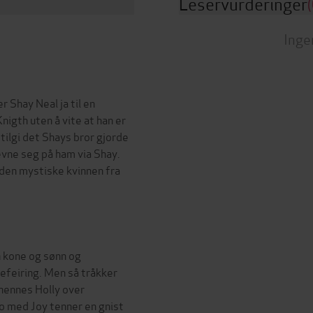
Leservurderinger
(
Inge
 Shay Neal ja til en
igth uten å vite at han er
tilgi det Shays bror gjorde
evne seg på ham via Shay.
 den mystiske kvinnen fra
 kone og sønn og
ulefeiring. Men så tråkker
hennes Holly over
 bo med Joy tenner en gnist