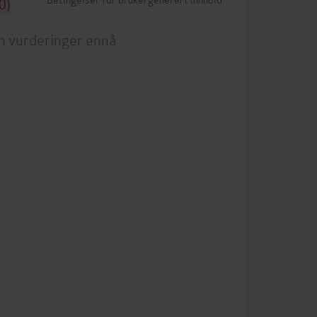
0)
n vurderinger ennå