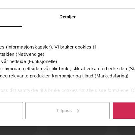
Detaljer
es (informasjonskapsler). Vi bruker cookies til:
ttsiden (Nødvendige)
 vår nettside (Funksjonelle)
r hvordan nettsiden vår blir brukt, slik at vi kan forbedre den (St
 deg relevante produkter, kampanjer og tilbud (Markedsføring)
 oss ditt samtykke til å bruke cookies for alle disse formålene. D
l ved å klikke på «Tilpass». Du kan når som helst trekke tilbake
Tilpass