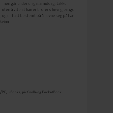
mmen går under en gallamiddag, takker
 uten å vite at han er brorens hevngjerrige
s, og er fast bestemt på å hevne seg på ham
e kvinn…
c/PC, i iBooks, på Kindle og PocketBook