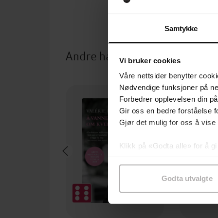
Samtykke
Andre har også kjøpt
Vi bruker cookies
Våre nettsider benytter cooki
Nødvendige funksjoner på ne
Forbedrer opplevelsen din på
Gir oss en bedre forståelse fo
Gjør det mulig for oss å vise
Klikk på «Godta alle» for å gi
samtykke til spesifikke formå
Godta utvalgte