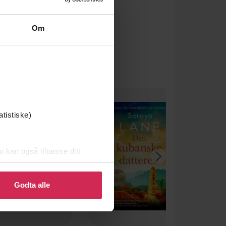
Om
atistiske)
u kan også tilpasse ditt
 eller endre ditt samtykke.
Godta alle