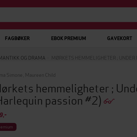
FAGBØKER
EBOK PREMIUM
GAVEKORT
MANTIKK OG DRAMA
MØRKETS HEMMELIGHETER ; UNDER 
ma Simone
,
Maureen Child
ørkets hemmeligheter ; Unde
Harlequin passion #2)
9,-
remium