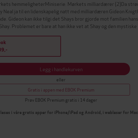
kets hemmeligheterMiniserie: Mørkets milliardærer (2)Da strø
y Neal ja til en lidenskapelig natt med milliardæren Gideon Knigth
nde. Gideon kan ikke tilgi det Shays bror gjorde mot familien han
 Shay. Problemet er bare at han ikke vet at Shay og den mystisk
bok
9,-
Legg i handlekurven
eller
Gratis i appen med EBOK Premium
Prøv EBOK Premium gratis i 14 dager
leses i våre gratis apper for iPhone/iPad og Android, i webleser for Ma