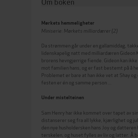
Om boken
Mørkets hemmeligheter
Miniserie: Mørkets milliardærer (2)
Da strømmen går under en gallamiddag, takker
lidenskapelig natt med milliardæren Gideon Kn
brorens hevngjerrige fiende. Gideon kan ikke 
mot familien hans, og er fast bestemt på å h
Problemet er bare at han ikke vet at Shay og
festen er én og samme person ...
Under mistelteinen
Sam Henry har ikke kommet over tapet av sin
distanserer seg fra all lykke, kjærlighet og j
den nye husholdersken hans Joy og datteren 
terskelen, og huset fylles av liv og latter. Å