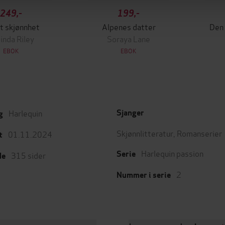
249,-
199,-
lt skjønnhet
Alpenes datter
Den 
inda Riley
Soraya Lane
EBOK
EBOK
Harlequin
Sjanger
g
Skjønnlitteratur
,
Romanserier
01.11.2024
t
Harlequin passion
Serie
315
sider
de
2
Nummer i serie