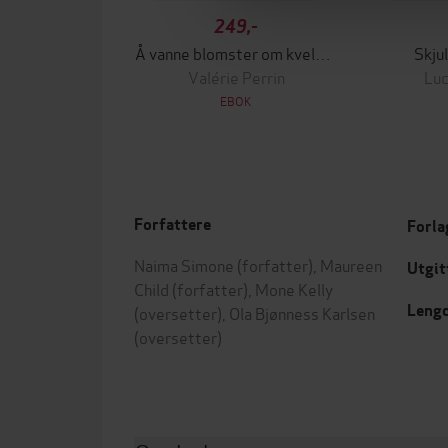
249,-
Å vanne blomster om kvelden
Skju
Valérie Perrin
Luc
EBOK
Forfattere
Forla
Naima Simone
(forfatter),
Maureen
Utgit
Child
(forfatter),
Mone Kelly
Leng
(oversetter),
Ola Bjønness Karlsen
(oversetter)