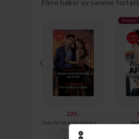
Flere bøker av samme forfat
Premium
109,-
Seks forførende netter / Tatt med storm
Het
Cat Schield
Da
EBOK