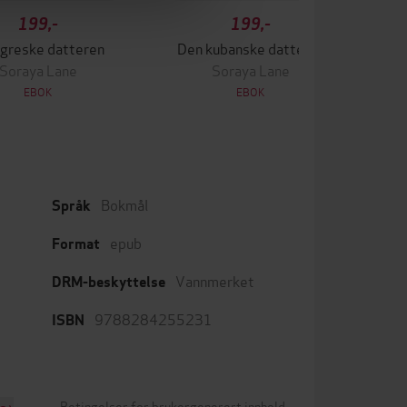
199,-
199,-
greske datteren
Den kubanske datteren
Soraya Lane
Soraya Lane
EBOK
EBOK
Bokmål
Språk
epub
Format
Vannmerket
DRM-beskyttelse
9788284255231
ISBN
Betingelser for brukergenerert innhold