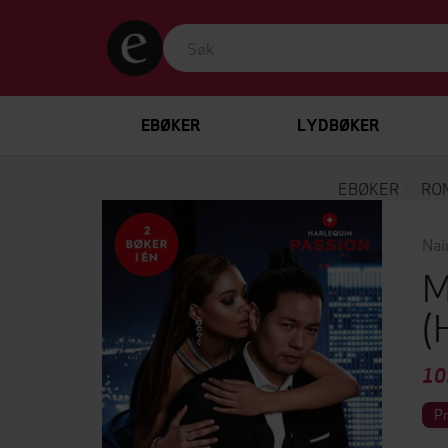
EBØKER
LYDBØKER
EBØKER
RO
Nai
M
(
10
P