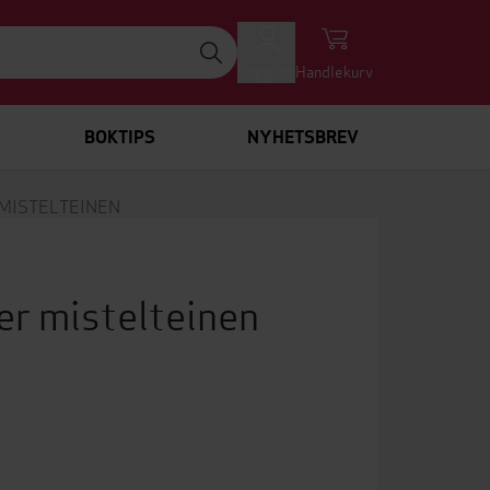
Logg inn
Handlekurv
BOKTIPS
NYHETSBREV
MISTELTEINEN
r mistelteinen