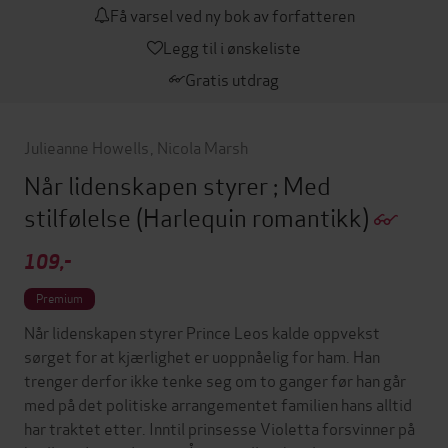
Få varsel ved ny bok av forfatteren
Legg til i ønskeliste
Gratis utdrag
Julieanne Howells
,
Nicola Marsh
Når lidenskapen styrer ; Med
stilfølelse
(Harlequin romantikk)
109,-
Premium
Når lidenskapen styrer Prince Leos kalde oppvekst
sørget for at kjærlighet er uoppnåelig for ham. Han
trenger derfor ikke tenke seg om to ganger før han går
med på det politiske arrangementet familien hans alltid
har traktet etter. Inntil prinsesse Violetta forsvinner på