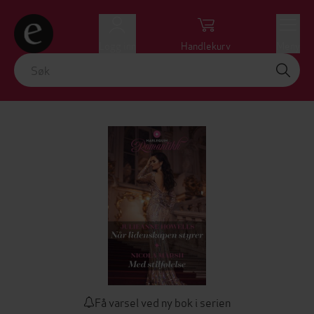
Logg inn
Handlekurv
Meny
Få varsel ved ny bok i serien