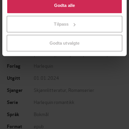
En lykkelig familie
Et rikt menneske
bruke cookies for alle disse formålene. Du kan også
Godta alle
Stian Hjelvin Andersen
Stian Hjelvin Andersen
tilpasse ditt samtykke til spesifikke formål ved å klikke
EBOK
EBOK
på «Tilpass». Du kan når som helst trekke tilbake eller
Tilpass
endre ditt samtykke.
Godta utvalgte
Julieanne Howells
(forfatter),
Nicola Marsh
Forfattere
(forfatter),
Idun Kjellvik
(oversetter)
Harlequin
Forlag
01.01.2024
Utgitt
Skjønnlitteratur
,
Romanserier
Sjanger
Harlequin romantikk
Serie
Bokmål
Språk
epub
Format