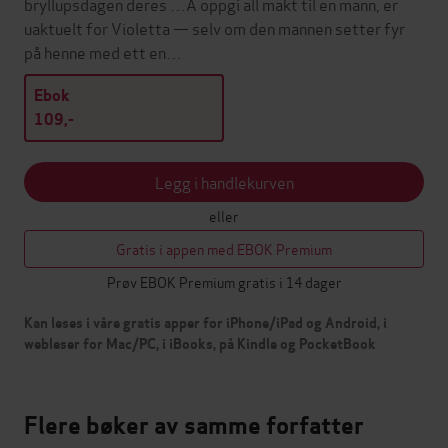
bryllupsdagen deres …Å oppgi all makt til en mann, er
uaktuelt for Violetta — selv om den mannen setter fyr
på henne med ett en…
Ebok
109,-
Legg i handlekurven
eller
Gratis i appen med EBOK Premium
Prøv EBOK Premium gratis i 14 dager
Kan leses i våre gratis apper for iPhone/iPad og Android, i
webleser for Mac/PC, i iBooks, på Kindle og PocketBook
Flere bøker av samme forfatter