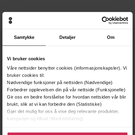
Andre har også kjøpt
Samtykke
Detaljer
Om
Premium
Premium
Vi bruker cookies
Våre nettsider benytter cookies (informasjonskapsler). Vi
bruker cookies til:
Nødvendige funksjoner på nettsiden (Nødvendige)
Forbedrer opplevelsen din på vår nettside (Funksjonelle)
Gir oss en bedre forståelse for hvordan nettsiden vår blir
brukt, slik at vi kan forbedre den (Statistiske)
Gjør det mulig for oss å vise deg relevante produkter,
kampanjer og tilbud (Markedsføring)
149,-
299,-
Klikk på «Godta alle» for å gi oss ditt samtykke til å