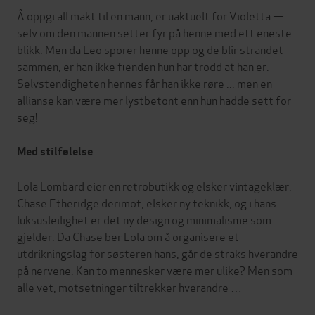
Å oppgi all makt til en mann, er uaktuelt for Violetta —
selv om den mannen setter fyr på henne med ett eneste
blikk. Men da Leo sporer henne opp og de blir strandet
sammen, er han ikke fienden hun har trodd at han er.
Selvstendigheten hennes får han ikke røre ... men en
allianse kan være mer lystbetont enn hun hadde sett for
seg!
Med stilfølelse
Lola Lombard eier en retrobutikk og elsker vintageklær.
Chase Etheridge derimot, elsker ny teknikk, og i hans
luksusleilighet er det ny design og minimalisme som
gjelder. Da Chase ber Lola om å organisere et
utdrikningslag for søsteren hans, går de straks hverandre
på nervene. Kan to mennesker være mer ulike? Men som
alle vet, motsetninger tiltrekker hverandre …