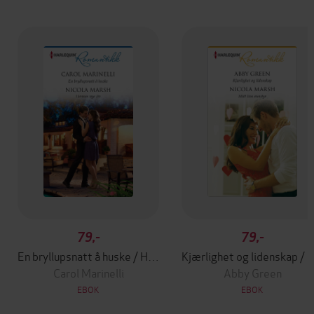
79,-
79,-
En bryllupsnatt å huske / Hennes nye liv
Kjærlighet og lidenskap / 
Carol Marinelli
Abby Green
EBOK
EBOK