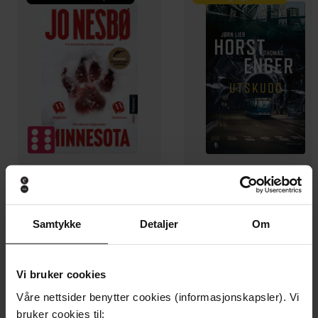
129,-
129,-
Minnesota
Utskudd
Samtykke
Detaljer
Om
Jo Nesbø
Jørn Lier Horst
EBOK
EBOK
Vi bruker cookies
Våre nettsider benytter cookies (informasjonskapsler). Vi
bruker cookies til: