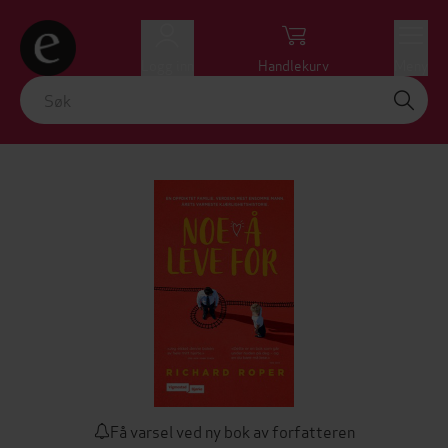
Logg inn
Handlekurv
Meny
Få varsel ved ny bok av forfatteren