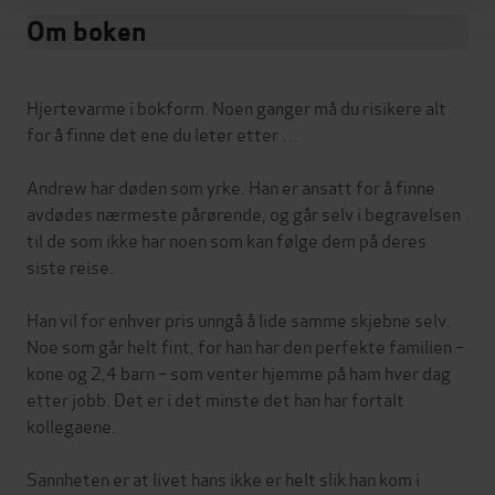
Om boken
Hjertevarme i bokform. Noen ganger må du risikere alt
for å finne det ene du leter etter …
Andrew har døden som yrke. Han er ansatt for å finne
avdødes nærmeste pårørende, og går selv i begravelsen
til de som ikke har noen som kan følge dem på deres
siste reise.
Han vil for enhver pris unngå å lide samme skjebne selv.
Noe som går helt fint, for han har den perfekte familien –
kone og 2,4 barn – som venter hjemme på ham hver dag
etter jobb. Det er i det minste det han har fortalt
kollegaene.
Sannheten er at livet hans ikke er helt slik han kom i