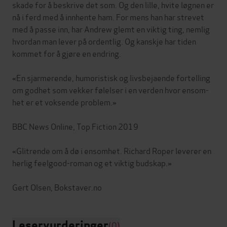
skade for å beskrive det som. Og den lille, hvite løgnen er
nå i ferd med å innhente ham. For mens han har strevet
med å passe inn, har Andrew glemt en viktig ting, nemlig
hvordan man lever på ordentlig. Og kanskje har tiden
kommet for å gjøre en endring.
«En sjarmerende, humoristisk og livsbejaende fortelling
om godhet som vekker følelser i en verden hvor ensom-
het er et voksende problem.»
BBC News Online, Top Fiction 2019
«Glitrende om å dø i ensomhet. Richard Roper leverer en
herlig feelgood-roman og et viktig budskap.»
Leservurderinger
(0)