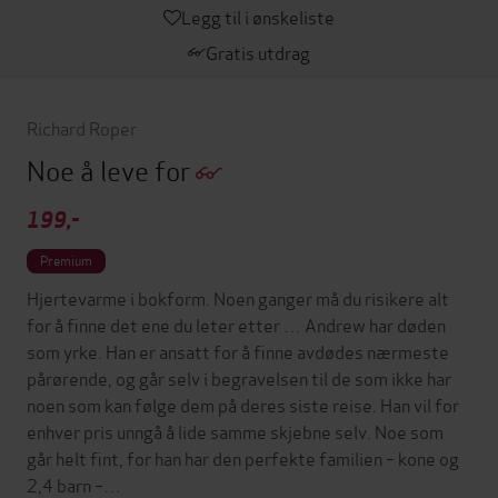
Legg til i ønskeliste
Gratis utdrag
Richard Roper
Noe å leve for
199,-
Premium
Hjertevarme i bokform. Noen ganger må du risikere alt
for å finne det ene du leter etter … Andrew har døden
som yrke. Han er ansatt for å finne avdødes nærmeste
pårørende, og går selv i begravelsen til de som ikke har
noen som kan følge dem på deres siste reise. Han vil for
enhver pris unngå å lide samme skjebne selv. Noe som
går helt fint, for han har den perfekte familien – kone og
2,4 barn –…