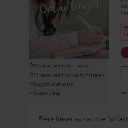
bre
føl
E
11
Få varsel ved ny bok i serien
Få varsel ved ny bok av forfatteren
Legg til i ønskeliste
Gratis utdrag
Kan 
Flere bøker av samme forfat