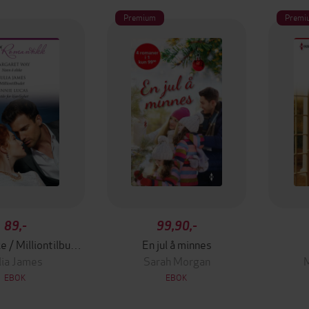
Premium
Premi
89,-
99,90,-
Noen å elske / Milliontilbudet / K står for kjærlighet
En jul å minnes
lia James
Sarah Morgan
M
EBOK
EBOK