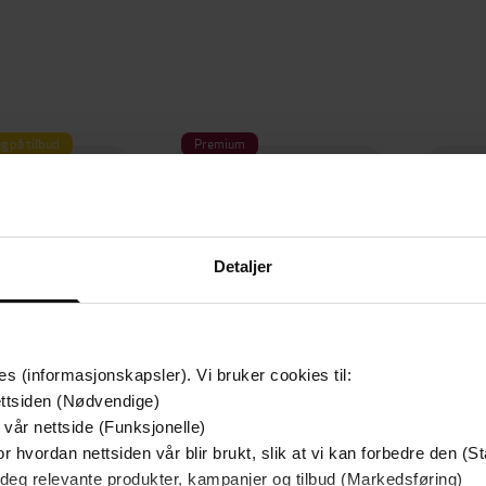
g på tilbud
Premium
efaler
Detaljer
es (informasjonskapsler). Vi bruker cookies til:
ttsiden (Nødvendige)
 vår nettside (Funksjonelle)
r hvordan nettsiden vår blir brukt, slik at vi kan forbedre den (St
109,-
99,-
 deg relevante produkter, kampanjer og tilbud (Markedsføring)