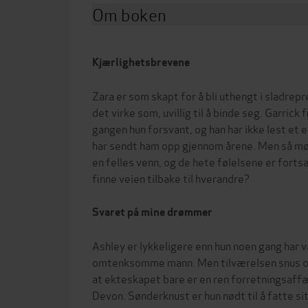
Om boken
Kjærlighetsbrevene
Zara er som skapt for å bli uthengt i sladrepre
det virke som, uvillig til å binde seg. Garrick 
gangen hun forsvant, og han har ikke lest et 
har sendt ham opp gjennom årene. Men så møte
en felles venn, og de hete følelsene er forts
finne veien tilbake til hverandre?
Svaret på mine drømmer
Ashley er lykkeligere enn hun noen gang har 
omtenksomme mann. Men tilværelsen snus opp
at ekteskapet bare er en ren forretningsaf
Devon. Sønderknust er hun nødt til å fatte sit