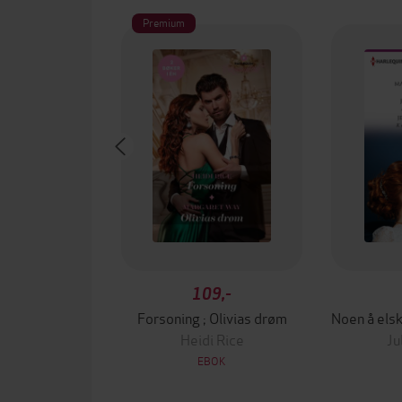
Premium
109,-
Forsoning ; Olivias drøm
Heidi Rice
Ju
EBOK