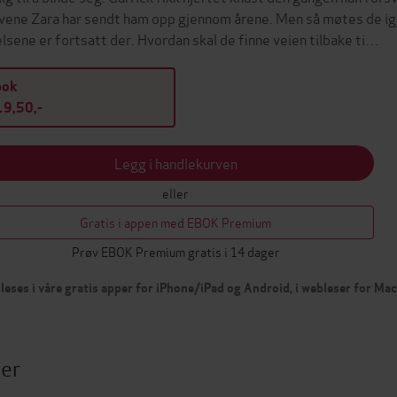
vene Zara har sendt ham opp gjennom årene. Men så møtes de igjen
elsene er fortsatt der. Hvordan skal de finne veien tilbake ti…
bok
9,50,-
Legg i handlekurven
eller
Gratis i appen med EBOK Premium
Prøv EBOK Premium gratis i 14 dager
leses i våre gratis apper for iPhone/iPad og Android, i webleser for Ma
ter