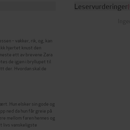
Leservurderinger
(
Inge
ssen – vakker, rik, og, kan
fikk hjertet knust den
eneste ett av brevene Zara
s de igjen i bryllupet til
att der. Hvordan skal de
vært. Hun elsker sin gode og
 ned da hun får greie på
fære mellom faren hennes og
t livs vanskeligste