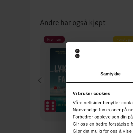
Andre har også kjøpt
Premium
Første gan
Vi anb
Samtykke
Vi bruker cookies
Våre nettsider benytter cooki
Nødvendige funksjoner på ne
Forbedrer opplevelsen din på
Gir oss en bedre forståelse fo
79,-
Gjør det mulig for oss å vise