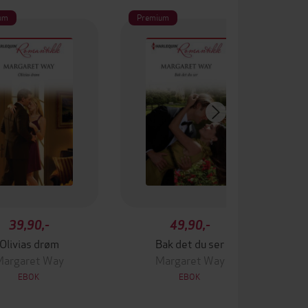
um
Premium
Pr
39,90,-
49,90,-
Olivias drøm
Bak det du ser
argaret Way
Margaret Way
EBOK
EBOK