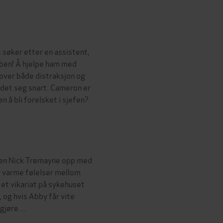
søker etter en assistent,
obben! Å hjelpe ham med
lover både distraksjon og
r det seg snart. Cameron er
n å bli forelsket i sjefen?
gen Nick Tremayne opp med
år varme følelser mellom
et vikariat på sykehuset
 og hvis Abby får vite
jøre ...