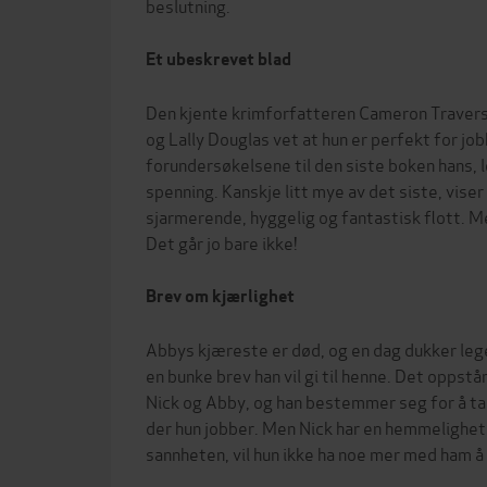
beslutning.
Et ubeskrevet blad
Den kjente krimforfatteren Cameron Travers 
og Lally Douglas vet at hun er perfekt for j
forundersøkelsene til den siste boken hans, 
spenning. Kanskje litt mye av det siste, vise
sjarmerende, hyggelig og fantastisk flott. Me
Det går jo bare ikke!
Brev om kjærlighet
Abbys kjæreste er død, og en dag dukker le
en bunke brev han vil gi til henne. Det oppst
Nick og Abby, og han bestemmer seg for å ta 
der hun jobber. Men Nick har en hemmelighet,
sannheten, vil hun ikke ha noe mer med ham å g