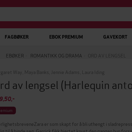
FAGBØKER
EBOK PREMIUM
GAVEKORT
EBØKER
ROMANTIKK OG DRAMA
ORD AV LENGSEL
garet Way
,
Maya Banks
,
Jennie Adams
,
Laura Iding
rd av lengsel
(Harlequin ant
9,50,-
remium
rlighetsbreveneZara er som skapt for å bli uthengt i sladrepresse
llig til å binde seg. Garrick fikk hjertet knust den gangen hun fors