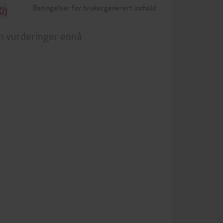
Betingelser for brukergenerert innhold
0)
n vurderinger ennå