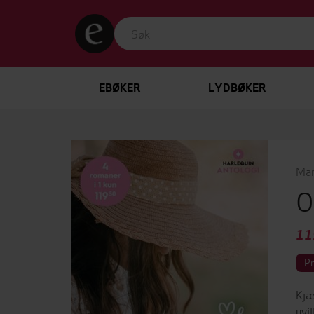
EBØKER
LYDBØKER
Mar
O
11
P
Kjæ
uvi