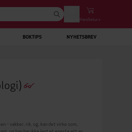
Logg inn
Handlekurv
BOKTIPS
NYHETSBREV
ologi)
n – vakker, rik, og, kan det virke som,
vant, og han har ikke lest et eneste ett av