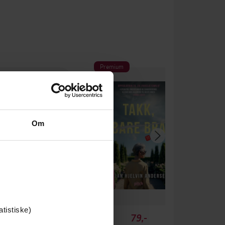
Premium
Om
atistiske)
89,-
79,-