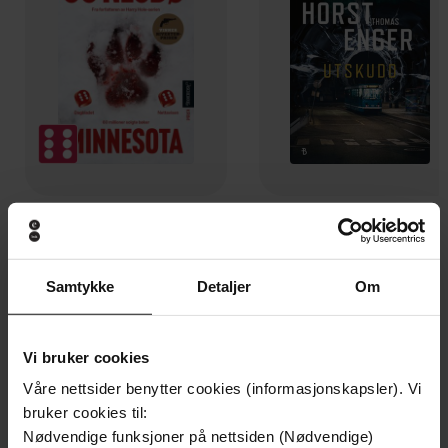
199,-
349,-
Minnesota
Utskudd
Jo Nesbø
Jørn Lier Horst
Samtykke
Detaljer
Om
EBOK
EBOK
Vi bruker cookies
Våre nettsider benytter cookies (informasjonskapsler). Vi
‘A heartbreaking love story that bolsters
Undertittel
bruker cookies til:
the heart with hope’ BOLU BABALOLA
Nødvendige funksjoner på nettsiden (Nødvendige)