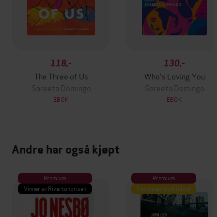
118,-
130,-
The Three of Us
Who's Loving You
Sareeta Domingo
Sareeta Domingo
EBOK
EBOK
Andre har også kjøpt
Premium
Premium
Vinner av Rivertonprisen
Første gang på tilbud