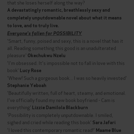
that she loses herself along the way?
A devastatingly romantic, breathlessly sexy and
completely unputdownable novel about what it means
to love, and to truly live.
Everyone's fallen for POSSIBILITY
'Smart, funny, poised and sexy, this is a novel that has it
all. Reading something this good is an unadulterated
pleasure'
Okechukwu Nzelu
'I'm obsessed. It's impossible not to fall in love with this
book'
Lucy Rose
'Whew! Such a gorgeous book... I was so heavily invested'
Stephanie Yeboah
'Beautifully written, full of heart, steamy, and emotional.
I've officially found my new book boyfriend - Cam is
everything'
Lizzie Damilola Blackburn
'Possibility is completely unputdownable. I smiled,
sighed and cried while reading this book'
Sara Jafari
'I loved this contemporary romantic read!'
Maame Blue