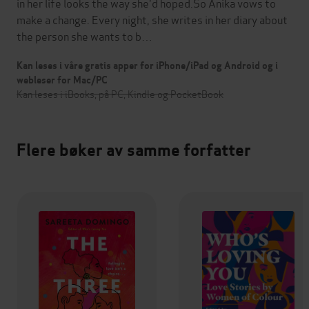
in her life looks the way she'd hoped.So Anika vows to
make a change. Every night, she writes in her diary about
the person she wants to b…
Kan leses i våre gratis apper for iPhone/iPad og Android og i
webleser for Mac/PC
Kan leses i iBooks, på PC, Kindle og PocketBook
Flere bøker av samme forfatter