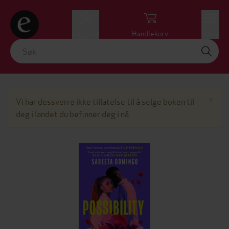
Logg inn
Handlekurv
Meny
Lu
×
Vi har dessverre ikke tillatelse til å selge boken til
deg i landet du befinner deg i nå.