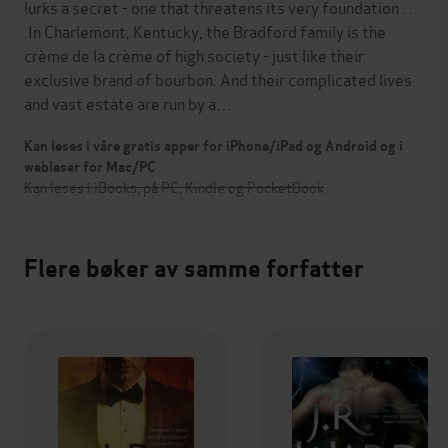
lurks a secret - one that threatens its very foundation . .
.In Charlemont, Kentucky, the Bradford family is the
crème de la crème of high society - just like their
exclusive brand of bourbon. And their complicated lives
and vast estate are run by a…
Kan leses i våre gratis apper for iPhone/iPad og Android og i
webleser for Mac/PC
Kan leses i iBooks, på PC, Kindle og PocketBook
Flere bøker av samme forfatter