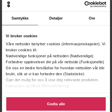
Samtykke
Detaljer
Om
Vi bruker cookies
Våre nettsider benytter cookies (informasjonskapsler). Vi
bruker cookies til:
Nødvendige funksjoner på nettsiden (Nødvendige)
Forbedrer opplevelsen din på vår nettside (Funksjonelle)
129,-
299,-
Gir oss en bedre forståelse for hvordan nettsiden vår blir
brukt, slik at vi kan forbedre den (Statistiske)
Utskudd
Tvilen
Gjør det mulig for oss å vise deg relevante produkter,
Jørn Lier Horst
Jørn Lier Horst
kampanjer og tilbud (Markedsføring)
EBOK
EBOK
Klikk på «Godta alle» for å gi oss ditt samtykke til å
bruke cookies for alle disse formålene. Du kan også
Godta alle
tilpasse ditt samtykke til spesifikke formål ved å klikke