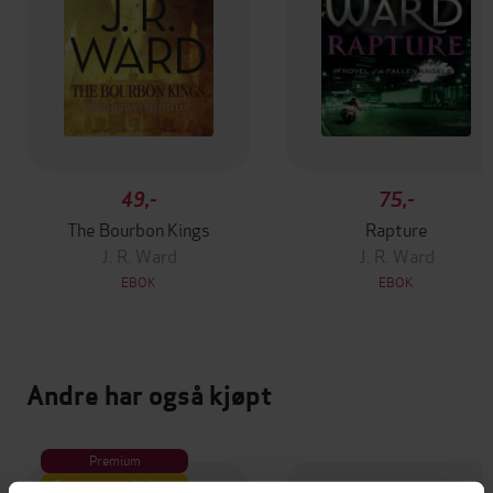
49,-
75,-
The Bourbon Kings
Rapture
J. R. Ward
J. R. Ward
EBOK
EBOK
Andre har også kjøpt
Premium
Første gang på tilbud