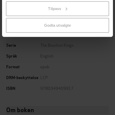
J. R. Ward
(forfatter)
Forfattere
på «Tilpass». Du kan når som helst trekke tilbake eller
Tilpass
endre ditt samtykke.
Piatkus
Forlag
26.07.2016
Utgitt
Godta utvalgte
Skjønnlitteratur
,
Romantikk og drama
Sjanger
The Bourbon Kings
Serie
English
Språk
epub
Format
LCP
DRM-beskyttelse
9780349409917
ISBN
Om boken