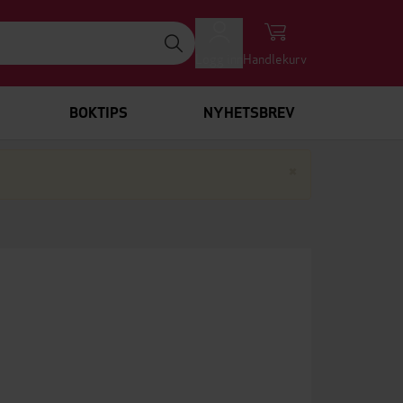
Logg inn
Handlekurv
BOKTIPS
NYHETSBREV
Lukk
×