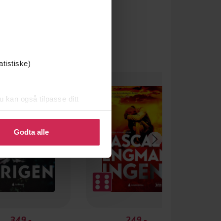
atistiske)
u kan også tilpasse ditt
 eller endre ditt samtykke.
Godta alle
349,-
249,-