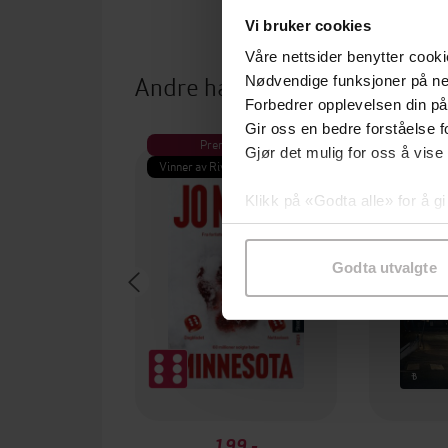
Vi bruker cookies
Våre nettsider benytter cooki
Andre har også kjøpt
Nødvendige funksjoner på ne
Forbedrer opplevelsen din på
Gir oss en bedre forståelse fo
Premium
Pre
Gjør det mulig for oss å vise
Vinner av Rivertonprisen
Første gan
Klikk på «Godta alle» for å gi
samtykke til spesifikke formå
Godta utvalgte
199,-