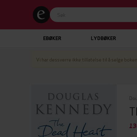
EBØKER
LYDBØKER
Vi har dessverre ikke tillatelse til å selge boken
Dou
T
13