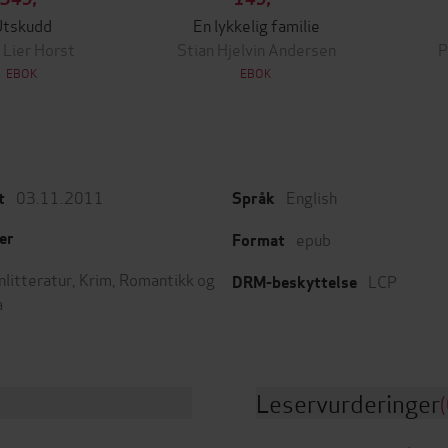
Utskudd
En lykkelig familie
 Lier Horst
Stian Hjelvin Andersen
P
EBOK
EBOK
03.11.2011
English
t
Språk
epub
er
Format
nlitteratur
,
Krim
,
Romantikk og
LCP
DRM-beskyttelse
a
Leservurderinger
(