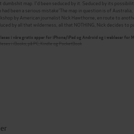
t dumbshit map. I'd been seduced by it. Seduced by its possibilit
 had been a serious mistake'The map in question is of Australia
kshop by American journalist Nick Hawthorne, en route to anothe
uced by all that wilderness, all that NOTHING, Nick decides to pu
leses i våre gratis apper for iPhone/iPad og Android og i webleser for
leses i iBooks, på PC, Kindle og PocketBook
ter