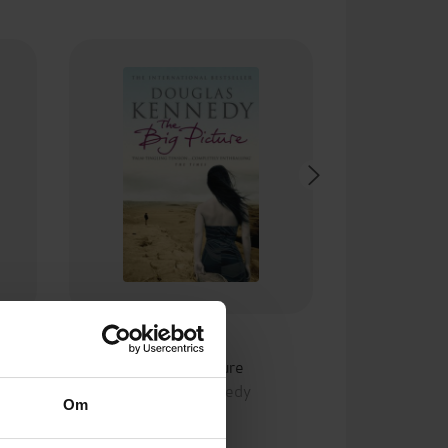
130,-
The Big Picture
Douglas Kennedy
Om
EBOK