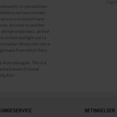
Inge
duced by its possibilities.
d been a serious mistake'
d across in a second-hand
rne, en route to another
ll that wilderness, all that
s on hold and light out to
encounter throws him into a
nightmare from which there
Australia again. This is a
and a bravura fictional
ilip Kerr
KUNDESERVICE
BETINGELSER