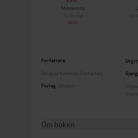
Minnesota
Jo Nesbø
Jørn
EBOK
Forfattere
Utgit
Douglas Kennedy
(forfatter)
Sjang
Abacus
Skjøn
Forlag
dram
Om boken