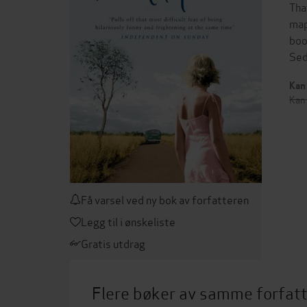
Tha
map
boo
Sed
Kan 
Kan 
Få varsel ved ny bok av forfatteren
Legg til i ønskeliste
Gratis utdrag
Flere bøker av samme forfat