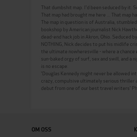
That dumbshit map. I'd been seduced by it. Se
That map had brought me here ... That map ha
The map in question is of Australia, stumble
bookshop by American journalist Nick Hawtho
dead-end hack job in Akron, Ohio. Seduced by a
NOTHING, Nick decides to put his midlife crisi
the ultimate nowheresville - where a chance 
sun-baked orgy of surf, sex and swill, and a 
is no escape.
'Douglas Kennedy might never be allowed into 
crazy, compulsive ultimately serious thriller 
debut from one of our best travel writers' Ph
OM OSS