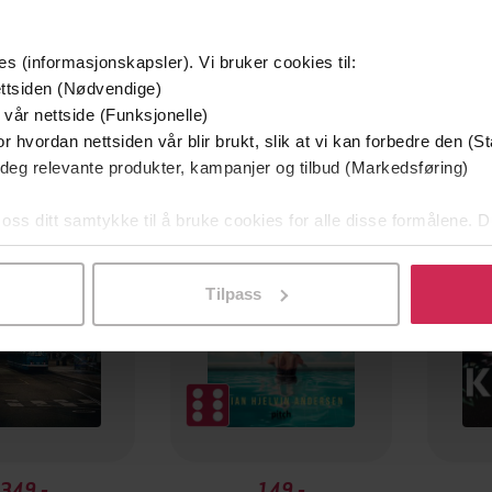
es (informasjonskapsler). Vi bruker cookies til:
ttsiden (Nødvendige)
 vår nettside (Funksjonelle)
r hvordan nettsiden vår blir brukt, slik at vi kan forbedre den (St
mium
Premium
 deg relevante produkter, kampanjer og tilbud (Markedsføring)
g på tilbud
 oss ditt samtykke til å bruke cookies for alle disse formålene. D
l ved å klikke på «Tilpass». Du kan når som helst trekke tilbake
Tilpass
349,-
149,-