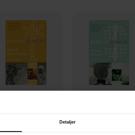
94,-
177,-
Beyond The Pyramids
Chasing Mammon
Douglas Kennedy
Douglas Kennedy
Detaljer
EBOK
EBOK