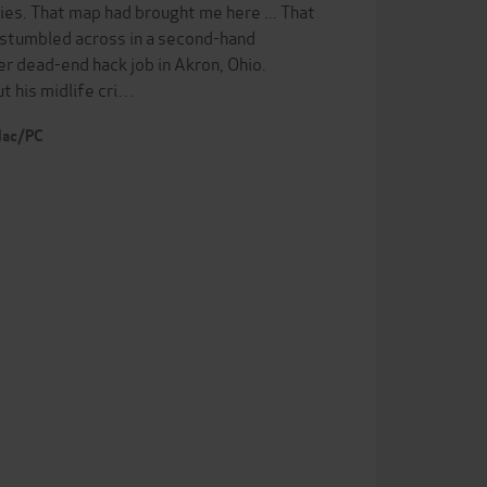
ies. That map had brought me here ... That
, stumbled across in a second-hand
r dead-end hack job in Akron, Ohio.
t his midlife cri…
 Mac/PC