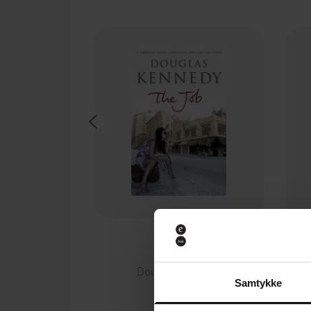
130,-
The Job
Douglas Kennedy
Samtykke
EBOK