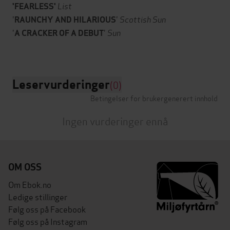
List
'FEARLESS'
'
'
Scottish Sun
RAUNCHY AND HILARIOUS
'
'
Sun
A CRACKER OF A DEBUT
Leservurderinger
(0)
Betingelser for brukergenerert innhold
Ingen vurderinger ennå
OM OSS
Om Ebok.no
Ledige stillinger
Følg oss på Facebook
Følg oss på Instagram