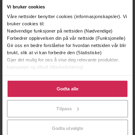
Vi bruker cookies
Våre nettsider benytter cookies (informasjonskapsler). Vi
bruker cookies til:
Nødvendige funksjoner på nettsiden (Nødvendige)
Forbedrer opplevelsen din på vår nettside (Funksjonelle)
Gir oss en bedre forståelse for hvordan nettsiden vår blir
brukt, slik at vi kan forbedre den (Statistiske)
Gjør det mulig for oss å vise deg relevante produkter,
199,-
349,-
kampanjer og tilbud (Markedsføring)
Minnesota
Utskudd
Jo Nesbø
Jørn Lier Horst
Klikk på «Godta alle» for å gi oss ditt samtykke til å
EBOK
EBOK
bruke cookies for alle disse formålene. Du kan også
Godta alle
tilpasse ditt samtykke til spesifikke formål ved å klikke
på «Tilpass». Du kan når som helst trekke tilbake eller
Tilpass
endre ditt samtykke.
the bestselling laugh-out-loud
Undertittel
romcom
Godta utvalgte