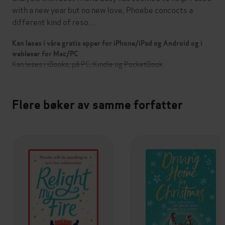
with a new year but no new love, Phoebe concocts a
different kind of reso…
Kan leses i våre gratis apper for iPhone/iPad og Android og i
webleser for Mac/PC
Kan leses i iBooks, på PC, Kindle og PocketBook
Flere bøker av samme forfatter