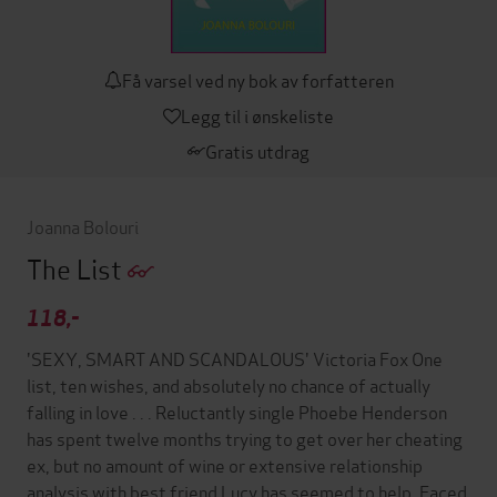
Få varsel ved ny bok av forfatteren
Legg til i ønskeliste
Gratis utdrag
Joanna Bolouri
The List
118,-
'SEXY, SMART AND SCANDALOUS' Victoria Fox One
list, ten wishes, and absolutely no chance of actually
falling in love . . . Reluctantly single Phoebe Henderson
has spent twelve months trying to get over her cheating
ex, but no amount of wine or extensive relationship
analysis with best friend Lucy has seemed to help. Faced