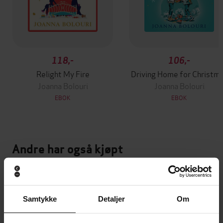
118,-
106,-
Relight My Fire
Driving Home for Christm
Joanna Bolouri
Joanna Bolouri
EBOK
EBOK
Andre har også kjøpt
Premium
Premium
Vinner av Rivertonprisen
Første gang på tilbud
Samtykke
Detaljer
Om