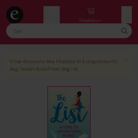
Logg inn
Handlekurv
Meny
Lu
×
Vi har dessverre ikke tillatelse til å selge boken til
deg i landet du befinner deg i nå.