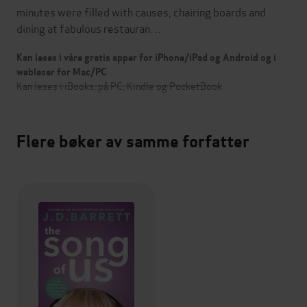
minutes were filled with causes, chairing boards and
dining at fabulous restauran…
Kan leses i våre gratis apper for iPhone/iPad og Android og i
webleser for Mac/PC
Kan leses i iBooks, på PC, Kindle og PocketBook
Flere bøker av samme forfatter