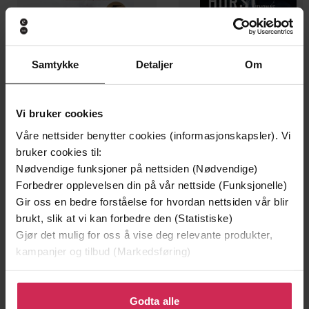
Samtykke
Detaljer
Om
Vi bruker cookies
Våre nettsider benytter cookies (informasjonskapsler). Vi
199,-
349,-
bruker cookies til:
Minnesota
Utskudd
Nødvendige funksjoner på nettsiden (Nødvendige)
Jo Nesbø
Jørn Lier Horst
Forbedrer opplevelsen din på vår nettside (Funksjonelle)
EBOK
EBOK
Gir oss en bedre forståelse for hvordan nettsiden vår blir
brukt, slik at vi kan forbedre den (Statistiske)
Gjør det mulig for oss å vise deg relevante produkter,
kampanjer og tilbud (Markedsføring)
J.D. Barrett
(forfatter)
Forfattere
Klikk på «Godta alle» for å gi oss ditt samtykke til å
Hachette Australia
Forlag
bruke cookies for alle disse formålene. Du kan også
Godta alle