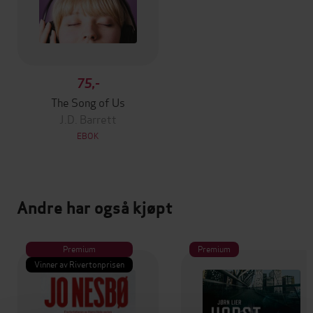
75,-
The Song of Us
J.D. Barrett
EBOK
Andre har også kjøpt
Premium
Premium
Vinner av Rivertonprisen