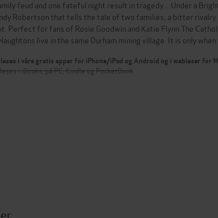
amily feud and one fateful night result in tragedy... Under a Brig
dy Robertson that tells the tale of two families, a bitter rivalr
ht. Perfect for fans of Rosie Goodwin and Katie Flynn.The Cathol
aughtons live in the same Durham mining village. It is only whe
leses i våre gratis apper for iPhone/iPad og Android og i webleser for
leses i iBooks, på PC, Kindle og PocketBook
ter