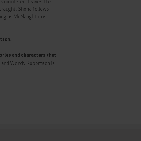
 is murdered, leaves the
straught, Shona follows
Douglas McNaughton is
tson:
ories and characters that
 and Wendy Robertson is