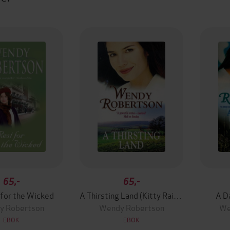
65,-
65,-
for the Wicked
A Thirsting Land (Kitty Rainbow Trilogy, Book 3)
A Da
y Robertson
Wendy Robertson
We
EBOK
EBOK