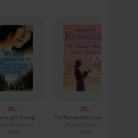
65,-
25,-
rk Light Shining
The Woman Who Drew Buildings
ndy Robertson
Wendy Robertson
EBOK
EBOK