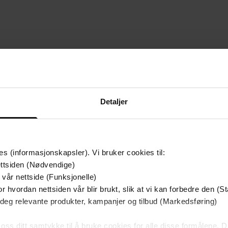
mium
Premium
g på tilbud
Detaljer
es (informasjonskapsler). Vi bruker cookies til:
ttsiden (Nødvendige)
 vår nettside (Funksjonelle)
r hvordan nettsiden vår blir brukt, slik at vi kan forbedre den (St
 deg relevante produkter, kampanjer og tilbud (Markedsføring)
 oss ditt samtykke til å bruke cookies for alle disse formålene. D