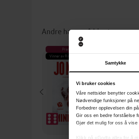
Andre har også kjøpt
Premium
Pre
Vinner av Rivertonprisen
Første gan
Samtykke
Vi bruker cookies
Våre nettsider benytter cooki
Nødvendige funksjoner på ne
Forbedrer opplevelsen din på
Gir oss en bedre forståelse fo
Gjør det mulig for oss å vise
Klikk på «Godta alle» for å gi