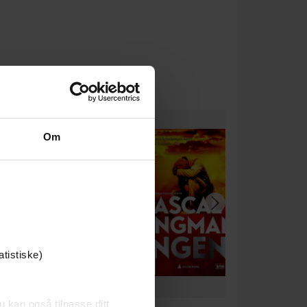
Om
atistiske)
u kan også tilpasse ditt