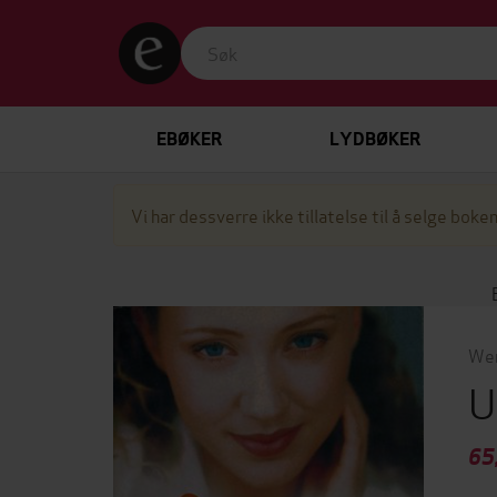
EBØKER
LYDBØKER
Vi har dessverre ikke tillatelse til å selge boken
Wen
U
65