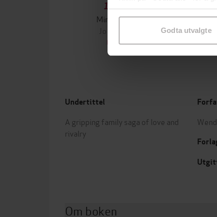
199,-
samtykke til spesifikke formå
Minnesota
Jo Nesbø
Jørn
Godta utvalgte
EBOK
Undertittel
Forfa
A gripping family saga of love and
Wend
rivalry
Forla
Utgit
Om boken