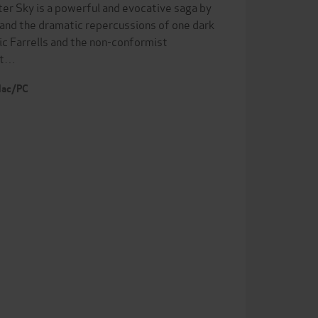
hter Sky is a powerful and evocative saga by
y and the dramatic repercussions of one dark
ic Farrells and the non-conformist
n t…
 Mac/PC