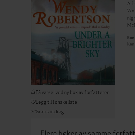
A f
Wen
nig
McN
Kan 
Kan 
Få varsel ved ny bok av forfatteren
Legg til i ønskeliste
Gratis utdrag
Flere bøker av samme forfat