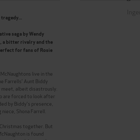
Inge
 tragedy...
cative saga by Wendy
 a bitter rivalry and the
erfect for fans of Rosie
 McNaughtons live in the
he Farrells' Aunt Biddy
y meet, albeit disastrously.
 are forced to look after
ided by Biddy's presence,
 niece, Shona Farrell.
d Christmas together. But
McNaughton is found