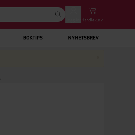
Logg inn
Handlekurv
BOKTIPS
NYHETSBREV
Lukk
×
Y