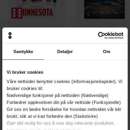
199,-
349,-
Minnesota
Utskudd
Jo Nesbø
Jørn Lier Horst
Samtykke
Detaljer
Om
EBOK
EBOK
Vi bruker cookies
Våre nettsider benytter cookies (informasjonskapsler). Vi
An Erotica Collection
bruker cookies til:
Undertittel
Nødvendige funksjoner på nettsiden (Nødvendige)
Lucy Debussy
(forfatter)
Forfattere
Forbedrer opplevelsen din på vår nettside (Funksjonelle)
Gir oss en bedre forståelse for hvordan nettsiden vår blir
Trapeze
Forlag
brukt, slik at vi kan forbedre den (Statistiske)
Gjør det mulig for oss å vise deg relevante produkter,
08.02.2024
Utgitt
kampanjer og tilbud (Markedsføring)