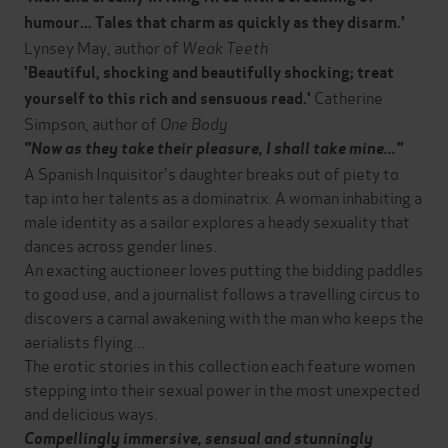
humour... Tales that charm as quickly as they disarm.'
Lynsey May, author of
Weak Teeth
'Beautiful, shocking and beautifully shocking; treat
Catherine
yourself to this rich and sensuous read.'
Simpson, author of
One Body
"Now as they take their pleasure, I shall take mine..."
A Spanish Inquisitor's daughter breaks out of piety to
tap into her talents as a dominatrix. A woman inhabiting a
male identity as a sailor explores a heady sexuality that
dances across gender lines.
An exacting auctioneer loves putting the bidding paddles
to good use, and a journalist follows a travelling circus to
discovers a carnal awakening with the man who keeps the
aerialists flying...
The erotic stories in this collection each feature women
stepping into their sexual power in the most unexpected
and delicious ways.
Compellingly immersive, sensual and stunningly