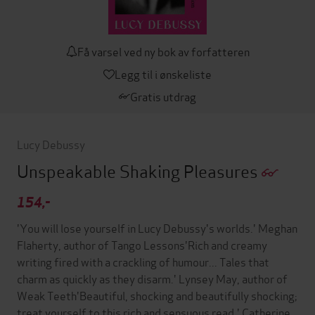
Få varsel ved ny bok av forfatteren
Legg til i ønskeliste
Gratis utdrag
Lucy Debussy
Unspeakable Shaking Pleasures
154,-
'You will lose yourself in Lucy Debussy's worlds.' Meghan
Flaherty, author of Tango Lessons'Rich and creamy
writing fired with a crackling of humour... Tales that
charm as quickly as they disarm.' Lynsey May, author of
Weak Teeth'Beautiful, shocking and beautifully shocking;
treat yourself to this rich and sensuous read.' Catherine