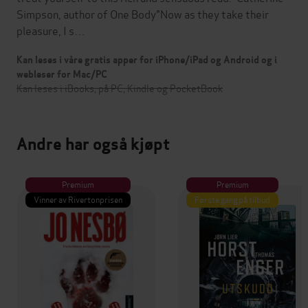
Simpson, author of One Body"Now as they take their
pleasure, I s…
Kan leses i våre gratis apper for iPhone/iPad og Android og i
webleser for Mac/PC
Kan leses i iBooks, på PC, Kindle og PocketBook
Andre har også kjøpt
Premium
Premium
Vinner av Rivertonprisen
Første gang på tilbud