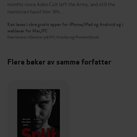
months since Aden Colt left the Army, and still the
memories haunt him. Wh…
Kan leses i våre gratis apper for iPhone/iPad og Android og i
webleser for Mac/PC
Kan leses i iBooks, på PC, Kindle og PocketBook
Flere bøker av samme forfatter