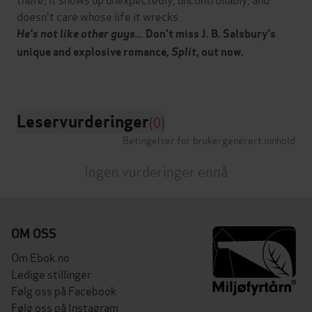
doesn't care whose life it wrecks.
He's not like other guys...
Don't miss J. B. Salsbury's
unique and explosive romance,
Split
, out now.
Leservurderinger
(0)
Betingelser for brukergenerert innhold
Ingen vurderinger ennå
OM OSS
Om Ebok.no
Ledige stillinger
Følg oss på Facebook
Følg oss på Instagram