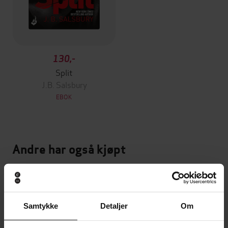
130,-
Split
J.B. Salsbury
EBOK
Andre har også kjøpt
Premium
Premium
Vinner av Rivertonprisen
Første gang på tilbud
Samtykke
Detaljer
Om