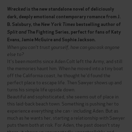
Wrecked
is the new standalone novel of deliciously
dark, deeply emotional contemporary romance
from J.
B. Salsbury, the
New York Times
bestselling author of
Split and
The Fighting Series, perfect for fans of Katy
Evans, Jamie McGuire and Sophie Jackson.
When you can't trust yourself, how can you ask anyone
else to?
It's been months since Aden Colt left the Army, and still
the memories haunt him. When he moved into a tiny boat
off the California coast, he thought he'd found the
perfect place to escape life. Then Sawyer shows up and
turns his simple life upside down.
Beautiful and sophisticated, she seems out of place in
this laid-back beach town. Something is pushing her to
experience everything she can - including Aden. But as
much as he wants her, starting a relationship with Sawyer
puts them both at risk. For Aden, the past doesn't stay
there; it shows up unexpectedly, uncontrollably, and