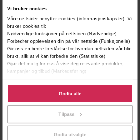
Vi bruker cookies
Våre nettsider benytter cookies (informasjonskapsler). Vi
bruker cookies til:
Nødvendige funksjoner på nettsiden (Nødvendige)
Forbedrer opplevelsen din på vår nettside (Funksjonelle)
Gir oss en bedre forståelse for hvordan nettsiden vår blir
brukt, slik at vi kan forbedre den (Statistiske)
Gjør det mulig for oss å vise deg relevante produkter,
199,-
349,-
kampanjer og tilbud (Markedsføring)
Minnesota
Utskudd
Jo Nesbø
Jørn Lier Horst
Klikk på «Godta alle» for å gi oss ditt samtykke til å
EBOK
EBOK
bruke cookies for alle disse formålene. Du kan også
Godta alle
tilpasse ditt samtykke til spesifikke formål ved å klikke
på «Tilpass». Du kan når som helst trekke tilbake eller
Tilpass
endre ditt samtykke.
A heartbreakingly beautiful story of love
Undertittel
and redemption
Godta utvalgte