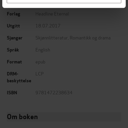
J.B. Salsbury
(forfatter)
Forfattere
Headline Eternal
Forlag
18.07.2017
Utgitt
Skjønnlitteratur
,
Romantikk og drama
Sjanger
English
Språk
epub
Format
LCP
DRM-
beskyttelse
9781472238634
ISBN
Om boken