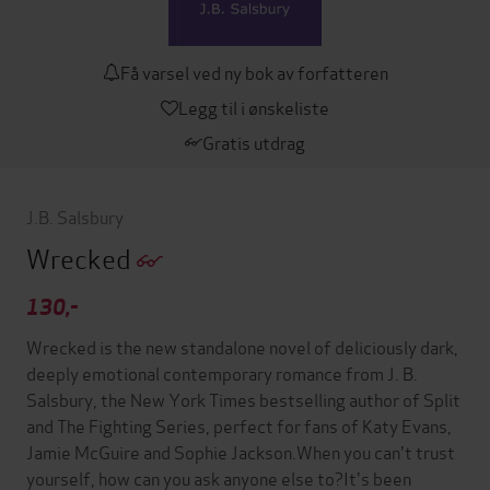
Få varsel ved ny bok av forfatteren
Legg til i ønskeliste
Gratis utdrag
J.B. Salsbury
Wrecked
130,-
Wrecked is the new standalone novel of deliciously dark,
deeply emotional contemporary romance from J. B.
Salsbury, the New York Times bestselling author of Split
and The Fighting Series, perfect for fans of Katy Evans,
Jamie McGuire and Sophie Jackson.When you can't trust
yourself, how can you ask anyone else to?It's been