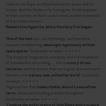
Federico de Soya, an influential warrior-priest and his
troops. And the Shrike is far from gone. It will reappear
on their journey, as Raul's quest raises as many questions
as it provides answers.
Readers love
Hyperion
, where the story first began:
'
epic, old mythology, and literature
One of the best
inspired, mindblowing,
amazingly ingeniously written
' Goodreads reviewer, ⭐ ⭐ ⭐ ⭐ ⭐
space operas
'The scope of imagination, wordplay, and critical analysis
of humankind is astounding . . . this is
a story-driven
, and the stories that we're given are well worth
narrative
the entry into
' Goodreads
a brave, new, unfamiliar world
reviewer, ⭐ ⭐ ⭐ ⭐ ⭐
'
Hyperion
has that
indescribable, almost Lovecraftian
, dread and brooding present throughout'
terror
Goodreads reviewer, ⭐ ⭐ ⭐ ⭐ ⭐
'
Combine the artful poetry of John Keats with a science