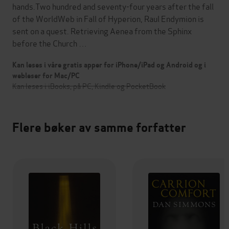
hands.Two hundred and seventy-four years after the fall
of the WorldWeb in Fall of Hyperion, Raul Endymion is
sent on a quest. Retrieving Aenea from the Sphinx
before the Church …
Kan leses i våre gratis apper for iPhone/iPad og Android og i
webleser for Mac/PC
Kan leses i iBooks, på PC, Kindle og PocketBook
Flere bøker av samme forfatter