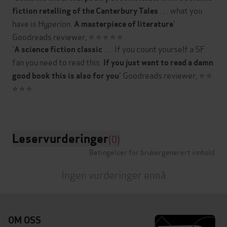
. . . what you
fiction retelling of the Canterbury Tales
have is
Hyperion
.
'
A masterpiece of literature
Goodreads reviewer, ⭐ ⭐ ⭐ ⭐ ⭐
'
. . . If you count yourself a SF
A science fiction classic
fan you need to read this.
If you just want to read a damn
' Goodreads reviewer, ⭐ ⭐
good book this is also for you
⭐ ⭐ ⭐
Leservurderinger
(0)
Betingelser for brukergenerert innhold
Ingen vurderinger ennå
OM OSS