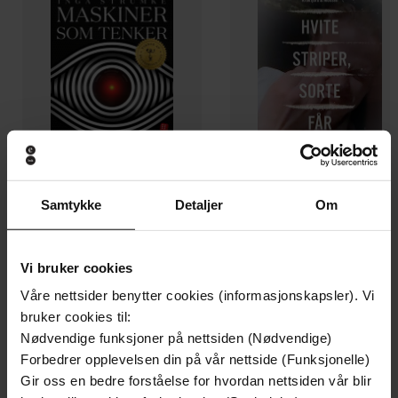
Samtykke
Detaljer
Om
297,-
299,-
Maskiner som tenker
Hvite striper, sorte får
Inga Strümke
Øistein Monsen
Vi bruker cookies
EBOK
EBOK
Våre nettsider benytter cookies (informasjonskapsler). Vi
bruker cookies til:
Nødvendige funksjoner på nettsiden (Nødvendige)
Forbedrer opplevelsen din på vår nettside (Funksjonelle)
Gir oss en bedre forståelse for hvordan nettsiden vår blir
Dan Simmons
(forfatter)
Forfattere