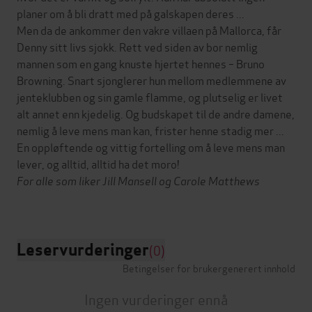
planer om å bli dratt med på galskapen deres ...
Men da de ankommer den vakre villaen på Mallorca, får
Denny sitt livs sjokk. Rett ved siden av bor nemlig
mannen som en gang knuste hjertet hennes – Bruno
Browning. Snart sjonglerer hun mellom medlemmene av
jenteklubben og sin gamle flamme, og plutselig er livet
alt annet enn kjedelig. Og budskapet til de andre damene,
nemlig å leve mens man kan, frister henne stadig mer ...
En oppløftende og vittig fortelling om å leve mens man
lever, og alltid, alltid ha det moro!
For alle som liker Jill Mansell og Carole Matthews
Leservurderinger
(0)
Betingelser for brukergenerert innhold
Ingen vurderinger ennå