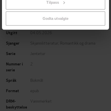
Tilpass
endre ditt samtykke.
Maddie Please
(forfatter),
Stine
Forfattere
Langtangen
(oversetter)
Godta utvalgte
Cappelen Damm
Forlag
04.05.2026
Utgitt
Skjønnlitteratur
,
Romantikk og drama
Sjanger
Jentetur
Serie
2
Nummer i
serie
Bokmål
Språk
epub
Format
Vannmerket
DRM-
beskyttelse