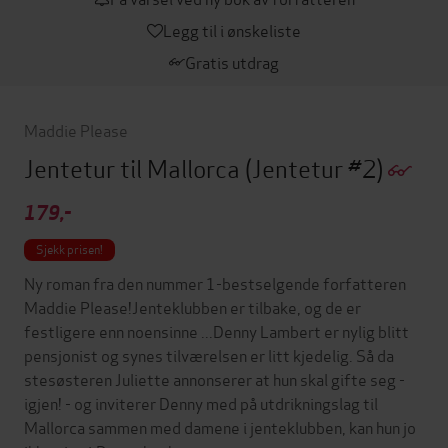
Legg til i ønskeliste
Gratis utdrag
Maddie Please
Jentetur til Mallorca
(Jentetur #2)
179,-
Sjekk prisen!
Ny roman fra den nummer 1-bestselgende forfatteren
Maddie Please!Jenteklubben er tilbake, og de er
festligere enn noensinne ...Denny Lambert er nylig blitt
pensjonist og synes tilværelsen er litt kjedelig. Så da
stesøsteren Juliette annonserer at hun skal gifte seg -
igjen! - og inviterer Denny med på utdrikningslag til
Mallorca sammen med damene i jenteklubben, kan hun jo