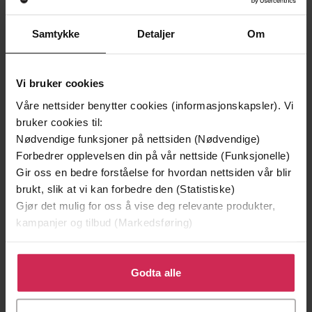
Vinner av Rivertonprisen
Første gang på tilbud
Samtykke
Detaljer
Om
Vi bruker cookies
Våre nettsider benytter cookies (informasjonskapsler). Vi
bruker cookies til:
Nødvendige funksjoner på nettsiden (Nødvendige)
Forbedrer opplevelsen din på vår nettside (Funksjonelle)
Gir oss en bedre forståelse for hvordan nettsiden vår blir
brukt, slik at vi kan forbedre den (Statistiske)
199,-
349,-
Gjør det mulig for oss å vise deg relevante produkter,
Minnesota
Utskudd
kampanjer og tilbud (Markedsføring)
Jo Nesbø
Jørn Lier Horst
EBOK
EBOK
Klikk på «Godta alle» for å gi oss ditt samtykke til å
bruke cookies for alle disse formålene. Du kan også
Godta alle
tilpasse ditt samtykke til spesifikke formål ved å klikke
på «Tilpass». Du kan når som helst trekke tilbake eller