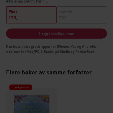
ikke si nei.Denny har h…
Lydbok
Ebok
399,-
179,-
Legg i handlekurven
Kan leses i våre gratis apper for iPhone/iPad og Android, i
webleser for Mac/PC, i iBooks, på Kindle og PocketBook
Flere bøker av samme forfatter
Sjekk prisen!