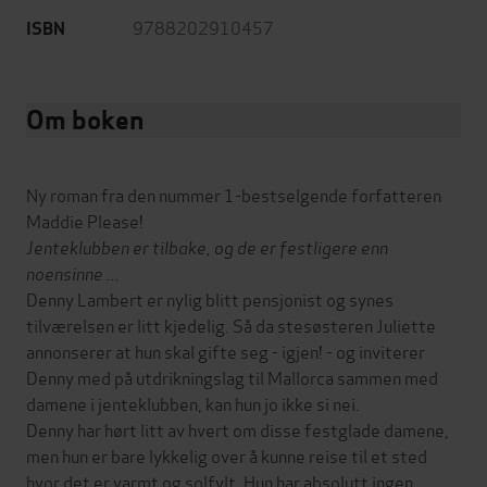
9788202910457
ISBN
Om boken
Ny roman fra den nummer 1-bestselgende forfatteren
Maddie Please!
Jenteklubben er tilbake, og de er festligere enn
noensinne ...
Denny Lambert er nylig blitt pensjonist og synes
tilværelsen er litt kjedelig. Så da stesøsteren Juliette
annonserer at hun skal gifte seg - igjen! - og inviterer
Denny med på utdrikningslag til Mallorca sammen med
damene i jenteklubben, kan hun jo ikke si nei.
Denny har hørt litt av hvert om disse festglade damene,
men hun er bare lykkelig over å kunne reise til et sted
hvor det er varmt og solfylt. Hun har absolutt ingen