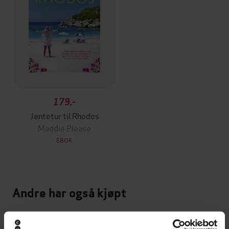
179,-
Jentetur til Rhodos
Maddie Please
EBOK
Andre har også kjøpt
Premium
Premium