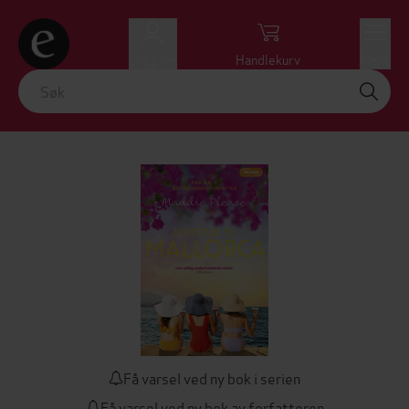
Logg inn
Handlekurv
Meny
Få varsel ved ny bok i serien
Få varsel ved ny bok av forfatteren