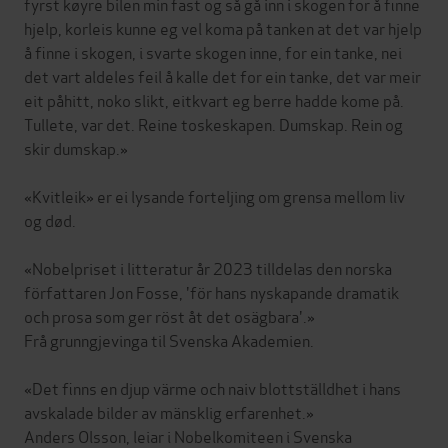
fyrst køyre bilen min fast og så gå inn i skogen for å finne
hjelp, korleis kunne eg vel koma på tanken at det var hjelp
å finne i skogen, i svarte skogen inne, for ein tanke, nei
det vart aldeles feil å kalle det for ein tanke, det var meir
eit påhitt, noko slikt, eitkvart eg berre hadde kome på.
Tullete, var det. Reine toskeskapen. Dumskap. Rein og
skir dumskap.»
«Kvitleik» er ei lysande forteljing om grensa mellom liv
og død.
«Nobelpriset i litteratur år 2023 tilldelas den norska
författaren Jon Fosse, 'för hans nyskapande dramatik
och prosa som ger röst åt det osägbara'.»
Frå grunngjevinga til Svenska Akademien.
«Det finns en djup värme och naiv blottställdhet i hans
avskalade bilder av mänsklig erfarenhet.»
Anders Olsson, leiar i Nobelkomiteen i Svenska