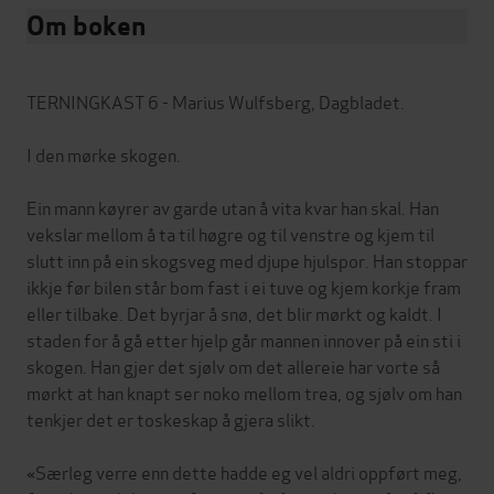
Om boken
TERNINGKAST 6 - Marius Wulfsberg, Dagbladet.
I den mørke skogen.
Ein mann køyrer av garde utan å vita kvar han skal. Han
vekslar mellom å ta til høgre og til venstre og kjem til
slutt inn på ein skogsveg med djupe hjulspor. Han stoppar
ikkje før bilen står bom fast i ei tuve og kjem korkje fram
eller tilbake. Det byrjar å snø, det blir mørkt og kaldt. I
staden for å gå etter hjelp går mannen innover på ein sti i
skogen. Han gjer det sjølv om det allereie har vorte så
mørkt at han knapt ser noko mellom trea, og sjølv om han
tenkjer det er toskeskap å gjera slikt.
«Særleg verre enn dette hadde eg vel aldri oppført meg,