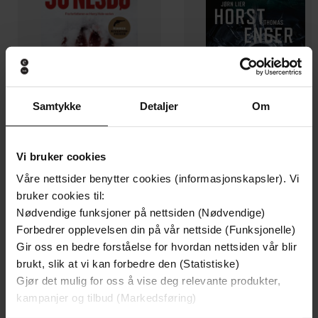
Samtykke
Detaljer
Om
Vi bruker cookies
199,-
349,-
Våre nettsider benytter cookies (informasjonskapsler). Vi
Minnesota
Utskudd
bruker cookies til:
Jo Nesbø
Jørn Lier Horst
Nødvendige funksjoner på nettsiden (Nødvendige)
EBOK
EBOK
Forbedrer opplevelsen din på vår nettside (Funksjonelle)
Gir oss en bedre forståelse for hvordan nettsiden vår blir
brukt, slik at vi kan forbedre den (Statistiske)
Gjør det mulig for oss å vise deg relevante produkter,
forteljing
Undertittel
kampanjer og tilbud (Markedsføring)