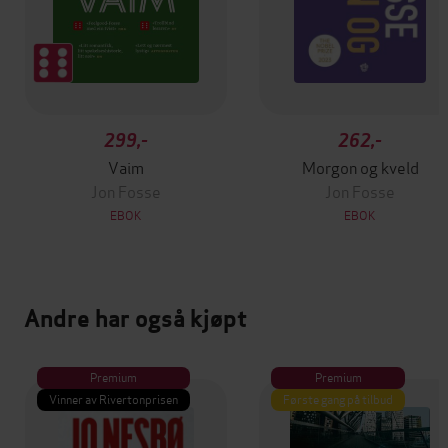
299,-
262,-
Vaim
Morgon og kveld
Jon Fosse
Jon Fosse
EBOK
EBOK
Andre har også kjøpt
Premium
Premium
Vinner av Rivertonprisen
Første gang på tilbud