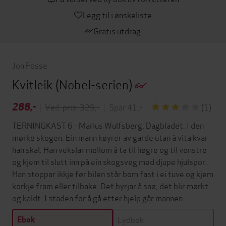
Legg til i ønskeliste
Gratis utdrag
Jon Fosse
Kvitleik
(Nobel-serien)
288,-
|
Veil. pris: 329,-
|
Spar 41,-
(1)
TERNINGKAST 6 - Marius Wulfsberg, Dagbladet. I den
mørke skogen. Ein mann køyrer av garde utan å vita kvar
han skal. Han vekslar mellom å ta til høgre og til venstre
og kjem til slutt inn på ein skogsveg med djupe hjulspor.
Han stoppar ikkje før bilen står bom fast i ei tuve og kjem
korkje fram eller tilbake. Det byrjar å snø, det blir mørkt
og kaldt. I staden for å gå etter hjelp går mannen …
Lydbok
Ebok