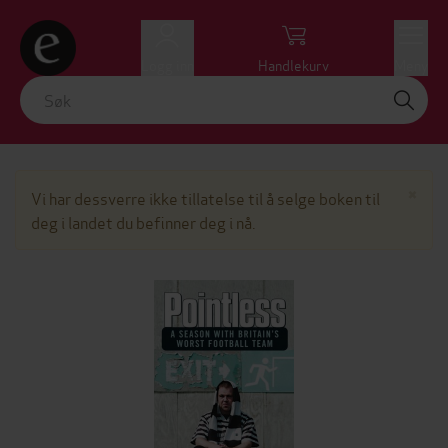
Logg inn
Handlekurv
Meny
Lu
×
Vi har dessverre ikke tillatelse til å selge boken til
deg i landet du befinner deg i nå.