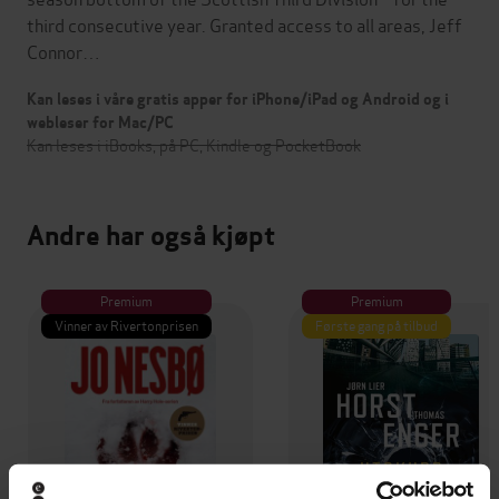
third consecutive year. Granted access to all areas, Jeff
Connor…
Kan leses i våre gratis apper for iPhone/iPad og Android og i
webleser for Mac/PC
Kan leses i iBooks, på PC, Kindle og PocketBook
Andre har også kjøpt
Premium
Premium
Vinner av Rivertonprisen
Første gang på tilbud