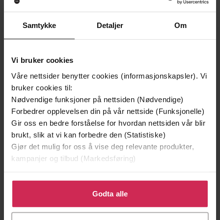
Samtykke
Detaljer
Om
199,-
349,-
Vi bruker cookies
Minnesota
Utskudd
Våre nettsider benytter cookies (informasjonskapsler). Vi
Jo Nesbø
Jørn Lier Horst
bruker cookies til:
EBOK
EBOK
Nødvendige funksjoner på nettsiden (Nødvendige)
Forbedrer opplevelsen din på vår nettside (Funksjonelle)
Gir oss en bedre forståelse for hvordan nettsiden vår blir
brukt, slik at vi kan forbedre den (Statistiske)
Gjør det mulig for oss å vise deg relevante produkter,
Jeff Connor
(forfatter)
Forfattere
kampanjer og tilbud (Markedsføring)
Headline
Forlag
Klikk på «Godta alle» for å gi oss ditt samtykke til å
06.10.2016
Utgitt
bruke cookies for alle disse formålene. Du kan også
Godta alle
tilpasse ditt samtykke til spesifikke formål ved å klikke
Dokumentar og fakta
,
Hobby og fritid
,
Sjanger
på «Tilpass». Du kan når som helst trekke tilbake eller