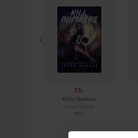
59,-
Kill by Numbers
Loren Rhoads
EBOK