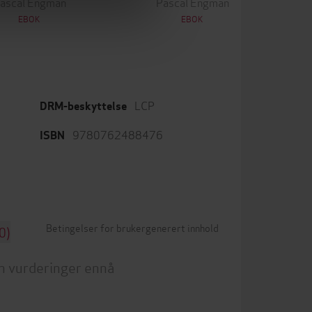
ascal Engman
Pascal Engman
EBOK
EBOK
LCP
DRM-beskyttelse
9780762488476
ISBN
Betingelser for brukergenerert innhold
0)
n vurderinger ennå