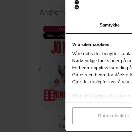
Andre har også kjøpt
Samtykke
Premium
Pre
Vinner av Rivertonprisen
Første gan
Vi bruker cookies
Våre nettsider benytter cooki
Nødvendige funksjoner på ne
Forbedrer opplevelsen din på
Gir oss en bedre forståelse fo
Gjør det mulig for oss å vise
Klikk på «Godta alle» for å gi
samtykke til spesifikke formå
Godta utvalgte
199,-
Minnesota