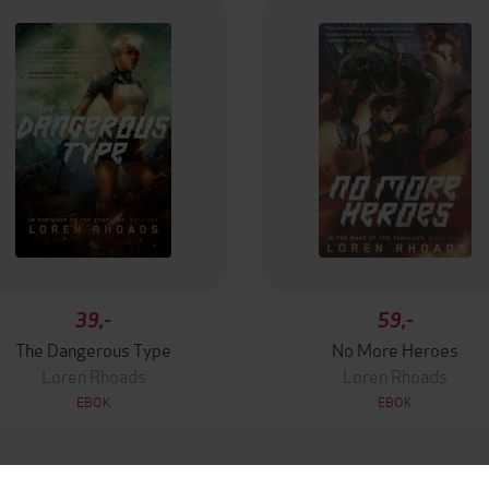
39,-
59,-
The Dangerous Type
No More Heroes
Loren Rhoads
Loren Rhoads
EBOK
EBOK