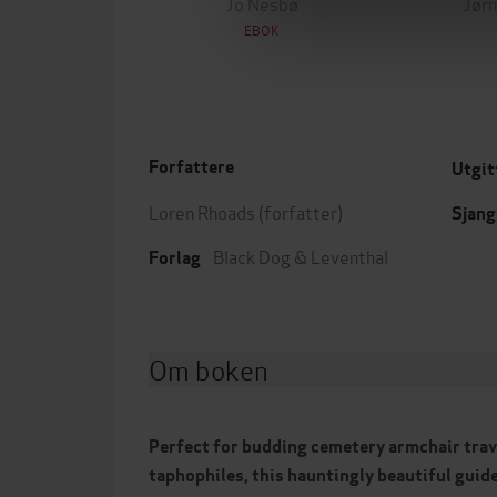
Jo Nesbø
Jørn
EBOK
Forfattere
Utgit
Loren Rhoads
(forfatter)
Sjang
Black Dog & Leventhal
Forlag
Om boken
Perfect for budding cemetery armchair trav
taphophiles, this hauntingly beautiful guid