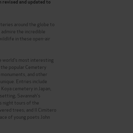
n revised and updated to
eteries around the globe to
 admire the incredible
ildlife in these open-air
he world’s most interesting
 the popular Cemetery
ng monuments, and other
unique. Entries include
 Koya cemetery in Japan,
 setting; Savannah's
night tours of the
red trees; and Il Cimitero
place of young poets John