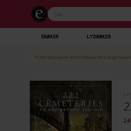
EBØKER
LYDBØKER
Vi har dessverre ikke tillatelse til å selge boken
Lor
2
14