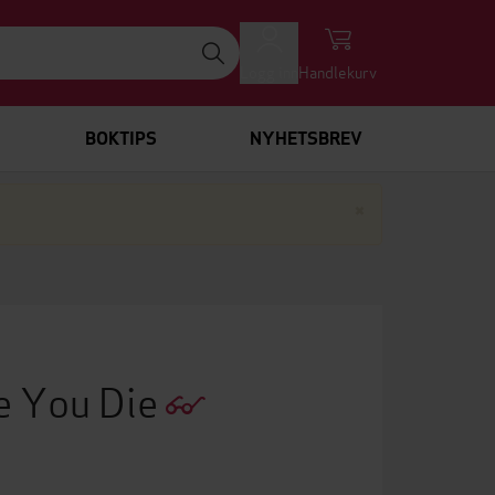
Logg inn
Handlekurv
BOKTIPS
NYHETSBREV
Lukk
×
e You Die