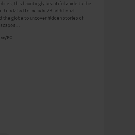
iles, this hauntingly beautiful guide to the
nd updated to include 23 additional
nd the globe to uncover hidden stories of
andscapes…
 Mac/PC