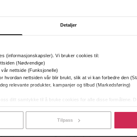
Detaljer
mium
Premium
g på tilbud
es (informasjonskapsler). Vi bruker cookies til:
ttsiden (Nødvendige)
 vår nettside (Funksjonelle)
r hvordan nettsiden vår blir brukt, slik at vi kan forbedre den (St
 deg relevante produkter, kampanjer og tilbud (Markedsføring)
 oss ditt samtykke til å bruke cookies for alle disse formålene. D
l ved å klikke på «Tilpass». Du kan når som helst trekke tilbake
Tilpass
349,-
149,-
Utskudd
En lykkelig familie