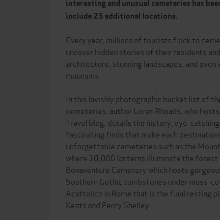
interesting and unusual cemeteries has bee
include 23 additional locations.
Every year, millions of tourists flock to cem
uncover hidden stories of their residents and
architecture, stunning landscapes, and even w
museums.
In this lavishly photographic bucket list of t
cemeteries, author Loren Rhoads, who hosts
Travel blog, details the history, eye-catchi
fascinating finds that make each destination 
unforgettable cemeteries such as the Mount
where 10,000 lanterns illuminate the forest
Bonaventure Cemetery which hosts gorgeous 
Southern Gothic tombstones under moss-cove
Acattolico in Rome that is the final resting 
Keats and Percy Shelley.