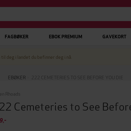
FAGBØKER
EBOK PREMIUM
GAVEKORT
 til deg i landet du befinner deg i nå.
EBØKER
222 CEMETERIES TO SEE BEFORE YOU DIE
en Rhoads
22 Cemeteries to See Befor
9,-