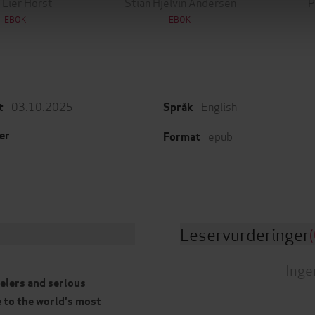
 Lier Horst
Stian Hjelvin Andersen
P
EBOK
EBOK
03.10.2025
English
t
Språk
epub
er
Format
Leservurderinger
(
Inge
elers and serious
e to the world's most