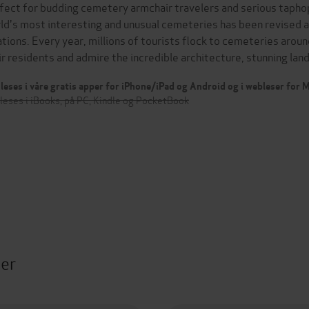
fect for budding cemetery armchair travelers and serious taphoph
ld's most interesting and unusual cemeteries has been revised a
ations. Every year, millions of tourists flock to cemeteries arou
ir residents and admire the incredible architecture, stunning l
leses i våre gratis apper for iPhone/iPad og Android og i webleser for
leses i iBooks, på PC, Kindle og PocketBook
ter