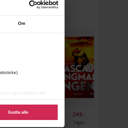
Om
atistiske)
u kan også tilpasse ditt
 eller endre ditt samtykke.
Godta alle
349,-
249,-
Krigen
Ingen