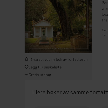
Per
wor
loc
the
Kan 
Kan 
Få varsel ved ny bok av forfatteren
Legg til i ønskeliste
Gratis utdrag
Flere bøker av samme forfat