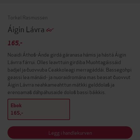
Torkel Rasmussen
Áigin Lávra
165,-
Noaidi Áthoš-Ánde girdá gáranasa hámis ja hástá Áigin
Lávrra fárrui. Olles leavttuin girdiba Muohtagáissáid
badjel ja čuovvuba Ceakkoleagi merragáddái. Bassegohpi
geassi lea mánáid- ja nuoraidromána mas beasat čuovvut
Áigin Lávrra neahkameahttun mátkki gelddolaš ja
erenoamaš dáhpáhusaide dološ bassi báikkis.
Ebok
165,-
Legg i handlekurven