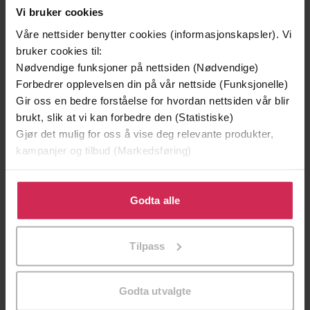
Vi bruker cookies
199,-
349,-
Våre nettsider benytter cookies (informasjonskapsler). Vi
Minnesota
Utskudd
bruker cookies til:
Jo Nesbø
Jørn Lier Horst
Nødvendige funksjoner på nettsiden (Nødvendige)
EBOK
EBOK
Forbedrer opplevelsen din på vår nettside (Funksjonelle)
Gir oss en bedre forståelse for hvordan nettsiden vår blir
brukt, slik at vi kan forbedre den (Statistiske)
Gjør det mulig for oss å vise deg relevante produkter,
kampanjer og tilbud (Markedsføring)
Bassegohpi geassi – mánáid- ja
Undertittel
nuoraidromána
Klikk på «Godta alle» for å gi oss ditt samtykke til å
Torkel Rasmussen
(forfatter)
Forfattere
bruke cookies for alle disse formålene. Du kan også
Godta alle
tilpasse ditt samtykke til spesifikke formål ved å klikke
CalliidLagadus / ForfatternesForlag
Forlag
på «Tilpass». Du kan når som helst trekke tilbake eller
Tilpass
endre ditt samtykke.
14.01.2021
Utgitt
Sjanger
Godta utvalgte