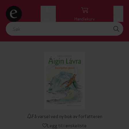
Logg inn
Handlekurv
Meny
Få varsel ved ny bok av forfatteren
Legg til i ønskeliste