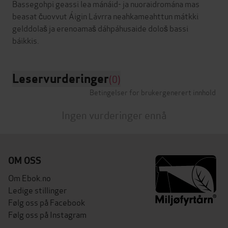
Bassegohpi geassi lea mánáid- ja nuoraidromána mas
beasat čuovvut Áigin Lávrra neahkameahttun mátkki
gelddolaš ja erenoamaš dáhpáhusaide dološ bassi
Leservurderinger
(0)
Betingelser for brukergenerert innhold
Ingen vurderinger ennå
OM OSS
Om Ebok.no
Ledige stillinger
Følg oss på Facebook
Følg oss på Instagram