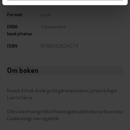
Northern Sami
Språk
epub
Format
Vannmerket
DRM-
beskyttelse
9788282634274
ISBN
Om boken
Noaidi Áthoš-Ánde girdá gáranasa hámis ja hástá Áigin
Lávrra fárrui.
Olles leavttuin girdiba Muohtagáissáid badjel ja čuovvuba
Ceakkoleagi merragáddái.