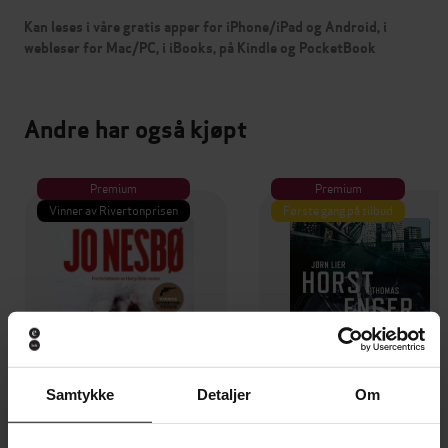
Kan leses i våre gratis apper for iPhone/iPad og Android, i
webleser for Mac/PC, i iBooks, på Kindle og PocketBook
Andre har også kjøpt
Premium
Premium
Vinner av Rivertonprisen
Første gang på tilbud
Samtykke
Detaljer
Om