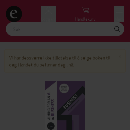
Logg inn
Handlekurv
Meny
Lu
×
Vi har dessverre ikke tillatelse til å selge boken til
deg i landet du befinner deg i nå.