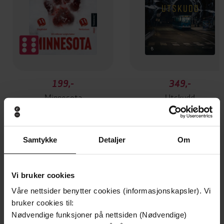
199,-
349,-
Minnesota
Utskudd
Jo Nesbø
Jørn Lier Horst
EBOK
EBOK
Samtykke
Detaljer
Om
Phil Waterhouse
(forfatter)
Forfattere
Vi bruker cookies
Våre nettsider benytter cookies (informasjonskapsler). Vi
Hodder Education
Forlag
bruker cookies til:
Nødvendige funksjoner på nettsiden (Nødvendige)
05.11.2018
Utgitt