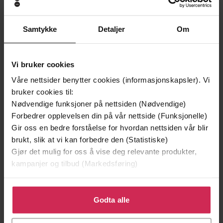
Johnny W. Nyhagen
Johnny W. Nyhagen
EBOK
EBOK
Samtykke
Detaljer
Om
Vi bruker cookies
Andre har også kjøpt
Våre nettsider benytter cookies (informasjonskapsler). Vi
bruker cookies til:
Premium
Premium
Nødvendige funksjoner på nettsiden (Nødvendige)
Vinner av Rivertonprisen
Første gang på tilbud
Forbedrer opplevelsen din på vår nettside (Funksjonelle)
Gir oss en bedre forståelse for hvordan nettsiden vår blir
brukt, slik at vi kan forbedre den (Statistiske)
Gjør det mulig for oss å vise deg relevante produkter,
kampanjer og tilbud (Markedsføring)
Klikk på «Godta alle» for å gi oss ditt samtykke til å
bruke cookies for alle disse formålene. Du kan også
Godta alle
tilpasse ditt samtykke til spesifikke formål ved å klikke