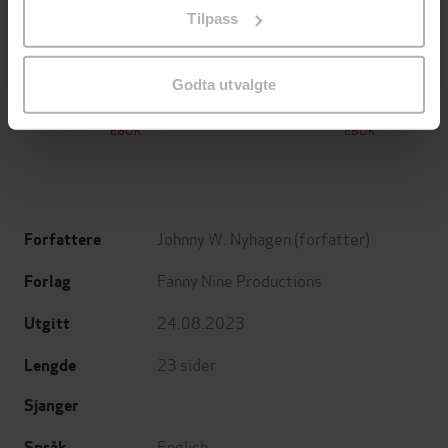
på «Tilpass». Du kan når som helst trekke tilbake eller
Tilpass
endre ditt samtykke.
199,-
349,-
Minnesota
Utskudd
Godta utvalgte
Jo Nesbø
Jørn Lier Horst
EBOK
EBOK
Johnny W. Nyhagen
(forfatter)
Forfattere
Fanny Nine Productions
Forlag
24.08.2023
Utgitt
23
sider
Lengde
Sjanger
English
Språk