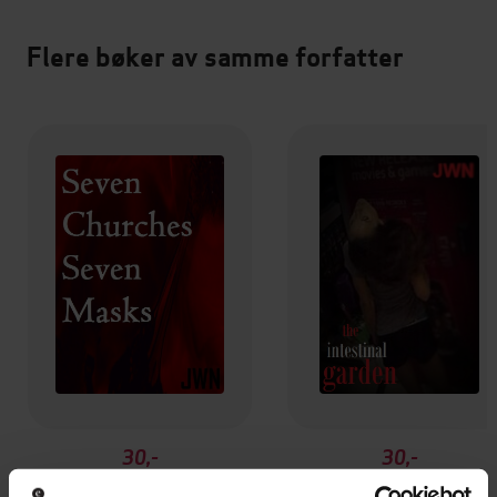
Flere bøker av samme forfatter
30,-
30,-
Seven Churches Seven Masks
The Intestinal Garden