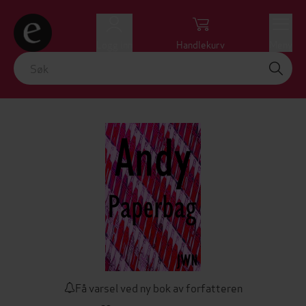
Logg inn
Handlekurv
Meny
Få varsel ved ny bok av forfatteren