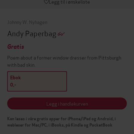
Legg til i ønskeliste
Johnny W. Nyhagen
Andy Paperbag
Gratis
Poem about a former window dresser from Pittsburgh
with bad skin.
Ebok
0,-
Legg i handlekurven
Kan leses i våre gratis apper for iPhone/iPad og Android, i
webleser for Mac/PC, i iBooks, på Kindle og PocketBook