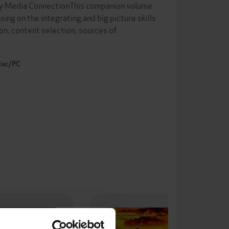
rary Media ConnectionThis companion volume
using on the integrating and big picture skills
on, content selection, sources of
 Mac/PC