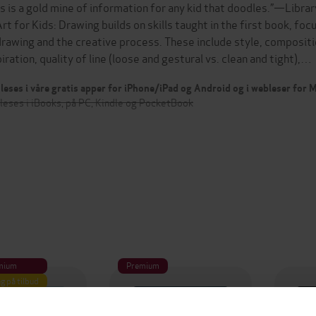
is is a gold mine of information for any kid that doodles.”—Lib
Art for Kids: Drawing builds on skills taught in the first book, foc
drawing and the creative process. These include style, compositi
piration, quality of line (loose and gestural vs. clean and tight),…
leses i våre gratis apper for iPhone/iPad og Android og i webleser for
leses i iBooks, på PC, Kindle og PocketBook
mium
Premium
g på tilbud