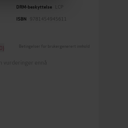
LCP
DRM-beskyttelse
9781454945611
ISBN
Betingelser for brukergenerert innhold
0)
n vurderinger ennå