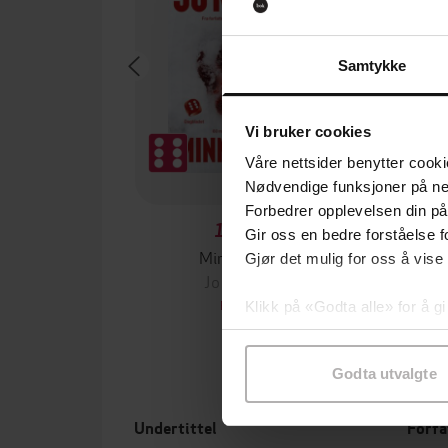
Samtykke
Vi bruker cookies
Våre nettsider benytter cooki
Nødvendige funksjoner på ne
Forbedrer opplevelsen din på
199,-
Gir oss en bedre forståelse fo
Minnesota
Gjør det mulig for oss å vise
Jo Nesbø
Jørn
EBOK
Klikk på «Godta alle» for å gi
samtykke til spesifikke formå
Godta utvalgte
Undertittel
Forfa