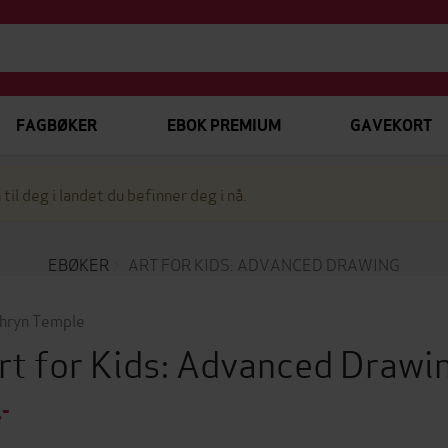
FAGBØKER
EBOK PREMIUM
GAVEKORT
 til deg i landet du befinner deg i nå.
EBØKER
ART FOR KIDS: ADVANCED DRAWING
hryn Temple
rt for Kids: Advanced Drawi
,-