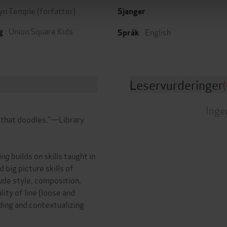
yn Temple
(forfatter)
Sjanger
Union Square Kids
English
g
Språk
Leservurderinger
(
Inge
id that doodles.”—Library
ing
builds on skills taught in
 big picture skills of
ude style, composition,
lity of line (loose and
nding and contextualizing