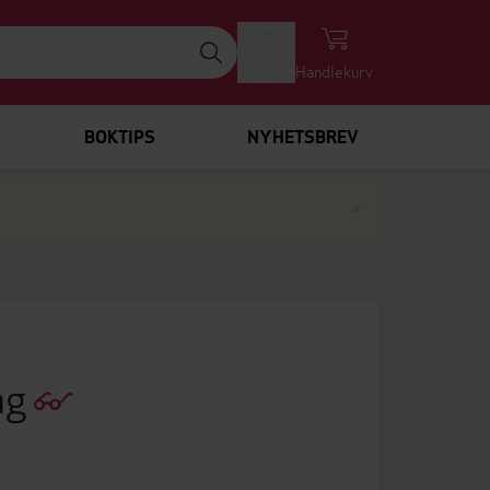
Logg inn
Handlekurv
BOKTIPS
NYHETSBREV
Lukk
×
ng