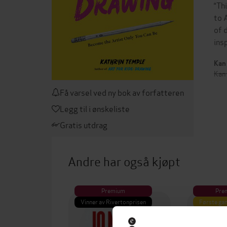
“Th
to 
of 
ins
Kan 
Kan 
Få varsel ved ny bok av forfatteren
Legg til i ønskeliste
Gratis utdrag
Andre har også kjøpt
Premium
Pre
Vinner av Rivertonprisen
Første gan