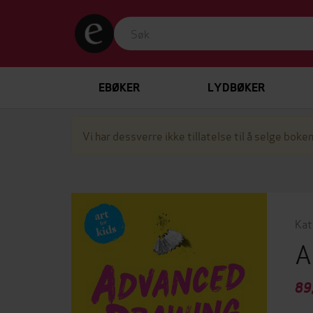
EBØKER
LYDBØKER
Vi har dessverre ikke tillatelse til å selge boken
Kat
A
89