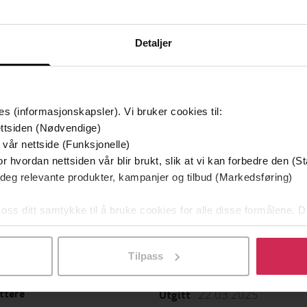
Detaljer
es (informasjonskapsler). Vi bruker cookies til:
ttsiden (Nødvendige)
 vår nettside (Funksjonelle)
349,-
149,-
r hvordan nettsiden vår blir brukt, slik at vi kan forbedre den (St
Utskudd
En lykkelig familie
 deg relevante produkter, kampanjer og tilbud (Markedsføring)
 Lier Horst
Stian Hjelvin Andersen
P
EBOK
EBOK
 oss ditt samtykke til å bruke cookies for alle disse formålene. D
l ved å klikke på «Tilpass». Du kan når som helst trekke tilbake
Tilpass
22.03.2025
ttere
Utgitt