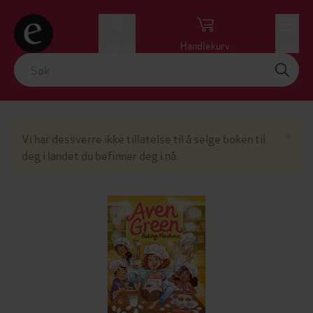
Logg inn
Handlekurv
Meny
Lu
×
Vi har dessverre ikke tillatelse til å selge boken til
deg i landet du befinner deg i nå.