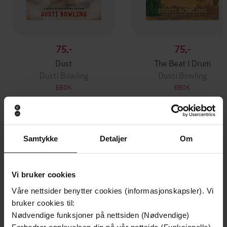
75,-
75,-
Dust
The Beat I Drum
Dusti Bowling
Dusti Bowling
EBOK
EBOK
Andre har også kjøpt
Samtykke
Detaljer
Om
Premium
Premium
Vi bruker cookies
Vinner av Rivertonprisen
Første gang på tilbud
Våre nettsider benytter cookies (informasjonskapsler). Vi
bruker cookies til:
Nødvendige funksjoner på nettsiden (Nødvendige)
Forbedrer opplevelsen din på vår nettside (Funksjonelle)