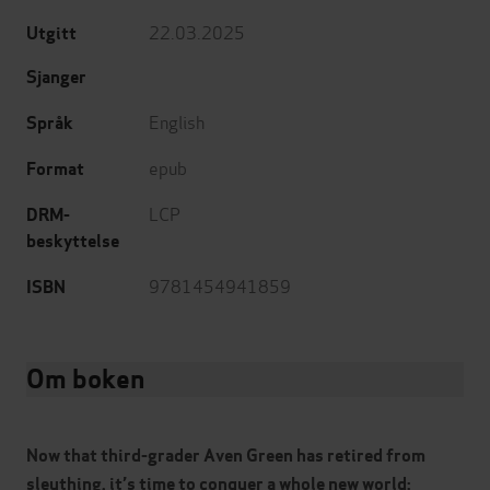
22.03.2025
Utgitt
Sjanger
English
Språk
epub
Format
LCP
DRM-
beskyttelse
9781454941859
ISBN
Om boken
Now that third-grader Aven Green has retired from
sleuthing, it’s time to conquer a whole new world: