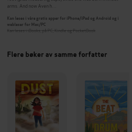
arms. And now Aven h…
Kan leses i våre gratis apper for iPhone/iPad og Android og i
webleser for Mac/PC
Kan leses i iBooks, på PC, Kindle og PocketBook
Flere bøker av samme forfatter